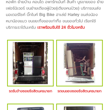
หอพัก ย้ายบ้าน คอนโด อพาร์ทเม้นท์ สินค้า บูธขายของ ย้าย
เฟอร์นิเจอร์ ขนย้ายเตียงผู้ป่วย(เตียงคนป่วย) บริการขนส่ง
มอเตอร์ไซค์ บิ๊กไบค์ Big Bike ฮาเล่ย์ Harley ขนส่งน้อง
หมาน้องแมว ขนขยะทิ้งของเก่าทิ้ง ขนของทั่วไป เรียกใช้
บริการเราได้นะครับ
เราพร้อมรับใช้ 24 ชั่วโมงครับ
รถรับจ้างซอยรังสิตนครนายก
รถขนของซอยรังสิตนครนายก