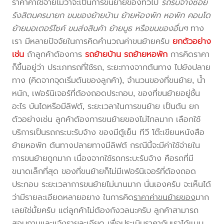
ราคาค่าใช้จ่ายไม่ว่าจะเป็นการขนย้ายของทั่วไป
รถรับจ้างซอย
รังสิตนครนายก ขนของย้ายบ้าน ย้ายห้องพัก หอพัก คอนโด
ย้ายมอเตอร์ไซค์ ขนส่งสินค้า ย้ายบูธ หรือขนของอื่นๆ
ทาง
เรา มีหลายปัจจัยในการคิดคำนวณค่าขนย้ายครับ
ยกตัวอย่าง
เช่น
ถ้าลูกค้าต้องการ
รถย้ายบ้าน
รถย้ายหอพัก
การคิดราคา
ก็ขึ้นอยู่ว่า ประเภทรถที่ใช้รถ, ระยะทางจากต้นทาง ไปยังปลาย
ทาง (คิดจากจุดเริ่มต้นของลูกค้า), จำนวนของที่ขนย้าย, น้ำ
หนัก, เฟอร์นิเจอร์ที่ต้องถอดประกอบ, ของที่ขนย้ายอยู่ชั้น
อะไร บันไดหรือมีลิฟต์, ระยะเวลาในการขนย้าย เป็นต้น ยก
ตัวอย่างเช่น ลูกค้าต้องการขนย้ายของไม่ไกลมาก เลือกใช้
บริการเป็นรถกระบะรับจ้าง ของมีตู้เย็น ทีวี โต๊ะเขียนหนังสือ
ย้ายหอพัก ต้นทางปลายทางมีลิฟต์ กรณีนี้จะมีค่าใช้จ่ายใน
การขนย้ายถูกมาก เนื่องจากใช้รถกระบะรับจ้าง คือรถที่มี
ขนาดเล็กที่สุด ของที่ขนย้ายก็ไม่มีเฟอร์นิเจอร์ที่ต้องถอด
ประกอบ ระยะเวลาการขนย้ายไม่นานมาก นั่นเองครับ จะเห็นได้
ว่ามีรายละเอียดหลายอยาง ในการคิด
ราคาค่าขนย้ายของ
มาก
เลยใช่มั้ยครับ แต่ลูกค้าไม่ต้องกังวลนะครับ ลูกค้าสามารถ
สอบถามและแจ้งรายละเอียด เพื่อประเมินราคากับเราได้แบบ