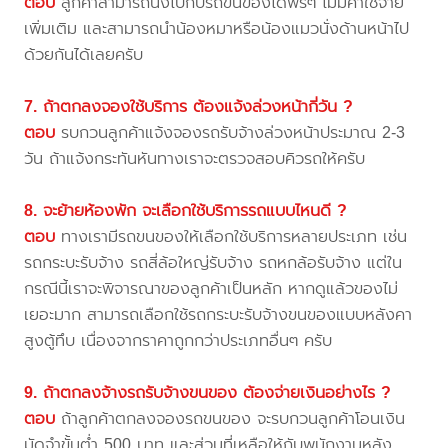
ตอบ
ลูกค้าสามารถนั่งไปกับรถขนของได้ฟรีๆ ไม่มีค่าใช้จ่าย
เพิ่มเติม และสามารถนำน้องหมาหรือน้องแมวนั่งด้านหน้าไป
ด้วยกันได้เลยครับ
7. ถ้าตกลงจองใช้บริการ ต้องแจ้งล่วงหน้ากี่วัน ?
ตอบ
รบกวนลูกค้าแจ้งจองรถรับจ้างล่วงหน้าประมาณ 2-3
วัน ถ้าแจ้งกระทันหันทางเราจะตรวจสอบคิวรถให้ครับ
8. จะย้ายห้องพัก จะเลือกใช้บริการรถแบบไหนดี ?
ตอบ
ทางเรามีรถขนของให้เลือกใช้บริการหลายประเภท เช่น
รถกระบะรับจ้าง รถสี่ล้อใหญ่รับจ้าง รถหกล้อรับจ้าง แต่ใน
กรณีนี้เราจะพิจารณาของลูกค้าเป็นหลัก หากดูแล้วของไม่
เยอะมาก สามารถเลือกใช้รถกระบะรับจ้างขนของแบบหลังคา
สูงตู้ทึบ เนื่องจากราคาถูกกว่าประเภทอื่นๆ ครับ
9. ถ้าตกลงจ้างรถรับจ้างขนของ ต้องจ่ายเงินอย่างไร ?
ตอบ
ถ้าลูกค้าตกลงจองรถขนของ จะรบกวนลูกค้าโอนเงิน
มัดจำขั้นต่ำ 500 บาท และส่วนที่เหลือให้กับพนักงานหลัง