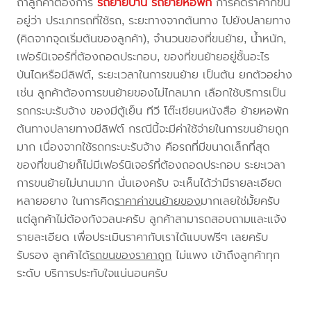
ถ้าลูกค้าต้องการ
รถย้ายบ้าน
รถย้ายหอพัก
การคิดราคาก็ขึ้น
อยู่ว่า ประเภทรถที่ใช้รถ, ระยะทางจากต้นทาง ไปยังปลายทาง
(คิดจากจุดเริ่มต้นของลูกค้า), จำนวนของที่ขนย้าย, น้ำหนัก,
เฟอร์นิเจอร์ที่ต้องถอดประกอบ, ของที่ขนย้ายอยู่ชั้นอะไร
บันไดหรือมีลิฟต์, ระยะเวลาในการขนย้าย เป็นต้น ยกตัวอย่าง
เช่น ลูกค้าต้องการขนย้ายของไม่ไกลมาก เลือกใช้บริการเป็น
รถกระบะรับจ้าง ของมีตู้เย็น ทีวี โต๊ะเขียนหนังสือ ย้ายหอพัก
ต้นทางปลายทางมีลิฟต์ กรณีนี้จะมีค่าใช้จ่ายในการขนย้ายถูก
มาก เนื่องจากใช้รถกระบะรับจ้าง คือรถที่มีขนาดเล็กที่สุด
ของที่ขนย้ายก็ไม่มีเฟอร์นิเจอร์ที่ต้องถอดประกอบ ระยะเวลา
การขนย้ายไม่นานมาก นั่นเองครับ จะเห็นได้ว่ามีรายละเอียด
หลายอยาง ในการคิด
ราคาค่าขนย้ายของ
มากเลยใช่มั้ยครับ
แต่ลูกค้าไม่ต้องกังวลนะครับ ลูกค้าสามารถสอบถามและแจ้ง
รายละเอียด เพื่อประเมินราคากับเราได้แบบฟรีๆ เลยครับ
รับรอง ลูกค้าได้
รถขนของราคาถูก
ไม่แพง เข้าถึงลูกค้าทุก
ระดับ บริการประทับใจแน่นอนครับ