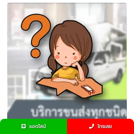
แอดไลน์
โทรเลย
5 คำถามรถรับจ้างส่งของที่พบบ่อย