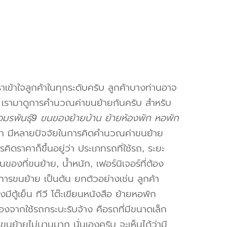
าเข้าใจลูกค้าในทุกระดับครับ ลูกค้าบางท่านอาจ
จ เรามาดูการคำนวณค่าขนย้ายกันครับ สำหรับ
มรพันธุ์9 ขนของย้ายบ้าน ย้ายห้องพัก หอพัก
า มีหลายปัจจัยในการคิดคำนวณค่าขนย้าย
คิดราคาก็ขึ้นอยู่ว่า ประเภทรถที่ใช้รถ, ระยะ
งที่ขนย้าย, น้ำหนัก, เฟอร์นิเจอร์ที่ต้อง
การขนย้าย เป็นต้น ยกตัวอย่างเช่น ลูกค้า
ตู้เย็น ทีวี โต๊ะเขียนหนังสือ ย้ายหอพัก
องจากใช้รถกระบะรับจ้าง คือรถที่มีขนาดเล็ก
รขนย้ายไม่นานมาก นั่นเองครับ จะเห็นได้ว่ามี