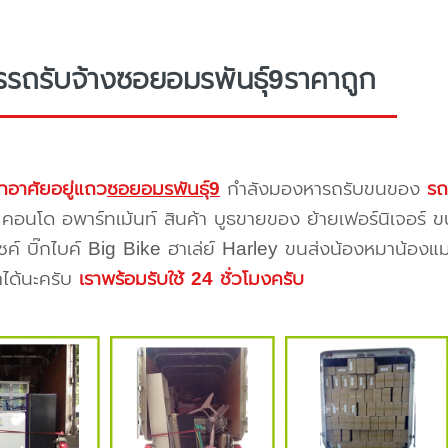
รรถรับจ้างซอยอมรพันธุ์9ราคาถูก
กอาศัยอยู่แถว
ซอยอมรพันธุ์9
กำลังมองหารถรับขนของ
รถ
 คอนโด อพาร์ทเม้นท์ สินค้า บูธขายของ ย้ายเฟอร์นิเจอร์ ข
ซค์ บิ๊กไบค์ Big Bike ฮาเล่ย์ Harley ขนส่งน้องหมาน้องแม
าได้นะครับ
เราพร้อมรับใช้ 24 ชั่วโมงครับ