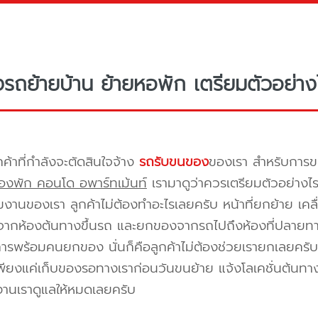
างรถย้ายบ้าน ย้ายหอพัก เตรียมตัวอย่าง
กค้าที่กำลังจะตัดสินใจจ้าง
รถรับขนของ
ของเรา สำหรับกา
องพัก คอนโด อพาร์ทเม้นท์
เรามาดูว่าควรเตรียมตัวอย่างไ
ีมงานของเรา ลูกค้าไม่ต้องทำอะไรเลยครับ หน้าที่ยกย้าย เคลื
กห้องต้นทางขึ้นรถ และยกของจากรถไปถึงห้องที่ปลายทาง 
ิการพร้อมคนยกของ นั่นก็คือลูกค้าไม่ต้องช่วยเรายกเลยครับ 
พียงแค่เก็บของรอทางเราก่อนวันขนย้าย แจ้งโลเคชั่นต้นทาง
งานเราดูแลให้หมดเลยครับ