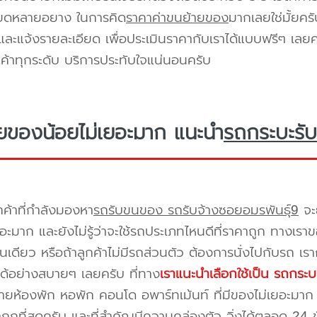
ียดหลายอยาง ในการคิด
ราคาค่าขนย้ายของ
มากเลยใช่มั้ยคร
ะแจ้งรายละเอียด เพื่อประเมินราคากับเราได้แบบฟรีๆ เลยคร
ูกค้าทุกระดับ บริการประทับใจแน่นอนครับ
ยของน้อยไม่เยอะมาก แนะนำ
รถกระบะรับ
กค้าที่กำลังมองหา
รถรับขนของ รถรับจ้างซอยอมรพันธุ์9
จะย
อะมาก และยังไม่รู้ว่าจะใช้รถประเภทไหนดีที่ราคาถูก ทางเรา
เดียว หรือถ้าลูกค้าไม่มีรถส่วนตัว ต้องการนั่งไปกับรถ เรา
ด้อย่างสบายๆ เลยครับ ที่ทาง
เราแนะนำเลือกใช้เป็น รถกระบ
ยห้องพัก หอพัก คอนโด อพาร์ทเม้นท์ ที่มีของไม่เยอะมาก 
าถูกที่สุดครับ และที่สำคัญมีความคล่องตัว วิ่งได้ตลอด 24 ชั่