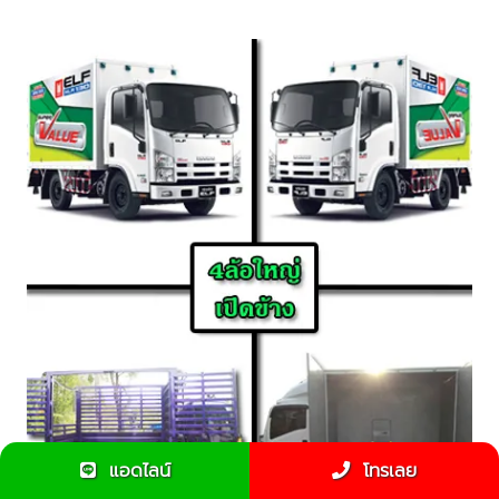
แอดไลน์
โทรเลย