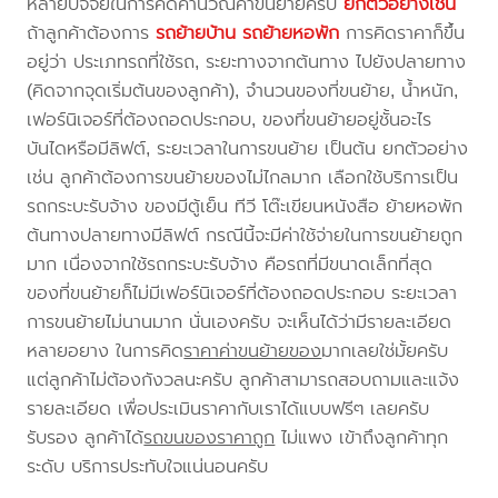
หลายปัจจัยในการคิดคำนวณค่าขนย้ายครับ
ยกตัวอย่างเช่น
ถ้าลูกค้าต้องการ
รถย้ายบ้าน
รถย้ายหอพัก
การคิดราคาก็ขึ้น
อยู่ว่า ประเภทรถที่ใช้รถ, ระยะทางจากต้นทาง ไปยังปลายทาง
(คิดจากจุดเริ่มต้นของลูกค้า), จำนวนของที่ขนย้าย, น้ำหนัก,
เฟอร์นิเจอร์ที่ต้องถอดประกอบ, ของที่ขนย้ายอยู่ชั้นอะไร
บันไดหรือมีลิฟต์, ระยะเวลาในการขนย้าย เป็นต้น ยกตัวอย่าง
เช่น ลูกค้าต้องการขนย้ายของไม่ไกลมาก เลือกใช้บริการเป็น
รถกระบะรับจ้าง ของมีตู้เย็น ทีวี โต๊ะเขียนหนังสือ ย้ายหอพัก
ต้นทางปลายทางมีลิฟต์ กรณีนี้จะมีค่าใช้จ่ายในการขนย้ายถูก
มาก เนื่องจากใช้รถกระบะรับจ้าง คือรถที่มีขนาดเล็กที่สุด
ของที่ขนย้ายก็ไม่มีเฟอร์นิเจอร์ที่ต้องถอดประกอบ ระยะเวลา
การขนย้ายไม่นานมาก นั่นเองครับ จะเห็นได้ว่ามีรายละเอียด
หลายอยาง ในการคิด
ราคาค่าขนย้ายของ
มากเลยใช่มั้ยครับ
แต่ลูกค้าไม่ต้องกังวลนะครับ ลูกค้าสามารถสอบถามและแจ้ง
รายละเอียด เพื่อประเมินราคากับเราได้แบบฟรีๆ เลยครับ
รับรอง ลูกค้าได้
รถขนของราคาถูก
ไม่แพง เข้าถึงลูกค้าทุก
ระดับ บริการประทับใจแน่นอนครับ