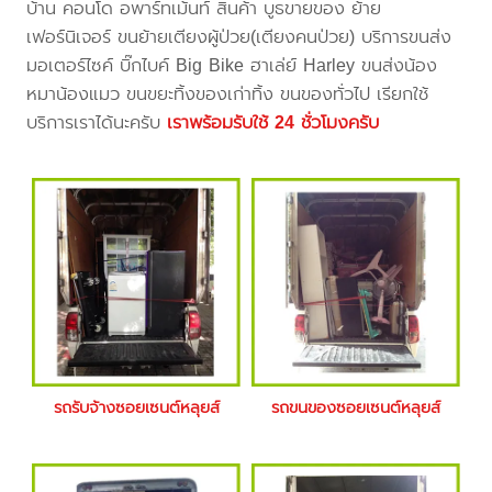
บ้าน คอนโด อพาร์ทเม้นท์ สินค้า บูธขายของ ย้าย
เฟอร์นิเจอร์ ขนย้ายเตียงผู้ป่วย(เตียงคนป่วย) บริการขนส่ง
มอเตอร์ไซค์ บิ๊กไบค์ Big Bike ฮาเล่ย์ Harley ขนส่งน้อง
หมาน้องแมว ขนขยะทิ้งของเก่าทิ้ง ขนของทั่วไป เรียกใช้
บริการเราได้นะครับ
เราพร้อมรับใช้ 24 ชั่วโมงครับ
รถรับจ้างซอยเซนต์หลุยส์
รถขนของซอยเซนต์หลุยส์