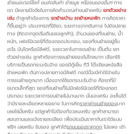
ย้ายมอเตอร์ไซค์ ขนส่งสินค้า ย้ายบูธ หรือขนของอื่นๆ
ทาง
เรา มีหลายปัจจัยในการคิดคำนวณค่าขนย้ายครับ
ยกตัวอย่าง
เช่น
ถ้าลูกค้าต้องการ
รถย้ายบ้าน
รถย้ายหอพัก
การคิดราคา
ก็ขึ้นอยู่ว่า ประเภทรถที่ใช้รถ, ระยะทางจากต้นทาง ไปยังปลาย
ทาง (คิดจากจุดเริ่มต้นของลูกค้า), จำนวนของที่ขนย้าย, น้ำ
หนัก, เฟอร์นิเจอร์ที่ต้องถอดประกอบ, ของที่ขนย้ายอยู่ชั้น
อะไร บันไดหรือมีลิฟต์, ระยะเวลาในการขนย้าย เป็นต้น ยก
ตัวอย่างเช่น ลูกค้าต้องการขนย้ายของไม่ไกลมาก เลือกใช้
บริการเป็นรถกระบะรับจ้าง ของมีตู้เย็น ทีวี โต๊ะเขียนหนังสือ
ย้ายหอพัก ต้นทางปลายทางมีลิฟต์ กรณีนี้จะมีค่าใช้จ่ายใน
การขนย้ายถูกมาก เนื่องจากใช้รถกระบะรับจ้าง คือรถที่มี
ขนาดเล็กที่สุด ของที่ขนย้ายก็ไม่มีเฟอร์นิเจอร์ที่ต้องถอด
ประกอบ ระยะเวลาการขนย้ายไม่นานมาก นั่นเองครับ จะเห็นได้
ว่ามีรายละเอียดหลายอยาง ในการคิด
ราคาค่าขนย้ายของ
มาก
เลยใช่มั้ยครับ แต่ลูกค้าไม่ต้องกังวลนะครับ ลูกค้าสามารถ
สอบถามและแจ้งรายละเอียด เพื่อประเมินราคากับเราได้แบบ
ฟรีๆ เลยครับ รับรอง ลูกค้าได้
รถขนของราคาถูก
ไม่แพง เข้า