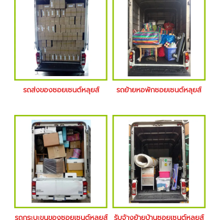
รถส่งของซอยเซนต์หลุยส์
รถย้ายหอพักซอยเซนต์หลุยส์
รถกระบะขนของซอยเซนต์หลุยส์
รับจ้างย้ายบ้านซอยเซนต์หลุยส์