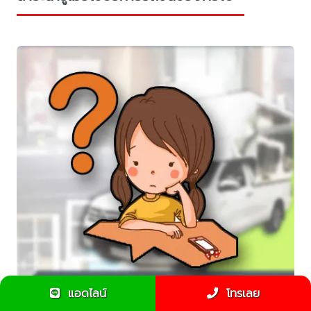
แอดไลน์
โทรเลย