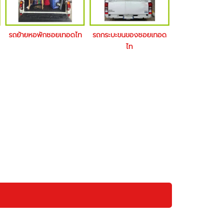
รถย้ายหอพักซอยเทอดไท
รถกระบะขนของซอยเทอด
ไท