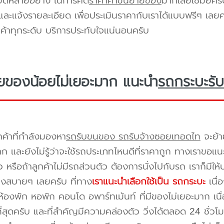
ียดหลายอยาง ในการคิด
ราคาค่าขนย้ายของ
มากเลยใช่มั้ยคร
ะแจ้งรายละเอียด เพื่อประเมินราคากับเราได้แบบฟรีๆ เลยคร
ูกค้าทุกระดับ บริการประทับใจแน่นอนครับ
ยของน้อยไม่เยอะมาก แนะนำ
รถกระบะรับ
กค้าที่กำลังมองหา
รถรับขนของ รถรับจ้างซอยเทอดไท
จะย้า
าก และยังไม่รู้ว่าจะใช้รถประเภทไหนดีที่ราคาถูก ทางเราขอแ
 หรือถ้าลูกค้าไม่มีรถส่วนตัว ต้องการนั่งไปกับรถ เราก็มีใ
างสบายๆ เลยครับ ที่ทาง
เราแนะนำเลือกใช้เป็น รถกระบะ
เนื่
้องพัก หอพัก คอนโด อพาร์ทเม้นท์ ที่มีของไม่เยอะมาก เนื
ี่สุดครับ และที่สำคัญมีความคล่องตัว วิ่งได้ตลอด 24 ชั่วโมง 