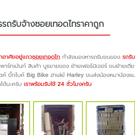
รรถรับจ้างซอยเทอดไทราคาถูก
กอาศัยอยู่แถว
ซอยเทอดไท
กำลังมองหารถรับขนของ
รถรั
าร์ทเม้นท์ สินค้า บูธขายของ ย้ายเฟอร์นิเจอร์ ขนย้ายเตีย
ซค์ บิ๊กไบค์ Big Bike ฮาเล่ย์ Harley ขนส่งน้องหมาน้องแม
าได้นะครับ
เราพร้อมรับใช้ 24 ชั่วโมงครับ