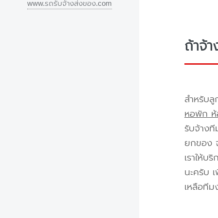
www.รถรับจ้างส่งของ.com
ถ้าจ้
สำหรับลู
หอพัก ห้
รับจ้างท
ยกของ จา
เราให้บร
นะครับ เ
เหลือทีม