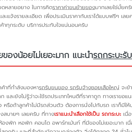
ียดหลายอยาง ในการคิด
ราคาค่าขนย้ายของ
มากเลยใช่มั้ยคร
ะแจ้งรายละเอียด เพื่อประเมินราคากับเราได้แบบฟรีๆ เลยคร
ูกค้าทุกระดับ บริการประทับใจแน่นอนครับ
ยของน้อยไม่เยอะมาก แนะนำ
รถกระบะรับ
กค้าที่กำลังมองหา
รถรับขนของ รถรับจ้างซอยเสือใหญ่
จะย้
าก และยังไม่รู้ว่าจะใช้รถประเภทไหนดีที่ราคาถูก ทางเราขอแ
 หรือถ้าลูกค้าไม่มีรถส่วนตัว ต้องการนั่งไปกับรถ เราก็มีใ
างสบายๆ เลยครับ ที่ทาง
เราแนะนำเลือกใช้เป็น รถกระบะ
เนื่
้องพัก หอพัก คอนโด อพาร์ทเม้นท์ ที่มีของไม่เยอะมาก เนื
ี่สุดครับ และที่สำคัญมีความคล่องตัว วิ่งได้ตลอด 24 ชั่วโมง 