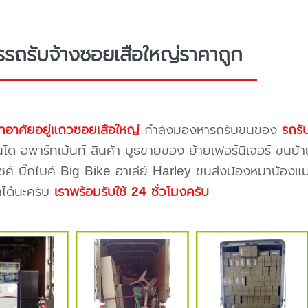
รรถรับจ้างซอยเสือใหญ่ราคาถูก
กอาศัยอยู่แถว
ซอยเสือใหญ่
กำลังมองหารถรับขนของ
รถรั
โด อพาร์ทเม้นท์ สินค้า บูธขายของ ย้ายเฟอร์นิเจอร์ ขนย้า
ซค์ บิ๊กไบค์ Big Bike ฮาเล่ย์ Harley ขนส่งน้องหมาน้องแม
าได้นะครับ
เราพร้อมรับใช้ 24 ชั่วโมงครับ