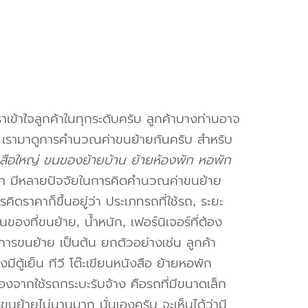
าเข้าใจลูกค้าในทุกระดับครับ ลูกค้าบางท่านอาจ
จ เรามาดูการคำนวณค่าขนย้ายกันครับ สำหรับ
สือใหญ่ ขนของย้ายบ้าน ย้ายห้องพัก หอพัก
า มีหลายปัจจัยในการคิดคำนวณค่าขนย้าย
คิดราคาก็ขึ้นอยู่ว่า ประเภทรถที่ใช้รถ, ระยะ
งที่ขนย้าย, น้ำหนัก, เฟอร์นิเจอร์ที่ต้อง
การขนย้าย เป็นต้น ยกตัวอย่างเช่น ลูกค้า
ตู้เย็น ทีวี โต๊ะเขียนหนังสือ ย้ายหอพัก
องจากใช้รถกระบะรับจ้าง คือรถที่มีขนาดเล็ก
รขนย้ายไม่นานมาก นั่นเองครับ จะเห็นได้ว่ามี