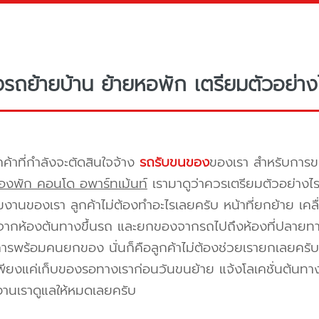
างรถย้ายบ้าน ย้ายหอพัก เตรียมตัวอย่าง
กค้าที่กำลังจะตัดสินใจจ้าง
รถรับขนของ
ของเรา สำหรับกา
องพัก คอนโด อพาร์ทเม้นท์
เรามาดูว่าควรเตรียมตัวอย่างไ
ีมงานของเรา ลูกค้าไม่ต้องทำอะไรเลยครับ หน้าที่ยกย้าย เคลื
กห้องต้นทางขึ้นรถ และยกของจากรถไปถึงห้องที่ปลายทาง 
ิการพร้อมคนยกของ นั่นก็คือลูกค้าไม่ต้องช่วยเรายกเลยครับ 
พียงแค่เก็บของรอทางเราก่อนวันขนย้าย แจ้งโลเคชั่นต้นทาง
งานเราดูแลให้หมดเลยครับ