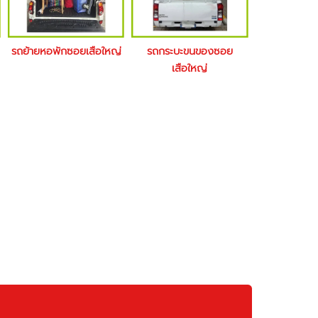
รถย้ายหอพักซอยเสือใหญ่
รถกระบะขนของซอย
เสือใหญ่