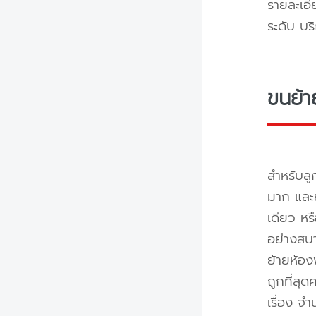
รายละเอี
ระดับ บร
ขนย้า
สำหรับลู
มาก และย
เดียว หร
อย่างสบา
ย้ายห้อง
ถูกที่สุด
เรื่อง จ