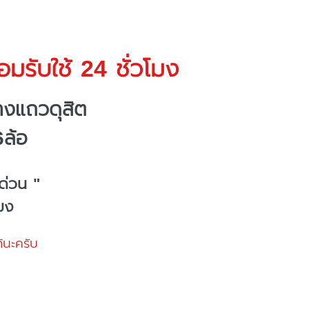
มรับใช้ 24 ชั่วโมง
างแถวดุสิต
6ล้อ
ด่วน "
โมง
้นะครับ