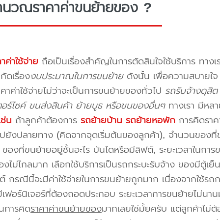
ำนวณราคาค่าขนย้ายของ ?
าค่าใช้จ่าย
ถือเป็นเรื่องสำคัญในการตัดสินใจใช้บริการ ทางเร
กัดเรื่อง
งบประมาณในการขนย้าย
ดังนั้น เพื่อความสบายใ
คาค่าใช้จ่ายไม่ว่าจะเป็นการขนย้ายของทั่วไป
รถรับจ้างดุสิ
อร์ไซค์ ขนส่งสินค้า ย้ายบูธ หรือขนของอื่นๆ
ทางเรา มีหลา
เช่น
ถ้าลูกค้าต้องการ
รถย้ายบ้าน
รถย้ายหอพัก
การคิดราคาก
ปยังปลายทาง (คิดจากจุดเริ่มต้นของลูกค้า), จำนวนของที่ขน
ของที่ขนย้ายอยู่ชั้นอะไร บันไดหรือมีลิฟต์, ระยะเวลาในการ
งไม่ไกลมาก เลือกใช้บริการเป็นรถกระบะรับจ้าง ของมีตู้เย็
ต์ กรณีนี้จะมีค่าใช้จ่ายในการขนย้ายถูกมาก เนื่องจากใช้รถกร
่มีเฟอร์นิเจอร์ที่ต้องถอดประกอบ ระยะเวลาการขนย้ายไม่นานม
นการคิด
ราคาค่าขนย้ายของ
มากเลยใช่มั้ยครับ แต่ลูกค้าไม