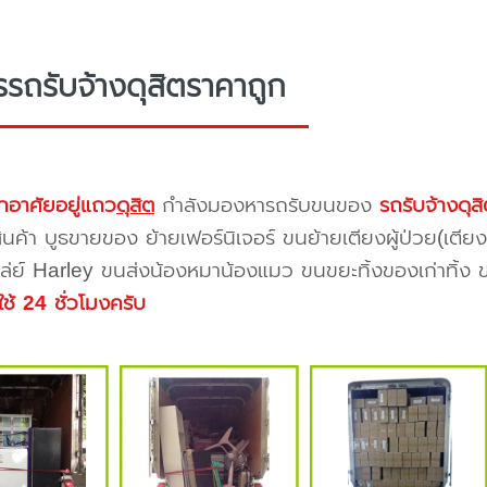
รรถรับจ้างดุสิตราคาถูก
กอาศัยอยู่แถว
ดุสิต
กำลังมองหารถรับขนของ
รถรับจ้างดุส
สินค้า บูธขายของ ย้ายเฟอร์นิเจอร์ ขนย้ายเตียงผู้ป่วย(เตี
ล่ย์ Harley ขนส่งน้องหมาน้องแมว ขนขยะทิ้งของเก่าทิ้ง ข
ใช้ 24 ชั่วโมงครับ