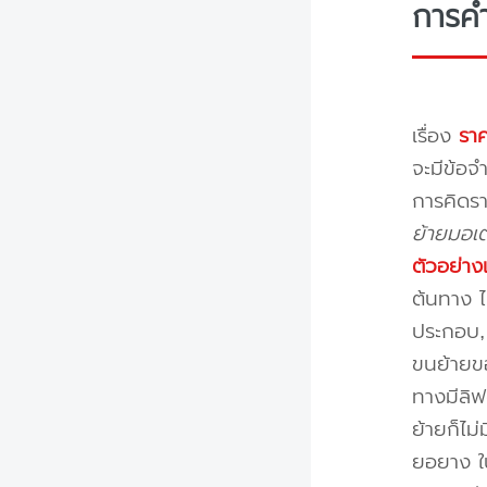
การค
เรื่อง
ราค
จะมีข้อจำ
การคิดรา
ย้ายมอเต
ตัวอย่าง
ต้นทาง ไ
ประกอบ, 
ขนย้ายขอ
ทางมีลิฟ
ย้ายก็ไม
ยอยาง ใ