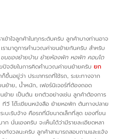
าเข้าใจลูกค้าในทุกระดับครับ ลูกค้าบางท่านอาจ
จ เรามาดูการคำนวณค่าขนย้ายกันครับ สำหรับ
ต ขนของย้ายบ้าน ย้ายห้องพัก หอพัก คอนโด
ยปัจจัยในการคิดคำนวณค่าขนย้ายครับ
ยก
็ขึ้นอยู่ว่า ประเภทรถที่ใช้รถ, ระยะทางจาก
ย้าย, น้ำหนัก, เฟอร์นิเจอร์ที่ต้องถอด
ขนย้าย เป็นต้น ยกตัวอย่างเช่น ลูกค้าต้องการ
น ทีวี โต๊ะเขียนหนังสือ ย้ายหอพัก ต้นทางปลาย
ะบะรับจ้าง คือรถที่มีขนาดเล็กที่สุด ของที่ขน
าก นั่นเองครับ จะเห็นได้ว่ามีรายละเอียดหลา
่ต้องกังวลนะครับ ลูกค้าสามารถสอบถามและแจ้ง