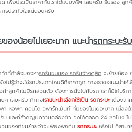
ยด เพื่อประเมินราคากับเราได้แบบฟรีๆ เลยครับ รับรอง ลูกค้
ิการประทับใจแน่นอนครับ
ยของน้อยไม่เยอะมาก แนะนำ
รถกระบะรับ
กค้าที่กำลังมองหา
รถรับขนของ รถรับจ้างดุสิต
จะย้ายห้อง ห
ังไม่รู้ว่าจะใช้รถประเภทไหนดีที่ราคาถูก ทางเราขอแนะนำให
ือถ้าลูกค้าไม่มีรถส่วนตัว ต้องการนั่งไปกับรถ เราก็มีให้บร
ยๆ เลยครับ ที่ทาง
เราแนะนำเลือกใช้เป็น รถกระบะ
เนื่องจาก
พัก หอพัก คอนโด อพาร์ทเม้นท์ ที่มีของไม่เยอะมาก เนื่อง
ครับ และที่สำคัญมีความคล่องตัว วิ่งได้ตลอด 24 ชั่วโมง ไม่ม
ำนวนของที่ขนย้ายว่าจะเพียงพอกับ
รถกระบะ
หรือไม่ ก็สาม