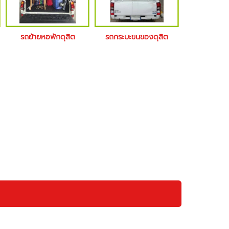
รถย้ายหอพักดุสิต
รถกระบะขนของดุสิต