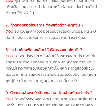
ตอบ
ลูกค้าสามารถนั่งไปกับรถขนของได้ฟรีๆ ไม่มีค่าใช้จ่าย
เพิ่มเติม และสามารถนำน้องหมาหรือน้องแมวนั่งด้านหน้าไป
ด้วยกันได้เลยครับ
7. ถ้าตกลงจองใช้บริการ ต้องแจ้งล่วงหน้ากี่วัน ?
ตอบ
รบกวนลูกค้าแจ้งจองรถรับจ้างล่วงหน้าประมาณ 2-3
วัน ถ้าแจ้งกระทันหันทางเราจะตรวจสอบคิวรถให้ครับ
8. จะย้ายห้องพัก จะเลือกใช้บริการรถแบบไหนดี ?
ตอบ
ทางเรามีรถขนของให้เลือกใช้บริการหลายประเภท เช่น
รถกระบะรับจ้าง รถสี่ล้อใหญ่รับจ้าง รถหกล้อรับจ้าง แต่ใน
กรณีนี้เราจะพิจารณาของลูกค้าเป็นหลัก หากดูแล้วของไม่
เยอะมาก สามารถเลือกใช้รถกระบะรับจ้างขนของแบบหลังคา
สูงตู้ทึบ เนื่องจากราคาถูกกว่าประเภทอื่นๆ ครับ
9. ถ้าตกลงจ้างรถรับจ้างขนของ ต้องจ่ายเงินอย่างไร ?
ตอบ
ถ้าลูกค้าตกลงจองรถขนของ จะรบกวนลูกค้าโอนเงิน
มัดจำขั้นต่ำ 500 บาท และส่วนที่เหลือให้กับพนักงานหลัง