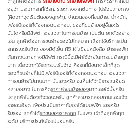
ถ้าลูกค้าต้องการ
รถย้ายบ้าน
รถย้ายหอพัก
การคิดราคาก็ขึ้น
อยู่ว่า ประเภทรถที่ใช้รถ, ระยะทางจากต้นทาง ไปยังปลายทาง
(คิดจากจุดเริ่มต้นของลูกค้า), จำนวนของที่ขนย้าย, น้ำหนัก,
เฟอร์นิเจอร์ที่ต้องถอดประกอบ, ของที่ขนย้ายอยู่ชั้นอะไร
บันไดหรือมีลิฟต์, ระยะเวลาในการขนย้าย เป็นต้น ยกตัวอย่าง
เช่น ลูกค้าต้องการขนย้ายของไม่ไกลมาก เลือกใช้บริการเป็น
รถกระบะรับจ้าง ของมีตู้เย็น ทีวี โต๊ะเขียนหนังสือ ย้ายหอพัก
ต้นทางปลายทางมีลิฟต์ กรณีนี้จะมีค่าใช้จ่ายในการขนย้ายถูก
มาก เนื่องจากใช้รถกระบะรับจ้าง คือรถที่มีขนาดเล็กที่สุด
ของที่ขนย้ายก็ไม่มีเฟอร์นิเจอร์ที่ต้องถอดประกอบ ระยะเวลา
การขนย้ายไม่นานมาก นั่นเองครับ จะเห็นได้ว่ามีรายละเอียด
หลายอยาง ในการคิด
ราคาค่าขนย้ายของ
มากเลยใช่มั้ยครับ
แต่ลูกค้าไม่ต้องกังวลนะครับ ลูกค้าสามารถสอบถามและแจ้ง
รายละเอียด เพื่อประเมินราคากับเราได้แบบฟรีๆ เลยครับ
รับรอง ลูกค้าได้
รถขนของราคาถูก
ไม่แพง เข้าถึงลูกค้าทุก
ระดับ บริการประทับใจแน่นอนครับ