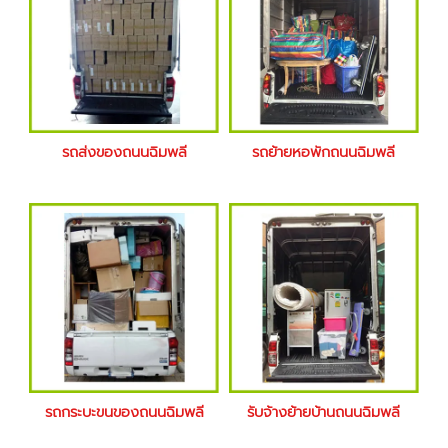
รถส่งของถนนฉิมพลี
รถย้ายหอพักถนนฉิมพลี
รถกระบะขนของถนนฉิมพลี
รับจ้างย้ายบ้านถนนฉิมพลี