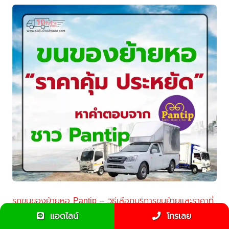
รถขนของย้ายหอ Pantip – วิธีเลือกบริการขนย้ายและราคาที่
คุ้มค่า
แอดไลน์
โทรเลย