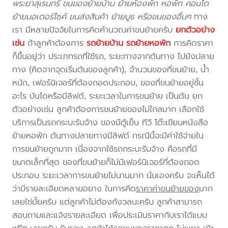
พระยาสุเรนทร์ ขนของย้ายบ้าน ย้ายห้องพัก หอพัก คอนโด
ย้ายมอเตอร์ไซค์ ขนส่งสินค้า ย้ายบูธ หรือขนของอื่นๆ
ทาง
เรา มีหลายปัจจัยในการคิดคำนวณค่าขนย้ายครับ
ยกตัวอย่าง
เช่น
ถ้าลูกค้าต้องการ
รถย้ายบ้าน
รถย้ายหอพัก
การคิดราคา
ก็ขึ้นอยู่ว่า ประเภทรถที่ใช้รถ, ระยะทางจากต้นทาง ไปยังปลาย
ทาง (คิดจากจุดเริ่มต้นของลูกค้า), จำนวนของที่ขนย้าย, น้ำ
หนัก, เฟอร์นิเจอร์ที่ต้องถอดประกอบ, ของที่ขนย้ายอยู่ชั้น
อะไร บันไดหรือมีลิฟต์, ระยะเวลาในการขนย้าย เป็นต้น ยก
ตัวอย่างเช่น ลูกค้าต้องการขนย้ายของไม่ไกลมาก เลือกใช้
บริการเป็นรถกระบะรับจ้าง ของมีตู้เย็น ทีวี โต๊ะเขียนหนังสือ
ย้ายหอพัก ต้นทางปลายทางมีลิฟต์ กรณีนี้จะมีค่าใช้จ่ายใน
การขนย้ายถูกมาก เนื่องจากใช้รถกระบะรับจ้าง คือรถที่มี
ขนาดเล็กที่สุด ของที่ขนย้ายก็ไม่มีเฟอร์นิเจอร์ที่ต้องถอด
ประกอบ ระยะเวลาการขนย้ายไม่นานมาก นั่นเองครับ จะเห็นได้
ว่ามีรายละเอียดหลายอยาง ในการคิด
ราคาค่าขนย้ายของ
มาก
เลยใช่มั้ยครับ แต่ลูกค้าไม่ต้องกังวลนะครับ ลูกค้าสามารถ
สอบถามและแจ้งรายละเอียด เพื่อประเมินราคากับเราได้แบบ