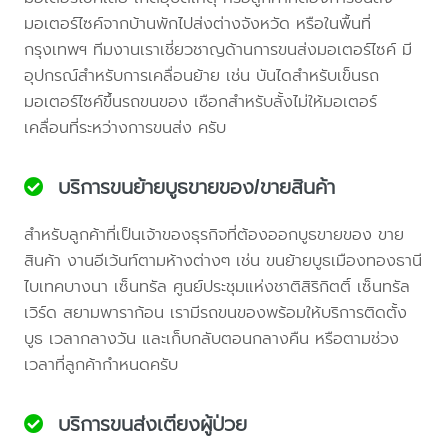
มอเตอร์ไซค์จากบ้านพักไปส่งต่างจังหวัด หรือในพื้นที่
กรุงเทพฯ ทีมงานเราเชี่ยวชาญด้านการขนส่งมอเตอร์ไซค์ มี
อุปกรณ์สำหรับการเคลื่อนย้าย เช่น บันไดสำหรับเข็นรถ
มอเตอร์ไซค์ขึ้นรถขนของ เชือกสำหรับลั้งไม่ให้มอเตอร์
เคลื่อนที่ระหว่างการขนส่ง ครับ
บริการขนย้ายบูธขายของ/ขายสินค้า
สำหรับลูกค้าที่เป็นเจ้าของธุรกิจที่ต้องออกบูธขายของ ขาย
สินค้า งานอีเว้นท์ตามห้างต่างๆ เช่น ขนย้ายบูธเมืองทองธานี
ไบเทคบางนา เซ็นทรัล ศูนย์ประชุมแห่งชาติสิริกิตติ์ เซ็นทรัล
เวิร์ด สยามพาราก้อน เรามีรถขนของพร้อมให้บริการติดตั้ง
บูธ เวลากลางวัน และเก็บกลับตอนกลางคืน หรือตามช่วง
เวลาที่ลูกค้ากำหนดครับ
บริการขนส่งเตียงผู้ป่วย