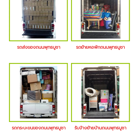
รถส่งของถนนพุทธบูชา
รถย้ายหอพักถนนพุทธบูชา
รถกระบะขนของถนนพุทธบูชา
รับจ้างย้ายบ้านถนนพุทธบูชา