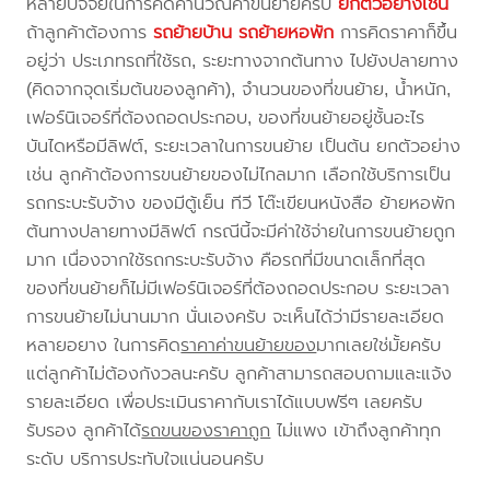
หลายปัจจัยในการคิดคำนวณค่าขนย้ายครับ
ยกตัวอย่างเช่น
ถ้าลูกค้าต้องการ
รถย้ายบ้าน
รถย้ายหอพัก
การคิดราคาก็ขึ้น
อยู่ว่า ประเภทรถที่ใช้รถ, ระยะทางจากต้นทาง ไปยังปลายทาง
(คิดจากจุดเริ่มต้นของลูกค้า), จำนวนของที่ขนย้าย, น้ำหนัก,
เฟอร์นิเจอร์ที่ต้องถอดประกอบ, ของที่ขนย้ายอยู่ชั้นอะไร
บันไดหรือมีลิฟต์, ระยะเวลาในการขนย้าย เป็นต้น ยกตัวอย่าง
เช่น ลูกค้าต้องการขนย้ายของไม่ไกลมาก เลือกใช้บริการเป็น
รถกระบะรับจ้าง ของมีตู้เย็น ทีวี โต๊ะเขียนหนังสือ ย้ายหอพัก
ต้นทางปลายทางมีลิฟต์ กรณีนี้จะมีค่าใช้จ่ายในการขนย้ายถูก
มาก เนื่องจากใช้รถกระบะรับจ้าง คือรถที่มีขนาดเล็กที่สุด
ของที่ขนย้ายก็ไม่มีเฟอร์นิเจอร์ที่ต้องถอดประกอบ ระยะเวลา
การขนย้ายไม่นานมาก นั่นเองครับ จะเห็นได้ว่ามีรายละเอียด
หลายอยาง ในการคิด
ราคาค่าขนย้ายของ
มากเลยใช่มั้ยครับ
แต่ลูกค้าไม่ต้องกังวลนะครับ ลูกค้าสามารถสอบถามและแจ้ง
รายละเอียด เพื่อประเมินราคากับเราได้แบบฟรีๆ เลยครับ
รับรอง ลูกค้าได้
รถขนของราคาถูก
ไม่แพง เข้าถึงลูกค้าทุก
ระดับ บริการประทับใจแน่นอนครับ