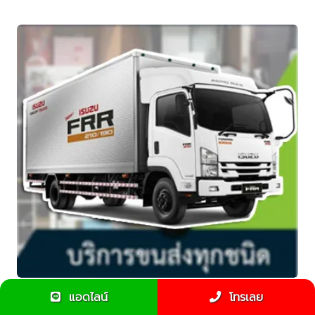
แอดไลน์
โทรเลย
ข้อแนะนำสำหรับการใช้รถ6ล้อขนของย้ายบ้าน