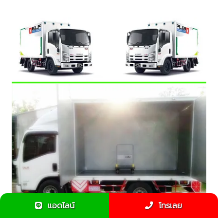
แอดไลน์
โทรเลย