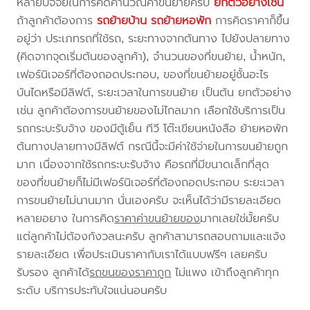
หลายปัจจัยในการคิดคำนวณค่าขนย้ายครับ
ยกตัวอย่างเช่น
ถ้าลูกค้าต้องการ
รถย้ายบ้าน
รถย้ายหอพัก
การคิดราคาก็ขึ้น
อยู่ว่า ประเภทรถที่ใช้รถ, ระยะทางจากต้นทาง ไปยังปลายทาง
(คิดจากจุดเริ่มต้นของลูกค้า), จำนวนของที่ขนย้าย, น้ำหนัก,
เฟอร์นิเจอร์ที่ต้องถอดประกอบ, ของที่ขนย้ายอยู่ชั้นอะไร
บันไดหรือมีลิฟต์, ระยะเวลาในการขนย้าย เป็นต้น ยกตัวอย่าง
เช่น ลูกค้าต้องการขนย้ายของไม่ไกลมาก เลือกใช้บริการเป็น
รถกระบะรับจ้าง ของมีตู้เย็น ทีวี โต๊ะเขียนหนังสือ ย้ายหอพัก
ต้นทางปลายทางมีลิฟต์ กรณีนี้จะมีค่าใช้จ่ายในการขนย้ายถูก
มาก เนื่องจากใช้รถกระบะรับจ้าง คือรถที่มีขนาดเล็กที่สุด
ของที่ขนย้ายก็ไม่มีเฟอร์นิเจอร์ที่ต้องถอดประกอบ ระยะเวลา
การขนย้ายไม่นานมาก นั่นเองครับ จะเห็นได้ว่ามีรายละเอียด
หลายอยาง ในการคิด
ราคาค่าขนย้ายของ
มากเลยใช่มั้ยครับ
แต่ลูกค้าไม่ต้องกังวลนะครับ ลูกค้าสามารถสอบถามและแจ้ง
รายละเอียด เพื่อประเมินราคากับเราได้แบบฟรีๆ เลยครับ
รับรอง ลูกค้าได้
รถขนของราคาถูก
ไม่แพง เข้าถึงลูกค้าทุก
ระดับ บริการประทับใจแน่นอนครับ