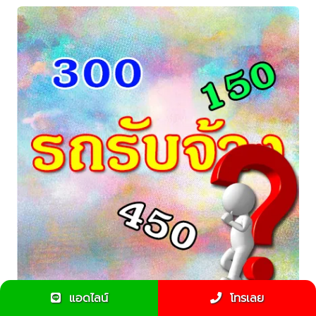
แอดไลน์
โทรเลย
รถรับจ้างเริ่มต้น 300 บาท หมายความว่ายังไง ???