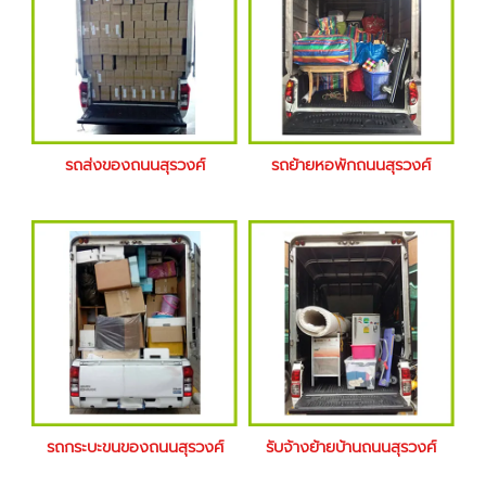
รถส่งของถนนสุรวงศ์
รถย้ายหอพักถนนสุรวงศ์
รถกระบะขนของถนนสุรวงศ์
รับจ้างย้ายบ้านถนนสุรวงศ์