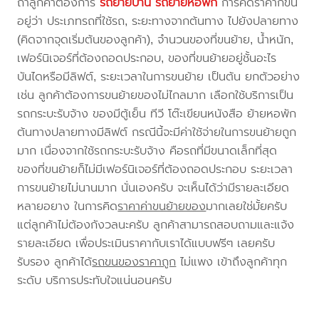
ถ้าลูกค้าต้องการ
รถย้ายบ้าน
รถย้ายหอพัก
การคิดราคาก็ขึ้น
อยู่ว่า ประเภทรถที่ใช้รถ, ระยะทางจากต้นทาง ไปยังปลายทาง
(คิดจากจุดเริ่มต้นของลูกค้า), จำนวนของที่ขนย้าย, น้ำหนัก,
เฟอร์นิเจอร์ที่ต้องถอดประกอบ, ของที่ขนย้ายอยู่ชั้นอะไร
บันไดหรือมีลิฟต์, ระยะเวลาในการขนย้าย เป็นต้น ยกตัวอย่าง
เช่น ลูกค้าต้องการขนย้ายของไม่ไกลมาก เลือกใช้บริการเป็น
รถกระบะรับจ้าง ของมีตู้เย็น ทีวี โต๊ะเขียนหนังสือ ย้ายหอพัก
ต้นทางปลายทางมีลิฟต์ กรณีนี้จะมีค่าใช้จ่ายในการขนย้ายถูก
มาก เนื่องจากใช้รถกระบะรับจ้าง คือรถที่มีขนาดเล็กที่สุด
ของที่ขนย้ายก็ไม่มีเฟอร์นิเจอร์ที่ต้องถอดประกอบ ระยะเวลา
การขนย้ายไม่นานมาก นั่นเองครับ จะเห็นได้ว่ามีรายละเอียด
หลายอยาง ในการคิด
ราคาค่าขนย้ายของ
มากเลยใช่มั้ยครับ
แต่ลูกค้าไม่ต้องกังวลนะครับ ลูกค้าสามารถสอบถามและแจ้ง
รายละเอียด เพื่อประเมินราคากับเราได้แบบฟรีๆ เลยครับ
รับรอง ลูกค้าได้
รถขนของราคาถูก
ไม่แพง เข้าถึงลูกค้าทุก
ระดับ บริการประทับใจแน่นอนครับ