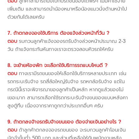
ตอบ
ลูกค้าสามารถนั่งไปกับรถขนของได้ฟรีๆ ไม่มีค่าใช้จ่าย
เพิ่มเติม และสามารถนำน้องหมาหรือน้องแมวนั่งด้านหน้าไป
ด้วยกันได้เลยครับ
7. ถ้าตกลงจองใช้บริการ ต้องแจ้งล่วงหน้ากี่วัน ?
ตอบ
รบกวนลูกค้าแจ้งจองรถรับจ้างล่วงหน้าประมาณ 2-3
วัน ถ้าแจ้งกระทันหันทางเราจะตรวจสอบคิวรถให้ครับ
8. จะย้ายห้องพัก จะเลือกใช้บริการรถแบบไหนดี ?
ตอบ
ทางเรามีรถขนของให้เลือกใช้บริการหลายประเภท เช่น
รถกระบะรับจ้าง รถสี่ล้อใหญ่รับจ้าง รถหกล้อรับจ้าง แต่ใน
กรณีนี้เราจะพิจารณาของลูกค้าเป็นหลัก หากดูแล้วของไม่
เยอะมาก สามารถเลือกใช้รถกระบะรับจ้างขนของแบบหลังคา
สูงตู้ทึบ เนื่องจากราคาถูกกว่าประเภทอื่นๆ ครับ
9. ถ้าตกลงจ้างรถรับจ้างขนของ ต้องจ่ายเงินอย่างไร ?
ตอบ
ถ้าลูกค้าตกลงจองรถขนของ จะรบกวนลูกค้าโอนเงิน
มัดจำขั้นต่ำ 500 บาท และส่วนที่เหลือให้กับพนักงานหลัง