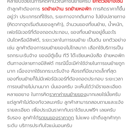
หลายปัจจัยในการคิดคำนวณค่าขนย้ายครับ
ยกตัวอย่างเช่น
ถ้าลูกค้าต้องการ
รถย้ายบ้าน
รถย้ายหอพัก
การคิดราคาก็ขึ้น
อยู่ว่า ประเภทรถที่ใช้รถ, ระยะทางจากต้นทาง ไปยังปลายทาง
(คิดจากจุดเริ่มต้นของลูกค้า), จำนวนของที่ขนย้าย, น้ำหนัก,
เฟอร์นิเจอร์ที่ต้องถอดประกอบ, ของที่ขนย้ายอยู่ชั้นอะไร
บันไดหรือมีลิฟต์, ระยะเวลาในการขนย้าย เป็นต้น ยกตัวอย่าง
เช่น ลูกค้าต้องการขนย้ายของไม่ไกลมาก เลือกใช้บริการเป็น
รถกระบะรับจ้าง ของมีตู้เย็น ทีวี โต๊ะเขียนหนังสือ ย้ายหอพัก
ต้นทางปลายทางมีลิฟต์ กรณีนี้จะมีค่าใช้จ่ายในการขนย้ายถูก
มาก เนื่องจากใช้รถกระบะรับจ้าง คือรถที่มีขนาดเล็กที่สุด
ของที่ขนย้ายก็ไม่มีเฟอร์นิเจอร์ที่ต้องถอดประกอบ ระยะเวลา
การขนย้ายไม่นานมาก นั่นเองครับ จะเห็นได้ว่ามีรายละเอียด
หลายอยาง ในการคิด
ราคาค่าขนย้ายของ
มากเลยใช่มั้ยครับ
แต่ลูกค้าไม่ต้องกังวลนะครับ ลูกค้าสามารถสอบถามและแจ้ง
รายละเอียด เพื่อประเมินราคากับเราได้แบบฟรีๆ เลยครับ
รับรอง ลูกค้าได้
รถขนของราคาถูก
ไม่แพง เข้าถึงลูกค้าทุก
ระดับ บริการประทับใจแน่นอนครับ