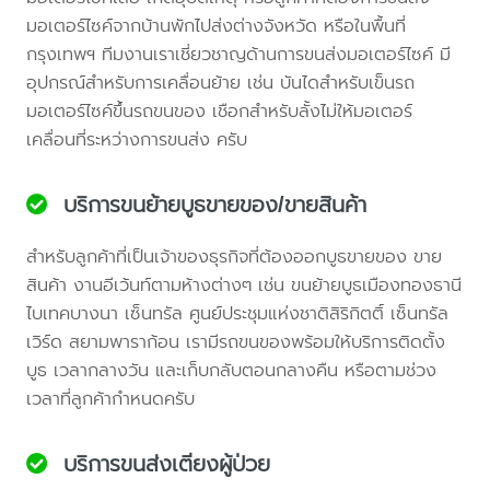
มอเตอร์ไซค์จากบ้านพักไปส่งต่างจังหวัด หรือในพื้นที่
กรุงเทพฯ ทีมงานเราเชี่ยวชาญด้านการขนส่งมอเตอร์ไซค์ มี
อุปกรณ์สำหรับการเคลื่อนย้าย เช่น บันไดสำหรับเข็นรถ
มอเตอร์ไซค์ขึ้นรถขนของ เชือกสำหรับลั้งไม่ให้มอเตอร์
เคลื่อนที่ระหว่างการขนส่ง ครับ
บริการขนย้ายบูธขายของ/ขายสินค้า
สำหรับลูกค้าที่เป็นเจ้าของธุรกิจที่ต้องออกบูธขายของ ขาย
สินค้า งานอีเว้นท์ตามห้างต่างๆ เช่น ขนย้ายบูธเมืองทองธานี
ไบเทคบางนา เซ็นทรัล ศูนย์ประชุมแห่งชาติสิริกิตติ์ เซ็นทรัล
เวิร์ด สยามพาราก้อน เรามีรถขนของพร้อมให้บริการติดตั้ง
บูธ เวลากลางวัน และเก็บกลับตอนกลางคืน หรือตามช่วง
เวลาที่ลูกค้ากำหนดครับ
บริการขนส่งเตียงผู้ป่วย