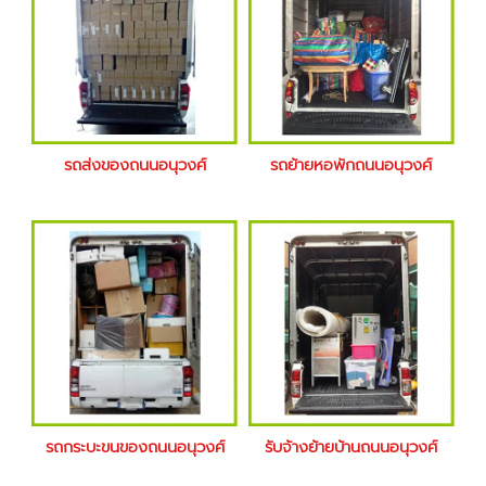
รถส่งของถนนอนุวงศ์
รถย้ายหอพักถนนอนุวงศ์
รถกระบะขนของถนนอนุวงศ์
รับจ้างย้ายบ้านถนนอนุวงศ์