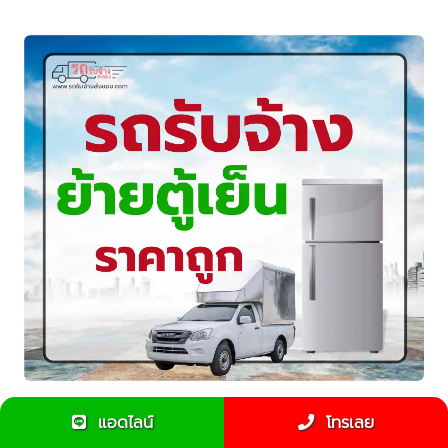
รถรับจ้างย้ายตู้เย็นราคาถูก บริการปลอดภัย พร้อมทีมงาน
แอดไลน์
โทรเลย
มืออาชีพ