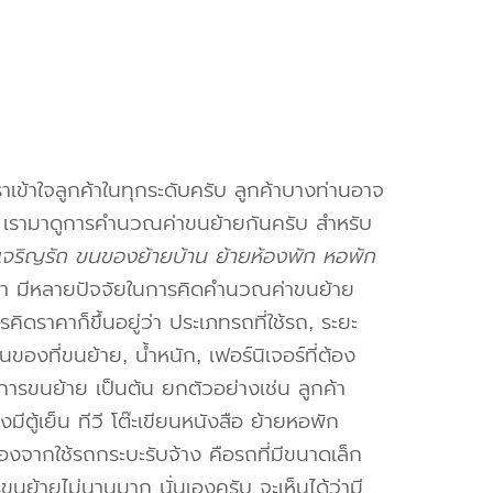
าเข้าใจลูกค้าในทุกระดับครับ ลูกค้าบางท่านอาจ
จ เรามาดูการคำนวณค่าขนย้ายกันครับ สำหรับ
เจริญรัถ ขนของย้ายบ้าน ย้ายห้องพัก หอพัก
า มีหลายปัจจัยในการคิดคำนวณค่าขนย้าย
คิดราคาก็ขึ้นอยู่ว่า ประเภทรถที่ใช้รถ, ระยะ
งที่ขนย้าย, น้ำหนัก, เฟอร์นิเจอร์ที่ต้อง
การขนย้าย เป็นต้น ยกตัวอย่างเช่น ลูกค้า
ตู้เย็น ทีวี โต๊ะเขียนหนังสือ ย้ายหอพัก
องจากใช้รถกระบะรับจ้าง คือรถที่มีขนาดเล็ก
รขนย้ายไม่นานมาก นั่นเองครับ จะเห็นได้ว่ามี