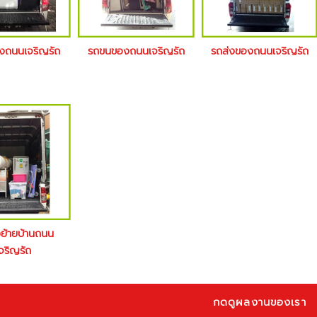
างถนนเจริญรัถ
รถขนของถนนเจริญรัถ
รถส่งของถนนเจริญรัถ
งย้ายบ้านถนน
จริญรัถ
กดดูผลงานของเรา