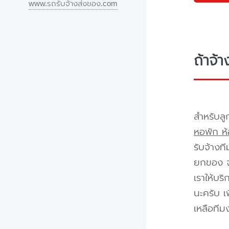
www.รถรับจ้างส่งของ.com
ถ้าจ้
สำหรับลู
หอพัก ห้
รับจ้างท
ยกของ จา
เราให้บร
นะครับ เ
เหลือทีม