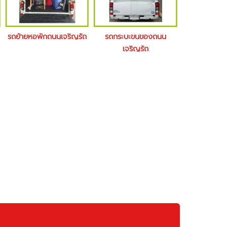
รถย้ายหอพักถนนเจริญรัถ
รถกระบะขนของถนน
เจริญรัถ