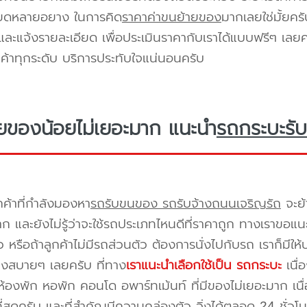
ียดหลายอยาง ในการคิด
ราคาค่าขนย้ายของ
มากเลยใช่มั้ยคร
ะแจ้งรายละเอียด เพื่อประเมินราคากับเราได้แบบฟรีๆ เลยคร
ูกค้าทุกระดับ บริการประทับใจแน่นอนครับ
ยของน้อยไม่เยอะมาก แนะนำ
รถกระบะรับ
กค้าที่กำลังมองหา
รถรับขนของ รถรับจ้างถนนเจริญรัถ
จะย้
าก และยังไม่รู้ว่าจะใช้รถประเภทไหนดีที่ราคาถูก ทางเราขอแ
 หรือถ้าลูกค้าไม่มีรถส่วนตัว ต้องการนั่งไปกับรถ เราก็มีใ
างสบายๆ เลยครับ ที่ทาง
เราแนะนำเลือกใช้เป็น รถกระบะ
เนื่
้องพัก หอพัก คอนโด อพาร์ทเม้นท์ ที่มีของไม่เยอะมาก เนื
ี่สุดครับ และที่สำคัญมีความคล่องตัว วิ่งได้ตลอด 24 ชั่วโมง 