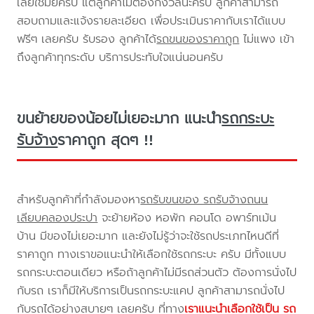
เลยใช่มั้ยครับ แต่ลูกค้าไม่ต้องกังวลนะครับ ลูกค้าสามารถ
สอบถามและแจ้งรายละเอียด เพื่อประเมินราคากับเราได้แบบ
ฟรีๆ เลยครับ รับรอง ลูกค้าได้
รถขนของราคาถูก
ไม่แพง เข้า
ถึงลูกค้าทุกระดับ บริการประทับใจแน่นอนครับ
ขนย้ายของน้อยไม่เยอะมาก แนะนำ
รถกระบะ
รับจ้าง
ราคาถูก สุดๆ !!
สำหรับลูกค้าที่กำลังมองหา
รถรับขนของ รถรับจ้างถนน
เลียบคลองประปา
จะย้ายห้อง หอพัก คอนโด อพาร์ทเม้น
บ้าน มีของไม่เยอะมาก และยังไม่รู้ว่าจะใช้รถประเภทไหนดีที่
ราคาถูก ทางเราขอแนะนำให้เลือกใช้รถกระบะ ครับ มีทั้งแบบ
รถกระบะตอนเดียว หรือถ้าลูกค้าไม่มีรถส่วนตัว ต้องการนั่งไป
กับรถ เราก็มีให้บริการเป็นรถกระบะแคป ลูกค้าสามารถนั่งไป
กับรถได้อย่างสบายๆ เลยครับ ที่ทาง
เราแนะนำเลือกใช้เป็น รถ