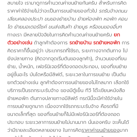
สบายใจ เรามาดูการคำนวณค่าขนย้ายกันครับ สำหรับการคิด
ราคาค่าใช้จ่ายไม่ว่าจะเป็นการขนย้ายของทั่วไป
รถรับจ้างถนน
เลียบคลองประปา ขนของย้ายบ้าน ย้ายห้องพัก หอพัก คอน
โด ย้ายมอเตอร์ไซค์ ขนส่งสินค้า ย้ายบูธ หรือขนของอื่นๆ
ทางเรา มีหลายปัจจัยในการคิดคำนวณค่าขนย้ายครับ
ยก
ตัวอย่างเช่น
ถ้าลูกค้าต้องการ
รถย้ายบ้าน
รถย้ายหอพัก
การ
คิดราคาก็ขึ้นอยู่ว่า ประเภทรถที่ใช้รถ, ระยะทางจากต้นทาง ไป
ยังปลายทาง (คิดจากจุดเริ่มต้นของลูกค้า), จำนวนของที่ขน
ย้าย, น้ำหนัก, เฟอร์นิเจอร์ที่ต้องถอดประกอบ, ของที่ขนย้าย
อยู่ชั้นอะไร บันไดหรือมีลิฟต์, ระยะเวลาในการขนย้าย เป็นต้น
ยกตัวอย่างเช่น ลูกค้าต้องการขนย้ายของไม่ไกลมาก เลือกใช้
บริการเป็นรถกระบะรับจ้าง ของมีตู้เย็น ทีวี โต๊ะเขียนหนังสือ
ย้ายหอพัก ต้นทางปลายทางมีลิฟต์ กรณีนี้จะมีค่าใช้จ่ายใน
การขนย้ายถูกมาก เนื่องจากใช้รถกระบะรับจ้าง คือรถที่มี
ขนาดเล็กที่สุด ของที่ขนย้ายก็ไม่มีเฟอร์นิเจอร์ที่ต้องถอด
ประกอบ ระยะเวลาการขนย้ายไม่นานมาก นั่นเองครับ จะเห็นได้
ว่ามีรายละเอียดหลายอยาง ในการคิด
ราคาค่าขนย้ายของ
มาก