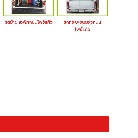
รถย้ายหอพักถนนโพธิ์แก้ว
รถกระบะขนของถนน
โพธิ์แก้ว