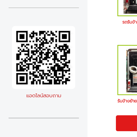
รถรับจ้
แอดไลน์สอบถาม
รับจ้างย้า