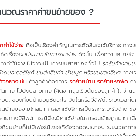
ำนวณราคาค่าขนย้ายของ ?
าค่าใช้จ่าย
ถือเป็นเรื่องสำคัญในการตัดสินใจใช้บริการ ทางเร
กัดเรื่อง
งบประมาณในการขนย้าย
ดังนั้น เพื่อความสบายใ
คาค่าใช้จ่ายไม่ว่าจะเป็นการขนย้ายของทั่วไป
รถรับจ้างถนนโ
ายมอเตอร์ไซค์ ขนส่งสินค้า ย้ายบูธ หรือขนของอื่นๆ
ทางเร
ัวอย่างเช่น
ถ้าลูกค้าต้องการ
รถย้ายบ้าน
รถย้ายหอพัก
การ
นทาง ไปยังปลายทาง (คิดจากจุดเริ่มต้นของลูกค้า), จำนวนขอ
บ, ของที่ขนย้ายอยู่ชั้นอะไร บันไดหรือมีลิฟต์, ระยะเวลาใน
นย้ายของไม่ไกลมาก เลือกใช้บริการเป็นรถกระบะรับจ้าง ของมี
ายทางมีลิฟต์ กรณีนี้จะมีค่าใช้จ่ายในการขนย้ายถูกมาก เนื่
องที่ขนย้ายก็ไม่มีเฟอร์นิเจอร์ที่ต้องถอดประกอบ ระยะเวลากา