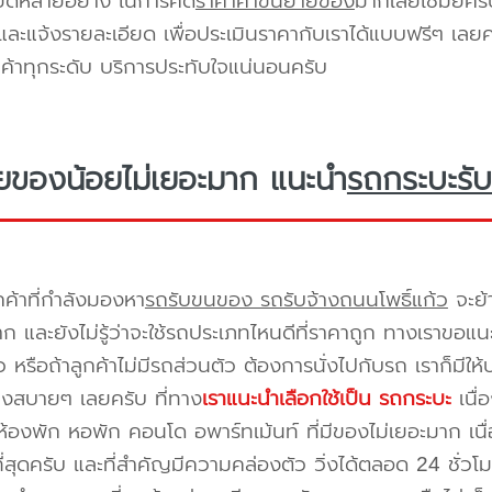
ียดหลายอยาง ในการคิด
ราคาค่าขนย้ายของ
มากเลยใช่มั้ยคร
ะแจ้งรายละเอียด เพื่อประเมินราคากับเราได้แบบฟรีๆ เลยคร
ูกค้าทุกระดับ บริการประทับใจแน่นอนครับ
ยของน้อยไม่เยอะมาก แนะนำ
รถกระบะรับ
กค้าที่กำลังมองหา
รถรับขนของ รถรับจ้างถนนโพธิ์แก้ว
จะย้
าก และยังไม่รู้ว่าจะใช้รถประเภทไหนดีที่ราคาถูก ทางเราขอแ
 หรือถ้าลูกค้าไม่มีรถส่วนตัว ต้องการนั่งไปกับรถ เราก็มีใ
างสบายๆ เลยครับ ที่ทาง
เราแนะนำเลือกใช้เป็น รถกระบะ
เนื่
้องพัก หอพัก คอนโด อพาร์ทเม้นท์ ที่มีของไม่เยอะมาก เนื
ี่สุดครับ และที่สำคัญมีความคล่องตัว วิ่งได้ตลอด 24 ชั่วโมง 