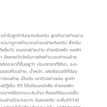
าเข้าใจลูกค้าในทุกระดับครับ ลูกค้าบางท่านอาจ
จ เรามาดูการคำนวณค่าขนย้ายกันครับ สำหรับ
พธิ์แก้ว ขนของย้ายบ้าน ย้ายห้องพัก หอพัก
า มีหลายปัจจัยในการคิดคำนวณค่าขนย้าย
คิดราคาก็ขึ้นอยู่ว่า ประเภทรถที่ใช้รถ, ระยะ
งที่ขนย้าย, น้ำหนัก, เฟอร์นิเจอร์ที่ต้อง
การขนย้าย เป็นต้น ยกตัวอย่างเช่น ลูกค้า
ตู้เย็น ทีวี โต๊ะเขียนหนังสือ ย้ายหอพัก
องจากใช้รถกระบะรับจ้าง คือรถที่มีขนาดเล็ก
รขนย้ายไม่นานมาก นั่นเองครับ จะเห็นได้ว่ามี