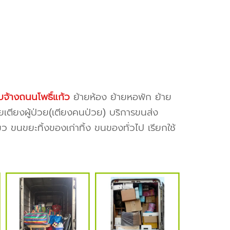
บจ้างถนนโพธิ์แก้ว
ย้ายห้อง ย้ายหอพัก ย้าย
ยเตียงผู้ป่วย(เตียงคนป่วย) บริการขนส่ง
ว ขนขยะทิ้งของเก่าทิ้ง ขนของทั่วไป เรียกใช้