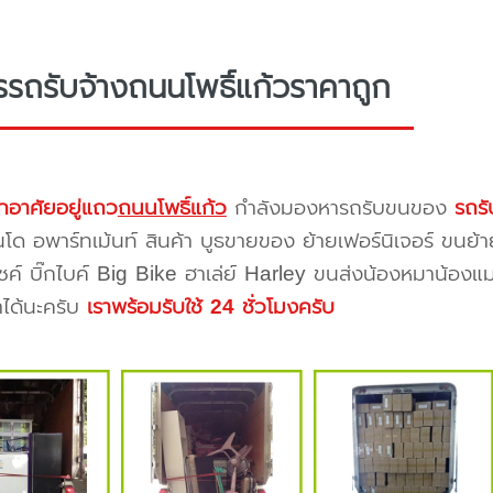
รรถรับจ้างถนนโพธิ์แก้วราคาถูก
กอาศัยอยู่แถว
ถนนโพธิ์แก้ว
กำลังมองหารถรับขนของ
รถรั
โด อพาร์ทเม้นท์ สินค้า บูธขายของ ย้ายเฟอร์นิเจอร์ ขนย้า
ซค์ บิ๊กไบค์ Big Bike ฮาเล่ย์ Harley ขนส่งน้องหมาน้องแม
าได้นะครับ
เราพร้อมรับใช้ 24 ชั่วโมงครับ