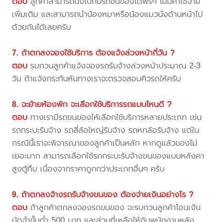
ตอบ
ลูกค้าสามารถนั่งไปกับรถขนของได้ฟรีๆ ไม่มีค่าใช้จ่าย
เพิ่มเติม และสามารถนำน้องหมาหรือน้องแมวนั่งด้านหน้าไป
ด้วยกันได้เลยครับ
7. ถ้าตกลงจองใช้บริการ ต้องแจ้งล่วงหน้ากี่วัน ?
ตอบ
รบกวนลูกค้าแจ้งจองรถรับจ้างล่วงหน้าประมาณ 2-3
วัน ถ้าแจ้งกระทันหันทางเราจะตรวจสอบคิวรถให้ครับ
8. จะย้ายห้องพัก จะเลือกใช้บริการรถแบบไหนดี ?
ตอบ
ทางเรามีรถขนของให้เลือกใช้บริการหลายประเภท เช่น
รถกระบะรับจ้าง รถสี่ล้อใหญ่รับจ้าง รถหกล้อรับจ้าง แต่ใน
กรณีนี้เราจะพิจารณาของลูกค้าเป็นหลัก หากดูแล้วของไม่
เยอะมาก สามารถเลือกใช้รถกระบะรับจ้างขนของแบบหลังคา
สูงตู้ทึบ เนื่องจากราคาถูกกว่าประเภทอื่นๆ ครับ
9. ถ้าตกลงจ้างรถรับจ้างขนของ ต้องจ่ายเงินอย่างไร ?
ตอบ
ถ้าลูกค้าตกลงจองรถขนของ จะรบกวนลูกค้าโอนเงิน
มัดจำขั้นต่ำ 500 บาท และส่วนที่เหลือให้กับพนักงานหลัง