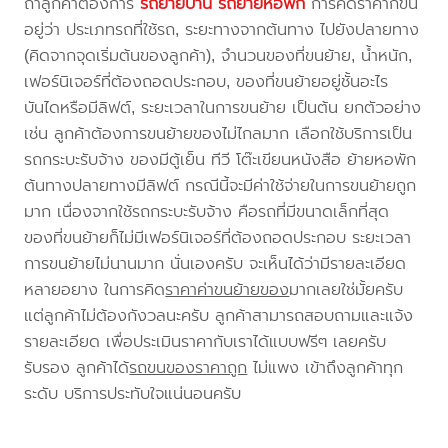
ถ้าลูกค้าต้องการ
รถย้ายบ้าน
รถย้ายหอพัก
การคิดราคาก็ขึ้น
อยู่ว่า ประเภทรถที่ใช้รถ, ระยะทางจากต้นทาง ไปยังปลายทาง
(คิดจากจุดเริ่มต้นของลูกค้า), จำนวนของที่ขนย้าย, น้ำหนัก,
เฟอร์นิเจอร์ที่ต้องถอดประกอบ, ของที่ขนย้ายอยู่ชั้นอะไร
บันไดหรือมีลิฟต์, ระยะเวลาในการขนย้าย เป็นต้น ยกตัวอย่าง
เช่น ลูกค้าต้องการขนย้ายของไม่ไกลมาก เลือกใช้บริการเป็น
รถกระบะรับจ้าง ของมีตู้เย็น ทีวี โต๊ะเขียนหนังสือ ย้ายหอพัก
ต้นทางปลายทางมีลิฟต์ กรณีนี้จะมีค่าใช้จ่ายในการขนย้ายถูก
มาก เนื่องจากใช้รถกระบะรับจ้าง คือรถที่มีขนาดเล็กที่สุด
ของที่ขนย้ายก็ไม่มีเฟอร์นิเจอร์ที่ต้องถอดประกอบ ระยะเวลา
การขนย้ายไม่นานมาก นั่นเองครับ จะเห็นได้ว่ามีรายละเอียด
หลายอยาง ในการคิด
ราคาค่าขนย้ายของ
มากเลยใช่มั้ยครับ
แต่ลูกค้าไม่ต้องกังวลนะครับ ลูกค้าสามารถสอบถามและแจ้ง
รายละเอียด เพื่อประเมินราคากับเราได้แบบฟรีๆ เลยครับ
รับรอง ลูกค้าได้
รถขนของราคาถูก
ไม่แพง เข้าถึงลูกค้าทุก
ระดับ บริการประทับใจแน่นอนครับ