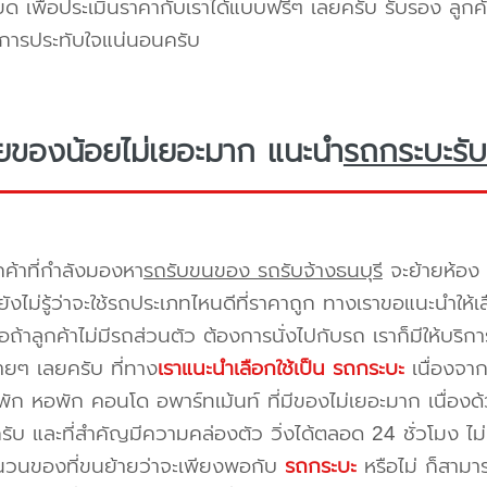
ยด เพื่อประเมินราคากับเราได้แบบฟรีๆ เลยครับ รับรอง ลูกค้
ิการประทับใจแน่นอนครับ
ยของน้อยไม่เยอะมาก แนะนำ
รถกระบะรับ
กค้าที่กำลังมองหา
รถรับขนของ รถรับจ้างธนบุรี
จะย้ายห้อง 
ังไม่รู้ว่าจะใช้รถประเภทไหนดีที่ราคาถูก ทางเราขอแนะนำให
ือถ้าลูกค้าไม่มีรถส่วนตัว ต้องการนั่งไปกับรถ เราก็มีให้บร
ยๆ เลยครับ ที่ทาง
เราแนะนำเลือกใช้เป็น รถกระบะ
เนื่องจาก
พัก หอพัก คอนโด อพาร์ทเม้นท์ ที่มีของไม่เยอะมาก เนื่อง
ครับ และที่สำคัญมีความคล่องตัว วิ่งได้ตลอด 24 ชั่วโมง ไม่ม
ำนวนของที่ขนย้ายว่าจะเพียงพอกับ
รถกระบะ
หรือไม่ ก็สาม