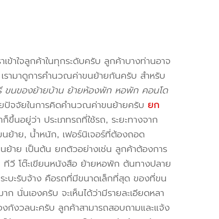
าเข้าใจลูกค้าในทุกระดับครับ ลูกค้าบางท่านอาจ
จ เรามาดูการคำนวณค่าขนย้ายกันครับ สำหรับ
รี ขนของย้ายบ้าน ย้ายห้องพัก หอพัก คอนโด
ยปัจจัยในการคิดคำนวณค่าขนย้ายครับ
ยก
็ขึ้นอยู่ว่า ประเภทรถที่ใช้รถ, ระยะทางจาก
ย้าย, น้ำหนัก, เฟอร์นิเจอร์ที่ต้องถอด
ขนย้าย เป็นต้น ยกตัวอย่างเช่น ลูกค้าต้องการ
น ทีวี โต๊ะเขียนหนังสือ ย้ายหอพัก ต้นทางปลาย
ะบะรับจ้าง คือรถที่มีขนาดเล็กที่สุด ของที่ขน
าก นั่นเองครับ จะเห็นได้ว่ามีรายละเอียดหลา
่ต้องกังวลนะครับ ลูกค้าสามารถสอบถามและแจ้ง