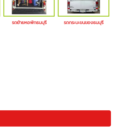
รถย้ายหอพักธนบุรี
รถกระบะขนของธนบุรี