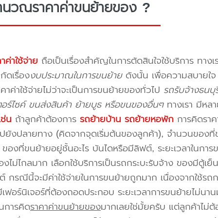
ำนวณราคาค่าขนย้ายของ ?
าค่าใช้จ่าย
ถือเป็นเรื่องสำคัญในการตัดสินใจใช้บริการ ทางเร
กัดเรื่อง
งบประมาณในการขนย้าย
ดังนั้น เพื่อความสบายใ
คาค่าใช้จ่ายไม่ว่าจะเป็นการขนย้ายของทั่วไป
รถรับจ้างธนบุ
อร์ไซค์ ขนส่งสินค้า ย้ายบูธ หรือขนของอื่นๆ
ทางเรา มีหลา
เช่น
ถ้าลูกค้าต้องการ
รถย้ายบ้าน
รถย้ายหอพัก
การคิดราคาก
ปยังปลายทาง (คิดจากจุดเริ่มต้นของลูกค้า), จำนวนของที่ขน
ของที่ขนย้ายอยู่ชั้นอะไร บันไดหรือมีลิฟต์, ระยะเวลาในการ
งไม่ไกลมาก เลือกใช้บริการเป็นรถกระบะรับจ้าง ของมีตู้เย็
ต์ กรณีนี้จะมีค่าใช้จ่ายในการขนย้ายถูกมาก เนื่องจากใช้รถกร
่มีเฟอร์นิเจอร์ที่ต้องถอดประกอบ ระยะเวลาการขนย้ายไม่นานม
นการคิด
ราคาค่าขนย้ายของ
มากเลยใช่มั้ยครับ แต่ลูกค้าไม