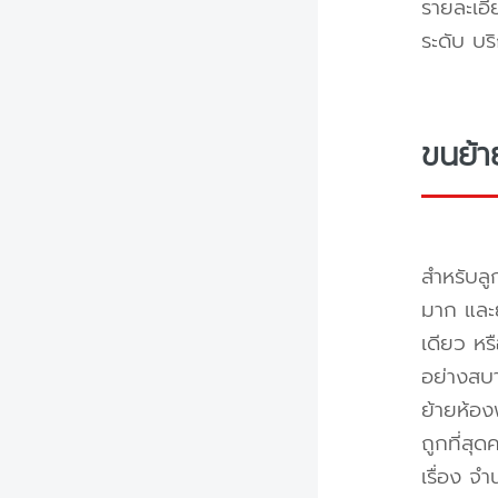
รายละเอี
ระดับ บร
ขนย้า
สำหรับลู
มาก และย
เดียว หร
อย่างสบา
ย้ายห้อง
ถูกที่สุด
เรื่อง จ