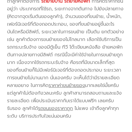
ถ้าลูกค้าต้องการ
รถย้ายบ้าน
รถย้ายหอพัก
การคิดราคาก็ขึ้น
อยู่ว่า ประเภทรถที่ใช้รถ, ระยะทางจากต้นทาง ไปยังปลายทาง
(คิดจากจุดเริ่มต้นของลูกค้า), จำนวนของที่ขนย้าย, น้ำหนัก,
เฟอร์นิเจอร์ที่ต้องถอดประกอบ, ของที่ขนย้ายอยู่ชั้นอะไร
บันไดหรือมีลิฟต์, ระยะเวลาในการขนย้าย เป็นต้น ยกตัวอย่าง
เช่น ลูกค้าต้องการขนย้ายของไม่ไกลมาก เลือกใช้บริการเป็น
รถกระบะรับจ้าง ของมีตู้เย็น ทีวี โต๊ะเขียนหนังสือ ย้ายหอพัก
ต้นทางปลายทางมีลิฟต์ กรณีนี้จะมีค่าใช้จ่ายในการขนย้ายถูก
มาก เนื่องจากใช้รถกระบะรับจ้าง คือรถที่มีขนาดเล็กที่สุด
ของที่ขนย้ายก็ไม่มีเฟอร์นิเจอร์ที่ต้องถอดประกอบ ระยะเวลา
การขนย้ายไม่นานมาก นั่นเองครับ จะเห็นได้ว่ามีรายละเอียด
หลายอยาง ในการคิด
ราคาค่าขนย้ายของ
มากเลยใช่มั้ยครับ
แต่ลูกค้าไม่ต้องกังวลนะครับ ลูกค้าสามารถสอบถามและแจ้ง
รายละเอียด เพื่อประเมินราคากับเราได้แบบฟรีๆ เลยครับ
รับรอง ลูกค้าได้
รถขนของราคาถูก
ไม่แพง เข้าถึงลูกค้าทุก
ระดับ บริการประทับใจแน่นอนครับ