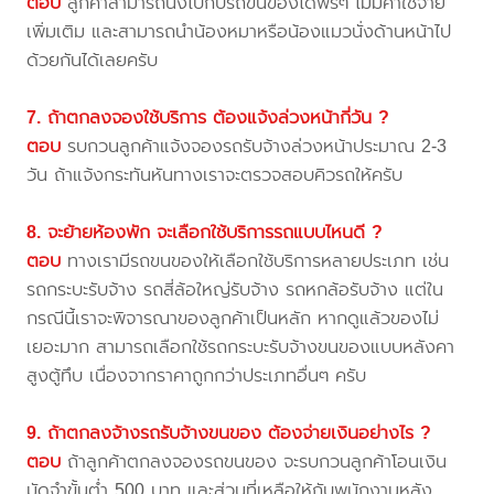
ตอบ
ลูกค้าสามารถนั่งไปกับรถขนของได้ฟรีๆ ไม่มีค่าใช้จ่าย
เพิ่มเติม และสามารถนำน้องหมาหรือน้องแมวนั่งด้านหน้าไป
ด้วยกันได้เลยครับ
7. ถ้าตกลงจองใช้บริการ ต้องแจ้งล่วงหน้ากี่วัน ?
ตอบ
รบกวนลูกค้าแจ้งจองรถรับจ้างล่วงหน้าประมาณ 2-3
วัน ถ้าแจ้งกระทันหันทางเราจะตรวจสอบคิวรถให้ครับ
8. จะย้ายห้องพัก จะเลือกใช้บริการรถแบบไหนดี ?
ตอบ
ทางเรามีรถขนของให้เลือกใช้บริการหลายประเภท เช่น
รถกระบะรับจ้าง รถสี่ล้อใหญ่รับจ้าง รถหกล้อรับจ้าง แต่ใน
กรณีนี้เราจะพิจารณาของลูกค้าเป็นหลัก หากดูแล้วของไม่
เยอะมาก สามารถเลือกใช้รถกระบะรับจ้างขนของแบบหลังคา
สูงตู้ทึบ เนื่องจากราคาถูกกว่าประเภทอื่นๆ ครับ
9. ถ้าตกลงจ้างรถรับจ้างขนของ ต้องจ่ายเงินอย่างไร ?
ตอบ
ถ้าลูกค้าตกลงจองรถขนของ จะรบกวนลูกค้าโอนเงิน
มัดจำขั้นต่ำ 500 บาท และส่วนที่เหลือให้กับพนักงานหลัง