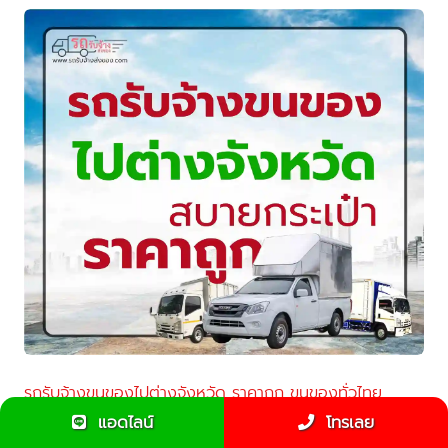
รถรับจ้างขนของไปต่างจังหวัด ราคาถูก ขนของทั่วไทย
สะดวก ปลอดภัย
แอดไลน์
โทรเลย