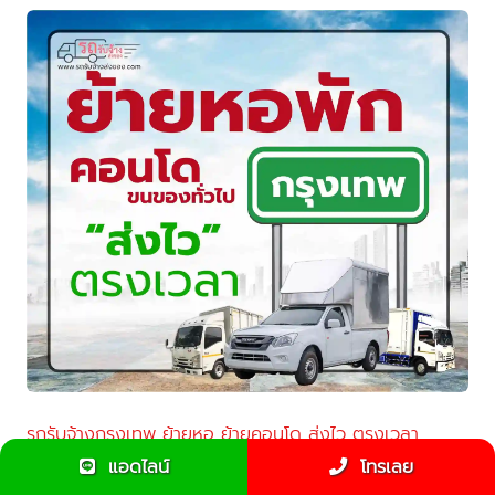
รถรับจ้างกรุงเทพ ย้ายหอ ย้ายคอนโด ส่งไว ตรงเวลา
แอดไลน์
โทรเลย