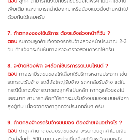
ตอบ
ลูกค้าสามารถนั่งไปกับรถขนของได้ฟรีๆ ไม่มีค่าใช้จ่าย
เพิ่มเติม และสามารถนำน้องหมาหรือน้องแมวนั่งด้านหน้าไป
ด้วยกันได้เลยครับ
7. ถ้าตกลงจองใช้บริการ ต้องแจ้งล่วงหน้ากี่วัน ?
ตอบ
รบกวนลูกค้าแจ้งจองรถรับจ้างล่วงหน้าประมาณ 2-3
วัน ถ้าแจ้งกระทันหันทางเราจะตรวจสอบคิวรถให้ครับ
8. จะย้ายห้องพัก จะเลือกใช้บริการรถแบบไหนดี ?
ตอบ
ทางเรามีรถขนของให้เลือกใช้บริการหลายประเภท เช่น
รถกระบะรับจ้าง รถสี่ล้อใหญ่รับจ้าง รถหกล้อรับจ้าง แต่ใน
กรณีนี้เราจะพิจารณาของลูกค้าเป็นหลัก หากดูแล้วของไม่
เยอะมาก สามารถเลือกใช้รถกระบะรับจ้างขนของแบบหลังคา
สูงตู้ทึบ เนื่องจากราคาถูกกว่าประเภทอื่นๆ ครับ
9. ถ้าตกลงจ้างรถรับจ้างขนของ ต้องจ่ายเงินอย่างไร ?
ตอบ
ถ้าลูกค้าตกลงจองรถขนของ จะรบกวนลูกค้าโอนเงิน
มัดจำขั้นต่ำ 500 บาท และส่วนที่เหลือให้กับพนักงานหลัง