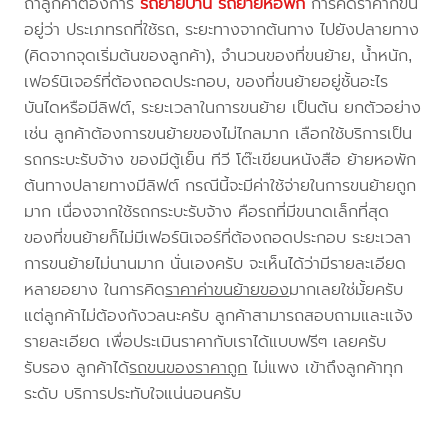
ถ้าลูกค้าต้องการ
รถย้ายบ้าน
รถย้ายหอพัก
การคิดราคาก็ขึ้น
อยู่ว่า ประเภทรถที่ใช้รถ, ระยะทางจากต้นทาง ไปยังปลายทาง
(คิดจากจุดเริ่มต้นของลูกค้า), จำนวนของที่ขนย้าย, น้ำหนัก,
เฟอร์นิเจอร์ที่ต้องถอดประกอบ, ของที่ขนย้ายอยู่ชั้นอะไร
บันไดหรือมีลิฟต์, ระยะเวลาในการขนย้าย เป็นต้น ยกตัวอย่าง
เช่น ลูกค้าต้องการขนย้ายของไม่ไกลมาก เลือกใช้บริการเป็น
รถกระบะรับจ้าง ของมีตู้เย็น ทีวี โต๊ะเขียนหนังสือ ย้ายหอพัก
ต้นทางปลายทางมีลิฟต์ กรณีนี้จะมีค่าใช้จ่ายในการขนย้ายถูก
มาก เนื่องจากใช้รถกระบะรับจ้าง คือรถที่มีขนาดเล็กที่สุด
ของที่ขนย้ายก็ไม่มีเฟอร์นิเจอร์ที่ต้องถอดประกอบ ระยะเวลา
การขนย้ายไม่นานมาก นั่นเองครับ จะเห็นได้ว่ามีรายละเอียด
หลายอยาง ในการคิด
ราคาค่าขนย้ายของ
มากเลยใช่มั้ยครับ
แต่ลูกค้าไม่ต้องกังวลนะครับ ลูกค้าสามารถสอบถามและแจ้ง
รายละเอียด เพื่อประเมินราคากับเราได้แบบฟรีๆ เลยครับ
รับรอง ลูกค้าได้
รถขนของราคาถูก
ไม่แพง เข้าถึงลูกค้าทุก
ระดับ บริการประทับใจแน่นอนครับ