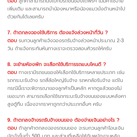
ตอบ
ลูกค้าสามารถนั่งไปกับรถขนของได้ฟรีๆ ไม่มีค่าใช้จ่าย
เพิ่มเติม และสามารถนำน้องหมาหรือน้องแมวนั่งด้านหน้าไป
ด้วยกันได้เลยครับ
7. ถ้าตกลงจองใช้บริการ ต้องแจ้งล่วงหน้ากี่วัน ?
ตอบ
รบกวนลูกค้าแจ้งจองรถรับจ้างล่วงหน้าประมาณ 2-3
วัน ถ้าแจ้งกระทันหันทางเราจะตรวจสอบคิวรถให้ครับ
8. จะย้ายห้องพัก จะเลือกใช้บริการรถแบบไหนดี ?
ตอบ
ทางเรามีรถขนของให้เลือกใช้บริการหลายประเภท เช่น
รถกระบะรับจ้าง รถสี่ล้อใหญ่รับจ้าง รถหกล้อรับจ้าง แต่ใน
กรณีนี้เราจะพิจารณาของลูกค้าเป็นหลัก หากดูแล้วของไม่
เยอะมาก สามารถเลือกใช้รถกระบะรับจ้างขนของแบบหลังคา
สูงตู้ทึบ เนื่องจากราคาถูกกว่าประเภทอื่นๆ ครับ
9. ถ้าตกลงจ้างรถรับจ้างขนของ ต้องจ่ายเงินอย่างไร ?
ตอบ
ถ้าลูกค้าตกลงจองรถขนของ จะรบกวนลูกค้าโอนเงิน
มัดจำขั้นต่ำ 500 บาท และส่วนที่เหลือให้กับพนักงานหลัง