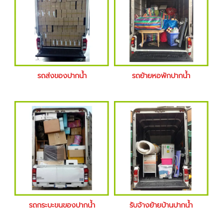
รถส่งของปากน้ำ
รถย้ายหอพักปากน้ำ
รถกระบะขนของปากน้ำ
รับจ้างย้ายบ้านปากน้ำ