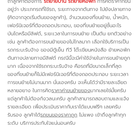
ถ้าลูกค้าต้องการ
รถย้ายบ้าน
รถย้ายหอพัก
การคิดราคาก็ขึ้น
อยู่ว่า ประเภทรถที่ใช้รถ, ระยะทางจากต้นทาง ไปยังปลายทาง
(คิดจากจุดเริ่มต้นของลูกค้า), จำนวนของที่ขนย้าย, น้ำหนัก,
เฟอร์นิเจอร์ที่ต้องถอดประกอบ, ของที่ขนย้ายอยู่ชั้นอะไร
บันไดหรือมีลิฟต์, ระยะเวลาในการขนย้าย เป็นต้น ยกตัวอย่าง
เช่น ลูกค้าต้องการขนย้ายของไม่ไกลมาก เลือกใช้บริการเป็น
รถกระบะรับจ้าง ของมีตู้เย็น ทีวี โต๊ะเขียนหนังสือ ย้ายหอพัก
ต้นทางปลายทางมีลิฟต์ กรณีนี้จะมีค่าใช้จ่ายในการขนย้ายถูก
มาก เนื่องจากใช้รถกระบะรับจ้าง คือรถที่มีขนาดเล็กที่สุด
ของที่ขนย้ายก็ไม่มีเฟอร์นิเจอร์ที่ต้องถอดประกอบ ระยะเวลา
การขนย้ายไม่นานมาก นั่นเองครับ จะเห็นได้ว่ามีรายละเอียด
หลายอยาง ในการคิด
ราคาค่าขนย้ายของ
มากเลยใช่มั้ยครับ
แต่ลูกค้าไม่ต้องกังวลนะครับ ลูกค้าสามารถสอบถามและแจ้ง
รายละเอียด เพื่อประเมินราคากับเราได้แบบฟรีๆ เลยครับ
รับรอง ลูกค้าได้
รถขนของราคาถูก
ไม่แพง เข้าถึงลูกค้าทุก
ระดับ บริการประทับใจแน่นอนครับ