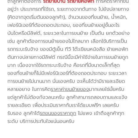
ถ้าลูกค้าต้องการ
รถย้ายบ้าน
รถย้ายหอพัก
การคิดราคาก็ขึ้น
อยู่ว่า ประเภทรถที่ใช้รถ, ระยะทางจากต้นทาง ไปยังปลายทาง
(คิดจากจุดเริ่มต้นของลูกค้า), จำนวนของที่ขนย้าย, น้ำหนัก,
เฟอร์นิเจอร์ที่ต้องถอดประกอบ, ของที่ขนย้ายอยู่ชั้นอะไร
บันไดหรือมีลิฟต์, ระยะเวลาในการขนย้าย เป็นต้น ยกตัวอย่าง
เช่น ลูกค้าต้องการขนย้ายของไม่ไกลมาก เลือกใช้บริการเป็น
รถกระบะรับจ้าง ของมีตู้เย็น ทีวี โต๊ะเขียนหนังสือ ย้ายหอพัก
ต้นทางปลายทางมีลิฟต์ กรณีนี้จะมีค่าใช้จ่ายในการขนย้ายถูก
มาก เนื่องจากใช้รถกระบะรับจ้าง คือรถที่มีขนาดเล็กที่สุด
ของที่ขนย้ายก็ไม่มีเฟอร์นิเจอร์ที่ต้องถอดประกอบ ระยะเวลา
การขนย้ายไม่นานมาก นั่นเองครับ จะเห็นได้ว่ามีรายละเอียด
หลายอยาง ในการคิด
ราคาค่าขนย้ายของ
มากเลยใช่มั้ยครับ
แต่ลูกค้าไม่ต้องกังวลนะครับ ลูกค้าสามารถสอบถามและแจ้ง
รายละเอียด เพื่อประเมินราคากับเราได้แบบฟรีๆ เลยครับ
รับรอง ลูกค้าได้
รถขนของราคาถูก
ไม่แพง เข้าถึงลูกค้าทุก
ระดับ บริการประทับใจแน่นอนครับ