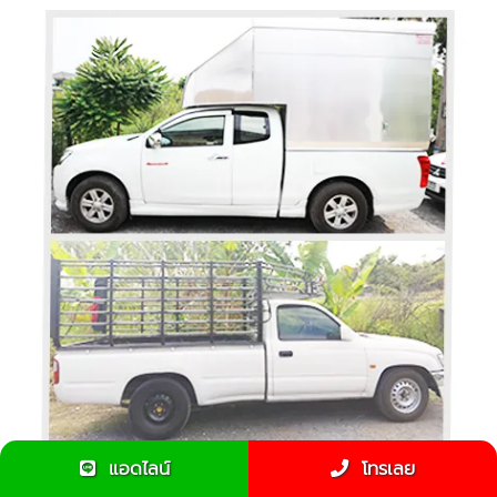
แอดไลน์
โทรเลย
รถกระบะคอกรับจ้างดีกว่ารถตู้ทึบยังไง