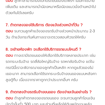
ตอบ
ลูกค้าสามารถนั่งไปกับรถขนของได้ฟรีๆ ไม่มีค่าใช้จ่าย
เพิ่มเติม และสามารถนำน้องหมาหรือน้องแมวนั่งด้านหน้าไป
ด้วยกันได้เลยครับ
7. ถ้าตกลงจองใช้บริการ ต้องแจ้งล่วงหน้ากี่วัน ?
ตอบ
รบกวนลูกค้าแจ้งจองรถรับจ้างล่วงหน้าประมาณ 2-3
วัน ถ้าแจ้งกระทันหันทางเราจะตรวจสอบคิวรถให้ครับ
8. จะย้ายห้องพัก จะเลือกใช้บริการรถแบบไหนดี ?
ตอบ
ทางเรามีรถขนของให้เลือกใช้บริการหลายประเภท เช่น
รถกระบะรับจ้าง รถสี่ล้อใหญ่รับจ้าง รถหกล้อรับจ้าง แต่ใน
กรณีนี้เราจะพิจารณาของลูกค้าเป็นหลัก หากดูแล้วของไม่
เยอะมาก สามารถเลือกใช้รถกระบะรับจ้างขนของแบบหลังคา
สูงตู้ทึบ เนื่องจากราคาถูกกว่าประเภทอื่นๆ ครับ
9. ถ้าตกลงจ้างรถรับจ้างขนของ ต้องจ่ายเงินอย่างไร ?
ตอบ
ถ้าลูกค้าตกลงจองรถขนของ จะรบกวนลูกค้าโอนเงิน
มัดจำขั้นต่ำ 500 บาท และส่วนที่เหลือให้กับพนักงานหลัง