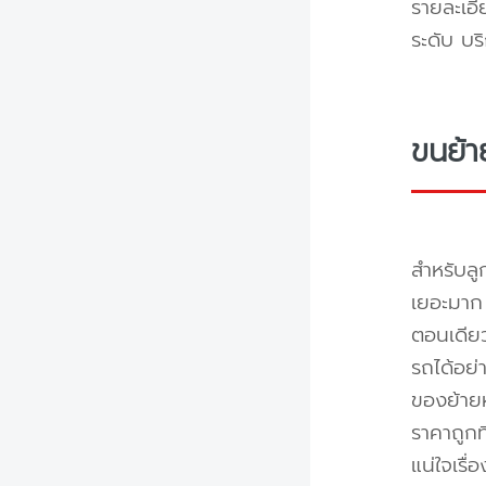
รายละเอี
ระดับ บร
ขนย้า
สำหรับลู
เยอะมาก 
ตอนเดียว
รถได้อย่
ของย้ายห
ราคาถูกท
แน่ใจเรื