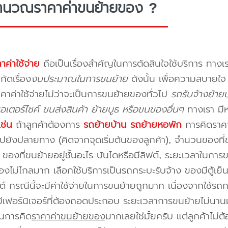
ำนวณราคาค่าขนย้ายของ ?
าค่าใช้จ่าย
ถือเป็นเรื่องสำคัญในการตัดสินใจใช้บริการ ทางเร
กัดเรื่อง
งบประมาณในการขนย้าย
ดังนั้น เพื่อความสบายใ
คาค่าใช้จ่ายไม่ว่าจะเป็นการขนย้ายของทั่วไป
รถรับจ้างย้า
อเตอร์ไซค์ ขนส่งสินค้า ย้ายบูธ หรือขนของอื่นๆ
ทางเรา มี
เช่น
ถ้าลูกค้าต้องการ
รถย้ายบ้าน
รถย้ายหอพัก
การคิดราคาก
ปยังปลายทาง (คิดจากจุดเริ่มต้นของลูกค้า), จำนวนของที่ขน
ของที่ขนย้ายอยู่ชั้นอะไร บันไดหรือมีลิฟต์, ระยะเวลาในการ
งไม่ไกลมาก เลือกใช้บริการเป็นรถกระบะรับจ้าง ของมีตู้เย็
ต์ กรณีนี้จะมีค่าใช้จ่ายในการขนย้ายถูกมาก เนื่องจากใช้รถกร
่มีเฟอร์นิเจอร์ที่ต้องถอดประกอบ ระยะเวลาการขนย้ายไม่นานม
นการคิด
ราคาค่าขนย้ายของ
มากเลยใช่มั้ยครับ แต่ลูกค้าไม