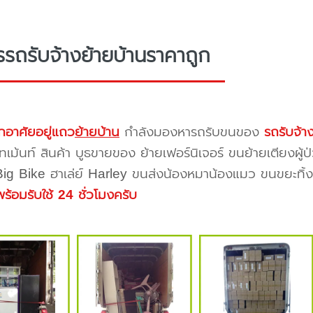
รรถรับจ้างย้ายบ้านราคาถูก
กอาศัยอยู่แถว
ย้ายบ้าน
กำลังมองหารถรับขนของ
รถรับจ้า
ทเม้นท์ สินค้า บูธขายของ ย้ายเฟอร์นิเจอร์ ขนย้ายเตียงผู้
 Big Bike ฮาเล่ย์ Harley ขนส่งน้องหมาน้องแมว ขนขยะทิ้งขอ
พร้อมรับใช้ 24 ชั่วโมงครับ