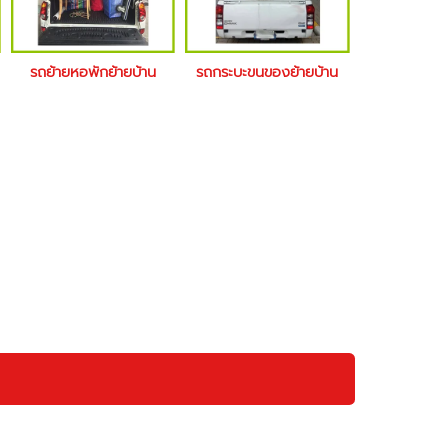
รถย้ายหอพักย้ายบ้าน
รถกระบะขนของย้ายบ้าน