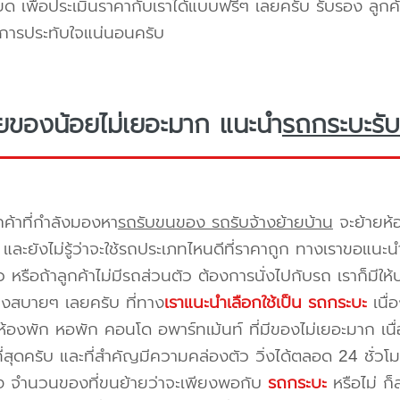
ยด เพื่อประเมินราคากับเราได้แบบฟรีๆ เลยครับ รับรอง ลูกค้
ิการประทับใจแน่นอนครับ
ยของน้อยไม่เยอะมาก แนะนำ
รถกระบะรับ
กค้าที่กำลังมองหา
รถรับขนของ รถรับจ้างย้ายบ้าน
จะย้ายห้
และยังไม่รู้ว่าจะใช้รถประเภทไหนดีที่ราคาถูก ทางเราขอแนะน
 หรือถ้าลูกค้าไม่มีรถส่วนตัว ต้องการนั่งไปกับรถ เราก็มีใ
างสบายๆ เลยครับ ที่ทาง
เราแนะนำเลือกใช้เป็น รถกระบะ
เนื่
้องพัก หอพัก คอนโด อพาร์ทเม้นท์ ที่มีของไม่เยอะมาก เนื
ี่สุดครับ และที่สำคัญมีความคล่องตัว วิ่งได้ตลอด 24 ชั่วโมง 
่อง จำนวนของที่ขนย้ายว่าจะเพียงพอกับ
รถกระบะ
หรือไม่ ก