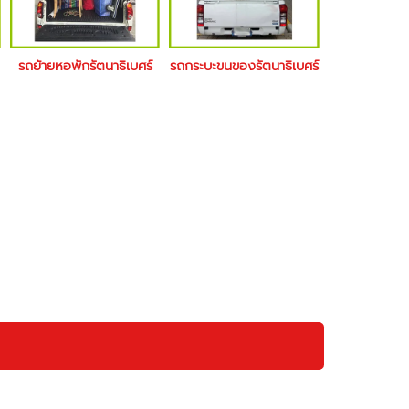
รถย้ายหอพักรัตนาธิเบศร์
รถกระบะขนของรัตนาธิเบศร์