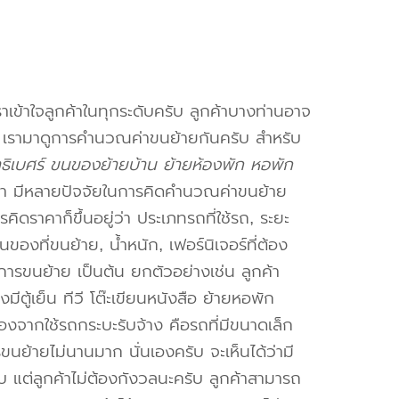
าเข้าใจลูกค้าในทุกระดับครับ ลูกค้าบางท่านอาจ
จ เรามาดูการคำนวณค่าขนย้ายกันครับ สำหรับ
าธิเบศร์ ขนของย้ายบ้าน ย้ายห้องพัก หอพัก
า มีหลายปัจจัยในการคิดคำนวณค่าขนย้าย
คิดราคาก็ขึ้นอยู่ว่า ประเภทรถที่ใช้รถ, ระยะ
งที่ขนย้าย, น้ำหนัก, เฟอร์นิเจอร์ที่ต้อง
การขนย้าย เป็นต้น ยกตัวอย่างเช่น ลูกค้า
ตู้เย็น ทีวี โต๊ะเขียนหนังสือ ย้ายหอพัก
องจากใช้รถกระบะรับจ้าง คือรถที่มีขนาดเล็ก
รขนย้ายไม่นานมาก นั่นเองครับ จะเห็นได้ว่ามี
ับ แต่ลูกค้าไม่ต้องกังวลนะครับ ลูกค้าสามารถ