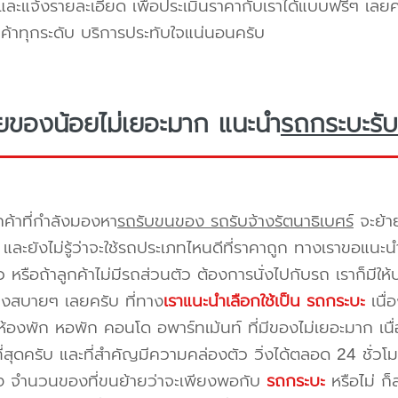
ะแจ้งรายละเอียด เพื่อประเมินราคากับเราได้แบบฟรีๆ เลยคร
ูกค้าทุกระดับ บริการประทับใจแน่นอนครับ
ยของน้อยไม่เยอะมาก แนะนำ
รถกระบะรับ
กค้าที่กำลังมองหา
รถรับขนของ รถรับจ้างรัตนาธิเบศร์
จะย้า
และยังไม่รู้ว่าจะใช้รถประเภทไหนดีที่ราคาถูก ทางเราขอแนะน
 หรือถ้าลูกค้าไม่มีรถส่วนตัว ต้องการนั่งไปกับรถ เราก็มีใ
างสบายๆ เลยครับ ที่ทาง
เราแนะนำเลือกใช้เป็น รถกระบะ
เนื่
้องพัก หอพัก คอนโด อพาร์ทเม้นท์ ที่มีของไม่เยอะมาก เนื
ี่สุดครับ และที่สำคัญมีความคล่องตัว วิ่งได้ตลอด 24 ชั่วโมง 
่อง จำนวนของที่ขนย้ายว่าจะเพียงพอกับ
รถกระบะ
หรือไม่ ก