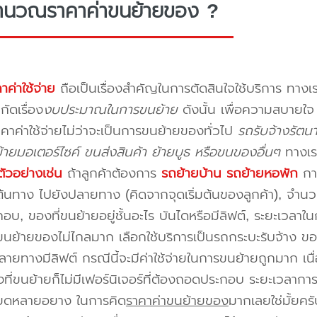
ำนวณราคาค่าขนย้ายของ ?
าค่าใช้จ่าย
ถือเป็นเรื่องสำคัญในการตัดสินใจใช้บริการ ทางเร
กัดเรื่อง
งบประมาณในการขนย้าย
ดังนั้น เพื่อความสบายใ
คาค่าใช้จ่ายไม่ว่าจะเป็นการขนย้ายของทั่วไป
รถรับจ้างรัตน
ายมอเตอร์ไซค์ ขนส่งสินค้า ย้ายบูธ หรือขนของอื่นๆ
ทางเร
ัวอย่างเช่น
ถ้าลูกค้าต้องการ
รถย้ายบ้าน
รถย้ายหอพัก
การ
นทาง ไปยังปลายทาง (คิดจากจุดเริ่มต้นของลูกค้า), จำนวนขอ
บ, ของที่ขนย้ายอยู่ชั้นอะไร บันไดหรือมีลิฟต์, ระยะเวลาใน
นย้ายของไม่ไกลมาก เลือกใช้บริการเป็นรถกระบะรับจ้าง ของมี
ายทางมีลิฟต์ กรณีนี้จะมีค่าใช้จ่ายในการขนย้ายถูกมาก เนื่
องที่ขนย้ายก็ไม่มีเฟอร์นิเจอร์ที่ต้องถอดประกอบ ระยะเวลากา
ียดหลายอยาง ในการคิด
ราคาค่าขนย้ายของ
มากเลยใช่มั้ยคร