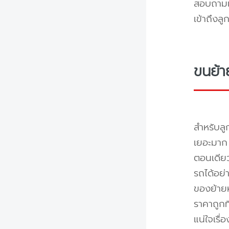
สอบถามแล
เข้าถึงล
ขนย้า
สำหรับลู
เยอะมาก 
ตอนเดียว
รถได้อย่
ของย้ายห
ราคาถูกท
แน่ใจเรื