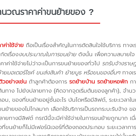
ำนวณราคาค่าขนย้ายของ ?
าค่าใช้จ่าย
ถือเป็นเรื่องสำคัญในการตัดสินใจใช้บริการ ทางเร
กัดเรื่อง
งบประมาณในการขนย้าย
ดังนั้น เพื่อความสบายใ
คาค่าใช้จ่ายไม่ว่าจะเป็นการขนย้ายของทั่วไป
รถรับจ้างราษฎ
ายมอเตอร์ไซค์ ขนส่งสินค้า ย้ายบูธ หรือขนของอื่นๆ
ทางเร
ัวอย่างเช่น
ถ้าลูกค้าต้องการ
รถย้ายบ้าน
รถย้ายหอพัก
การ
นทาง ไปยังปลายทาง (คิดจากจุดเริ่มต้นของลูกค้า), จำนวนขอ
บ, ของที่ขนย้ายอยู่ชั้นอะไร บันไดหรือมีลิฟต์, ระยะเวลาใน
นย้ายของไม่ไกลมาก เลือกใช้บริการเป็นรถกระบะรับจ้าง ของมี
ายทางมีลิฟต์ กรณีนี้จะมีค่าใช้จ่ายในการขนย้ายถูกมาก เนื่
องที่ขนย้ายก็ไม่มีเฟอร์นิเจอร์ที่ต้องถอดประกอบ ระยะเวลากา