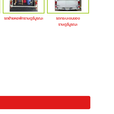
รถย้ายหอพักราษฎร์บูรณะ
รถกระบะขนของ
ราษฎร์บูรณะ