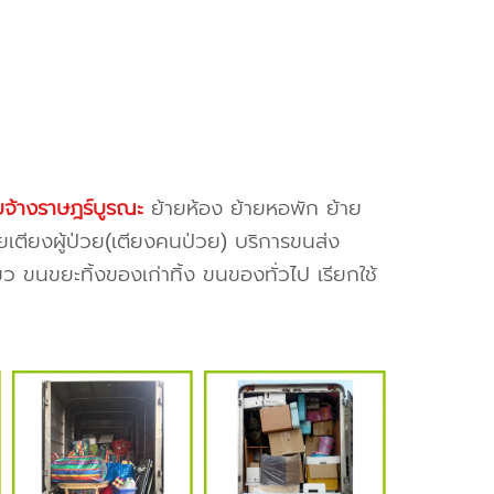
บจ้างราษฎร์บูรณะ
ย้ายห้อง ย้ายหอพัก ย้าย
ยเตียงผู้ป่วย(เตียงคนป่วย) บริการขนส่ง
ว ขนขยะทิ้งของเก่าทิ้ง ขนของทั่วไป เรียกใช้