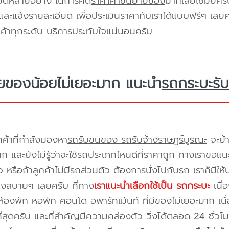
ียดหลายอยาง ในการคิด
ราคาค่าขนย้ายของ
มากเลยใช่มั้ยคร
ะแจ้งรายละเอียด เพื่อประเมินราคากับเราได้แบบฟรีๆ เลยคร
ูกค้าทุกระดับ บริการประทับใจแน่นอนครับ
ยของน้อยไม่เยอะมาก แนะนำ
รถกระบะรับ
กค้าที่กำลังมองหา
รถรับขนของ รถรับจ้างราษฎร์บูรณะ
จะย้
าก และยังไม่รู้ว่าจะใช้รถประเภทไหนดีที่ราคาถูก ทางเราขอแ
 หรือถ้าลูกค้าไม่มีรถส่วนตัว ต้องการนั่งไปกับรถ เราก็มีใ
างสบายๆ เลยครับ ที่ทาง
เราแนะนำเลือกใช้เป็น รถกระบะ
เนื่
้องพัก หอพัก คอนโด อพาร์ทเม้นท์ ที่มีของไม่เยอะมาก เนื
ี่สุดครับ และที่สำคัญมีความคล่องตัว วิ่งได้ตลอด 24 ชั่วโมง 