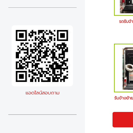
รถรับจ้
แอดไลน์สอบถาม
รับจ้างย้า