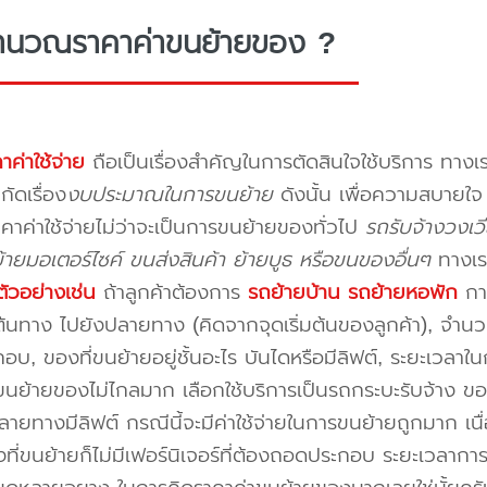
ำนวณราคาค่าขนย้ายของ ?
าค่าใช้จ่าย
ถือเป็นเรื่องสำคัญในการตัดสินใจใช้บริการ ทางเร
กัดเรื่อง
งบประมาณในการขนย้าย
ดังนั้น เพื่อความสบายใ
คาค่าใช้จ่ายไม่ว่าจะเป็นการขนย้ายของทั่วไป
รถรับจ้างวงเ
ายมอเตอร์ไซค์ ขนส่งสินค้า ย้ายบูธ หรือขนของอื่นๆ
ทางเร
ัวอย่างเช่น
ถ้าลูกค้าต้องการ
รถย้ายบ้าน
รถย้ายหอพัก
การ
นทาง ไปยังปลายทาง (คิดจากจุดเริ่มต้นของลูกค้า), จำนวนขอ
บ, ของที่ขนย้ายอยู่ชั้นอะไร บันไดหรือมีลิฟต์, ระยะเวลาใน
นย้ายของไม่ไกลมาก เลือกใช้บริการเป็นรถกระบะรับจ้าง ของมี
ายทางมีลิฟต์ กรณีนี้จะมีค่าใช้จ่ายในการขนย้ายถูกมาก เนื่
องที่ขนย้ายก็ไม่มีเฟอร์นิเจอร์ที่ต้องถอดประกอบ ระยะเวลากา