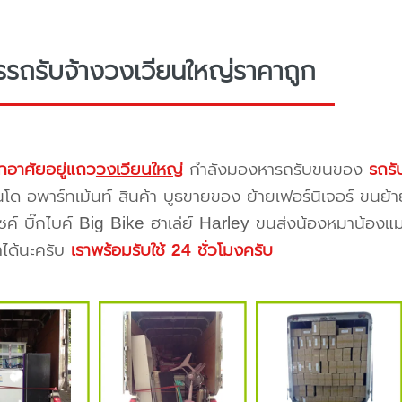
รรถรับจ้างวงเวียนใหญ่ราคาถูก
กอาศัยอยู่แถว
วงเวียนใหญ่
กำลังมองหารถรับขนของ
รถรั
โด อพาร์ทเม้นท์ สินค้า บูธขายของ ย้ายเฟอร์นิเจอร์ ขนย้า
ซค์ บิ๊กไบค์ Big Bike ฮาเล่ย์ Harley ขนส่งน้องหมาน้องแม
าได้นะครับ
เราพร้อมรับใช้ 24 ชั่วโมงครับ