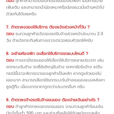
ตอบ
ลูกค้าสามารถนั่งไปกับรถขนของได้ฟรีๆ ไม่มีค่าใช้จ่าย
เพิ่มเติม และสามารถนำน้องหมาหรือน้องแมวนั่งด้านหน้าไป
ด้วยกันได้เลยครับ
7. ถ้าตกลงจองใช้บริการ ต้องแจ้งล่วงหน้ากี่วัน ?
ตอบ
รบกวนลูกค้าแจ้งจองรถรับจ้างล่วงหน้าประมาณ 2-3
วัน ถ้าแจ้งกระทันหันทางเราจะตรวจสอบคิวรถให้ครับ
8. จะย้ายห้องพัก จะเลือกใช้บริการรถแบบไหนดี ?
ตอบ
ทางเรามีรถขนของให้เลือกใช้บริการหลายประเภท เช่น
รถกระบะรับจ้าง รถสี่ล้อใหญ่รับจ้าง รถหกล้อรับจ้าง แต่ใน
กรณีนี้เราจะพิจารณาของลูกค้าเป็นหลัก หากดูแล้วของไม่
เยอะมาก สามารถเลือกใช้รถกระบะรับจ้างขนของแบบหลังคา
สูงตู้ทึบ เนื่องจากราคาถูกกว่าประเภทอื่นๆ ครับ
9. ถ้าตกลงจ้างรถรับจ้างขนของ ต้องจ่ายเงินอย่างไร ?
ตอบ
ถ้าลูกค้าตกลงจองรถขนของ จะรบกวนลูกค้าโอนเงิน
มัดจำขั้นต่ำ 500 บาท และส่วนที่เหลือให้กับพนักงานหลัง