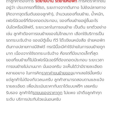
ถ้าลูกค้าต้องการ
รถย้ายบ้าน
รถย้ายหอพัก
การคิดราคาก็ขึ้น
อยู่ว่า ประเภทรถที่ใช้รถ, ระยะทางจากต้นทาง ไปยังปลายทาง
(คิดจากจุดเริ่มต้นของลูกค้า), จำนวนของที่ขนย้าย, น้ำหนัก,
เฟอร์นิเจอร์ที่ต้องถอดประกอบ, ของที่ขนย้ายอยู่ชั้นอะไร
บันไดหรือมีลิฟต์, ระยะเวลาในการขนย้าย เป็นต้น ยกตัวอย่าง
เช่น ลูกค้าต้องการขนย้ายของไม่ไกลมาก เลือกใช้บริการเป็น
รถกระบะรับจ้าง ของมีตู้เย็น ทีวี โต๊ะเขียนหนังสือ ย้ายหอพัก
ต้นทางปลายทางมีลิฟต์ กรณีนี้จะมีค่าใช้จ่ายในการขนย้ายถูก
มาก เนื่องจากใช้รถกระบะรับจ้าง คือรถที่มีขนาดเล็กที่สุด
ของที่ขนย้ายก็ไม่มีเฟอร์นิเจอร์ที่ต้องถอดประกอบ ระยะเวลา
การขนย้ายไม่นานมาก นั่นเองครับ จะเห็นได้ว่ามีรายละเอียด
หลายอยาง ในการคิด
ราคาค่าขนย้ายของ
มากเลยใช่มั้ยครับ
แต่ลูกค้าไม่ต้องกังวลนะครับ ลูกค้าสามารถสอบถามและแจ้ง
รายละเอียด เพื่อประเมินราคากับเราได้แบบฟรีๆ เลยครับ
รับรอง ลูกค้าได้
รถขนของราคาถูก
ไม่แพง เข้าถึงลูกค้าทุก
ระดับ บริการประทับใจแน่นอนครับ