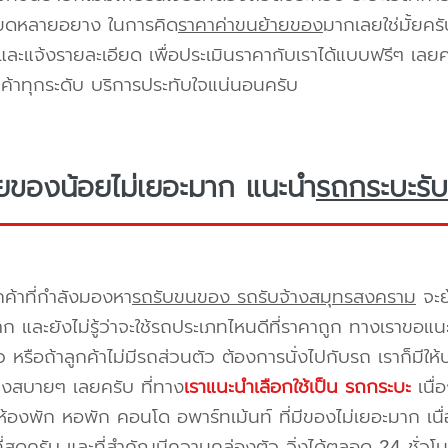
ียดหลายอยาง ในการคิด
ราคาค่าขนย้ายของ
มากเลยใช่มั้ยคร
ะแจ้งรายละเอียด เพื่อประเมินราคากับเราได้แบบฟรีๆ เลยคร
ูกค้าทุกระดับ บริการประทับใจแน่นอนครับ
ยของน้อยไม่เยอะมาก แนะนำ
รถกระบะรับ
กค้าที่กำลังมองหา
รถรับขนของ รถรับจ้างสมุทรสงคราม
จะย
าก และยังไม่รู้ว่าจะใช้รถประเภทไหนดีที่ราคาถูก ทางเราขอแ
 หรือถ้าลูกค้าไม่มีรถส่วนตัว ต้องการนั่งไปกับรถ เราก็มีใ
างสบายๆ เลยครับ ที่ทาง
เราแนะนำเลือกใช้เป็น รถกระบะ
เนื่
้องพัก หอพัก คอนโด อพาร์ทเม้นท์ ที่มีของไม่เยอะมาก เนื
ี่สุดครับ และที่สำคัญมีความคล่องตัว วิ่งได้ตลอด 24 ชั่วโมง 