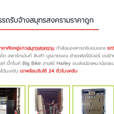
รรถรับจ้างสมุทรสงครามราคาถูก
กอาศัยอยู่แถว
สมุทรสงคราม
กำลังมองหารถรับขนของ
รถร
โด อพาร์ทเม้นท์ สินค้า บูธขายของ ย้ายเฟอร์นิเจอร์ ขนย้า
ซค์ บิ๊กไบค์ Big Bike ฮาเล่ย์ Harley ขนส่งน้องหมาน้องแม
าได้นะครับ
เราพร้อมรับใช้ 24 ชั่วโมงครับ