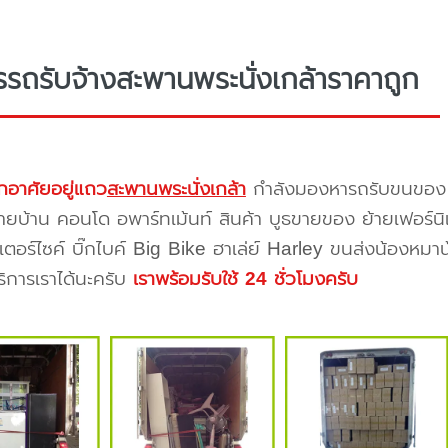
รรถรับจ้างสะพานพระนั่งเกล้าราคาถูก
กอาศัยอยู่แถว
สะพานพระนั่งเกล้า
กำลังมองหารถรับขนขอ
ายบ้าน คอนโด อพาร์ทเม้นท์ สินค้า บูธขายของ ย้ายเฟอร์นิเ
ตอร์ไซค์ บิ๊กไบค์ Big Bike ฮาเล่ย์ Harley ขนส่งน้องหมา
บริการเราได้นะครับ
เราพร้อมรับใช้ 24 ชั่วโมงครับ