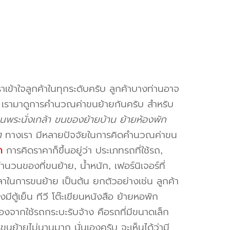
าเข้าใจลูกค้าในทุกระดับครับ ลูกค้าบางท่านอาจ
จ เรามาดูการคำนวณค่าขนย้ายกันครับ สำหรับ
นพระนั่งเกล้า ขนของย้ายบ้าน ย้ายห้องพัก
ๆ
ทางเรา มีหลายปัจจัยในการคิดคำนวณค่าขน
ก
การคิดราคาก็ขึ้นอยู่ว่า ประเภทรถที่ใช้รถ,
วนของที่ขนย้าย, น้ำหนัก, เฟอร์นิเจอร์ที่
วลาในการขนย้าย เป็นต้น ยกตัวอย่างเช่น ลูกค้า
ตู้เย็น ทีวี โต๊ะเขียนหนังสือ ย้ายหอพัก
องจากใช้รถกระบะรับจ้าง คือรถที่มีขนาดเล็ก
รขนย้ายไม่นานมาก นั่นเองครับ จะเห็นได้ว่ามี