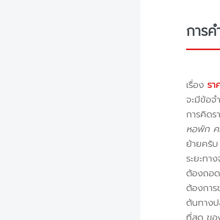
การค
เรื่อง
ราค
จะมีข้อจำ
การคิดรา
หอพัก คอ
ย้ายครั
ระยะทางจ
ต้องถอดป
ต้องการข
ต้นทางปล
ที่สุด ข