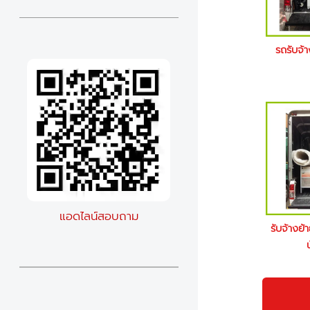
รถรับจ้
แอดไลน์สอบถาม
รับจ้างย