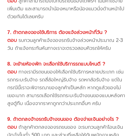
ตอบ
ลูกค้าสามารถนั่งไปกับรถขนของได้ฟรีๆ ไม่มีค่าใช้จ่าย
เพิ่มเติม และสามารถนำน้องหมาหรือน้องแมวนั่งด้านหน้าไป
ด้วยกันได้เลยครับ
7. ถ้าตกลงจองใช้บริการ ต้องแจ้งล่วงหน้ากี่วัน ?
ตอบ
รบกวนลูกค้าแจ้งจองรถรับจ้างล่วงหน้าประมาณ 2-3
วัน ถ้าแจ้งกระทันหันทางเราจะตรวจสอบคิวรถให้ครับ
8. จะย้ายห้องพัก จะเลือกใช้บริการรถแบบไหนดี ?
ตอบ
ทางเรามีรถขนของให้เลือกใช้บริการหลายประเภท เช่น
รถกระบะรับจ้าง รถสี่ล้อใหญ่รับจ้าง รถหกล้อรับจ้าง แต่ใน
กรณีนี้เราจะพิจารณาของลูกค้าเป็นหลัก หากดูแล้วของไม่
เยอะมาก สามารถเลือกใช้รถกระบะรับจ้างขนของแบบหลังคา
สูงตู้ทึบ เนื่องจากราคาถูกกว่าประเภทอื่นๆ ครับ
9. ถ้าตกลงจ้างรถรับจ้างขนของ ต้องจ่ายเงินอย่างไร ?
ตอบ
ถ้าลูกค้าตกลงจองรถขนของ จะรบกวนลูกค้าโอนเงิน
มัดจำขั้นต่ำ 500 บาท และส่วนที่เหลือให้กับพนักงานหลัง