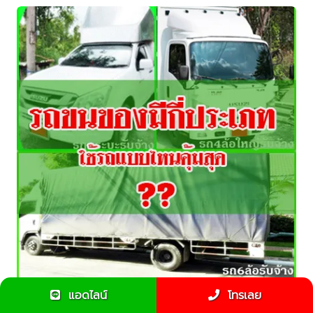
แอดไลน์
โทรเลย
3 หลักเกณฑ์พิจารณาจ้างรถรับจ้างยังไง ??? ให้คุ้มค่าเงิน