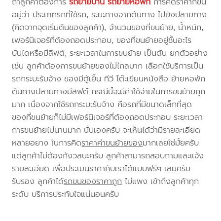
ถ้าลูกค้าต้องการ
รถย้ายบ้าน
รถย้ายหอพัก
การคิดราคาก็ขึ้น
อยู่ว่า ประเภทรถที่ใช้รถ, ระยะทางจากต้นทาง ไปยังปลายทาง
(คิดจากจุดเริ่มต้นของลูกค้า), จำนวนของที่ขนย้าย, น้ำหนัก,
เฟอร์นิเจอร์ที่ต้องถอดประกอบ, ของที่ขนย้ายอยู่ชั้นอะไร
บันไดหรือมีลิฟต์, ระยะเวลาในการขนย้าย เป็นต้น ยกตัวอย่าง
เช่น ลูกค้าต้องการขนย้ายของไม่ไกลมาก เลือกใช้บริการเป็น
รถกระบะรับจ้าง ของมีตู้เย็น ทีวี โต๊ะเขียนหนังสือ ย้ายหอพัก
ต้นทางปลายทางมีลิฟต์ กรณีนี้จะมีค่าใช้จ่ายในการขนย้ายถูก
มาก เนื่องจากใช้รถกระบะรับจ้าง คือรถที่มีขนาดเล็กที่สุด
ของที่ขนย้ายก็ไม่มีเฟอร์นิเจอร์ที่ต้องถอดประกอบ ระยะเวลา
การขนย้ายไม่นานมาก นั่นเองครับ จะเห็นได้ว่ามีรายละเอียด
หลายอยาง ในการคิด
ราคาค่าขนย้ายของ
มากเลยใช่มั้ยครับ
แต่ลูกค้าไม่ต้องกังวลนะครับ ลูกค้าสามารถสอบถามและแจ้ง
รายละเอียด เพื่อประเมินราคากับเราได้แบบฟรีๆ เลยครับ
รับรอง ลูกค้าได้
รถขนของราคาถูก
ไม่แพง เข้าถึงลูกค้าทุก
ระดับ บริการประทับใจแน่นอนครับ