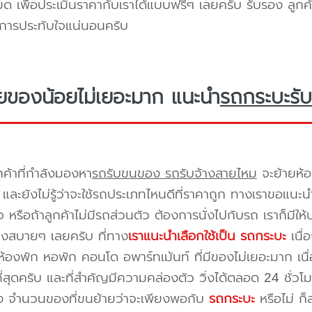
ยด เพื่อประเมินราคากับเราได้แบบฟรีๆ เลยครับ รับรอง ลูกค้
ิการประทับใจแน่นอนครับ
ยของน้อยไม่เยอะมาก แนะนำ
รถกระบะรับ
กค้าที่กำลังมองหา
รถรับขนของ รถรับจ้างสายไหม
จะย้ายห้อ
และยังไม่รู้ว่าจะใช้รถประเภทไหนดีที่ราคาถูก ทางเราขอแนะน
 หรือถ้าลูกค้าไม่มีรถส่วนตัว ต้องการนั่งไปกับรถ เราก็มีใ
างสบายๆ เลยครับ ที่ทาง
เราแนะนำเลือกใช้เป็น รถกระบะ
เนื่
้องพัก หอพัก คอนโด อพาร์ทเม้นท์ ที่มีของไม่เยอะมาก เนื
ี่สุดครับ และที่สำคัญมีความคล่องตัว วิ่งได้ตลอด 24 ชั่วโมง 
่อง จำนวนของที่ขนย้ายว่าจะเพียงพอกับ
รถกระบะ
หรือไม่ ก