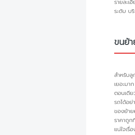
รายละเอี
ระดับ บร
ขนย้า
สำหรับลู
เยอะมาก 
ตอนเดียว
รถได้อย่
ของย้ายห
ราคาถูกท
แน่ใจเรื