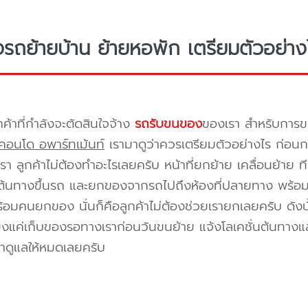
างรถย้ายบ้าน ย้ายหอพัก เตรียมตัวอย่าง
กค้าที่กำลังจะตัดสินใจจ้าง
รถรับขนของ
ของเรา สำหรับกา
คอนโด อพาร์ทเม้นท์
เรามาดูว่าควรเตรียมตัวอย่างไร ก่อนกา
า ลูกค้าไม่ต้องทำอะไรเลยครับ หน้าที่ยกย้าย เคลื่อนย้าย 
้นทางขึ้นรถ และยกของจากรถไปถึงห้องที่ปลายทาง พร้อมจัด
้อมคนยกของ นั่นก็คือลูกค้าไม่ต้องช่วยเรายกเลยครับ ดังนั
ยงแค่เก็บของรอทางเราก่อนวันขนย้าย แจ้งโลเคชั่นต้นทางแล
าดูแลให้หมดเลยครับ