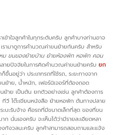
าเข้าใจลูกค้าในทุกระดับครับ ลูกค้าบางท่านอาจ
จ เรามาดูการคำนวณค่าขนย้ายกันครับ สำหรับ
ไหม ขนของย้ายบ้าน ย้ายห้องพัก หอพัก คอน
หลายปัจจัยในการคิดคำนวณค่าขนย้ายครับ
ยก
็ขึ้นอยู่ว่า ประเภทรถที่ใช้รถ, ระยะทางจาก
ย้าย, น้ำหนัก, เฟอร์นิเจอร์ที่ต้องถอด
ขนย้าย เป็นต้น ยกตัวอย่างเช่น ลูกค้าต้องการ
น ทีวี โต๊ะเขียนหนังสือ ย้ายหอพัก ต้นทางปลาย
ะบะรับจ้าง คือรถที่มีขนาดเล็กที่สุด ของที่ขน
าก นั่นเองครับ จะเห็นได้ว่ามีรายละเอียดหลา
่ต้องกังวลนะครับ ลูกค้าสามารถสอบถามและแจ้ง