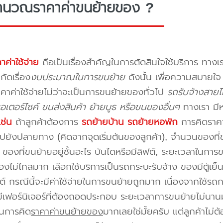
ำนวณราคาค่าขนย้ายของ ?
าค่าใช้จ่าย
ถือเป็นเรื่องสำคัญในการตัดสินใจใช้บริการ ทางเร
กัดเรื่อง
งบประมาณในการขนย้าย
ดังนั้น เพื่อความสบายใ
คาค่าใช้จ่ายไม่ว่าจะเป็นการขนย้ายของทั่วไป
รถรับจ้างสาย
อเตอร์ไซค์ ขนส่งสินค้า ย้ายบูธ หรือขนของอื่นๆ
ทางเรา มี
เช่น
ถ้าลูกค้าต้องการ
รถย้ายบ้าน
รถย้ายหอพัก
การคิดราคาก
ปยังปลายทาง (คิดจากจุดเริ่มต้นของลูกค้า), จำนวนของที่ขน
ของที่ขนย้ายอยู่ชั้นอะไร บันไดหรือมีลิฟต์, ระยะเวลาในการ
งไม่ไกลมาก เลือกใช้บริการเป็นรถกระบะรับจ้าง ของมีตู้เย็
ต์ กรณีนี้จะมีค่าใช้จ่ายในการขนย้ายถูกมาก เนื่องจากใช้รถกร
่มีเฟอร์นิเจอร์ที่ต้องถอดประกอบ ระยะเวลาการขนย้ายไม่นานม
นการคิด
ราคาค่าขนย้ายของ
มากเลยใช่มั้ยครับ แต่ลูกค้าไม