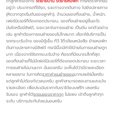
ถ้าลูกค้าต้องการ
รถย้ายบ้าน
รถย้ายหอพัก
การคิดราคาก็ขึ้น
อยู่ว่า ประเภทรถที่ใช้รถ, ระยะทางจากต้นทาง ไปยังปลายทาง
(คิดจากจุดเริ่มต้นของลูกค้า), จำนวนของที่ขนย้าย, น้ำหนัก,
เฟอร์นิเจอร์ที่ต้องถอดประกอบ, ของที่ขนย้ายอยู่ชั้นอะไร
บันไดหรือมีลิฟต์, ระยะเวลาในการขนย้าย เป็นต้น ยกตัวอย่าง
เช่น ลูกค้าต้องการขนย้ายของไม่ไกลมาก เลือกใช้บริการเป็น
รถกระบะรับจ้าง ของมีตู้เย็น ทีวี โต๊ะเขียนหนังสือ ย้ายหอพัก
ต้นทางปลายทางมีลิฟต์ กรณีนี้จะมีค่าใช้จ่ายในการขนย้ายถูก
มาก เนื่องจากใช้รถกระบะรับจ้าง คือรถที่มีขนาดเล็กที่สุด
ของที่ขนย้ายก็ไม่มีเฟอร์นิเจอร์ที่ต้องถอดประกอบ ระยะเวลา
การขนย้ายไม่นานมาก นั่นเองครับ จะเห็นได้ว่ามีรายละเอียด
หลายอยาง ในการคิด
ราคาค่าขนย้ายของ
มากเลยใช่มั้ยครับ
แต่ลูกค้าไม่ต้องกังวลนะครับ ลูกค้าสามารถสอบถามและแจ้ง
รายละเอียด เพื่อประเมินราคากับเราได้แบบฟรีๆ เลยครับ
รับรอง ลูกค้าได้
รถขนของราคาถูก
ไม่แพง เข้าถึงลูกค้าทุก
ระดับ บริการประทับใจแน่นอนครับ