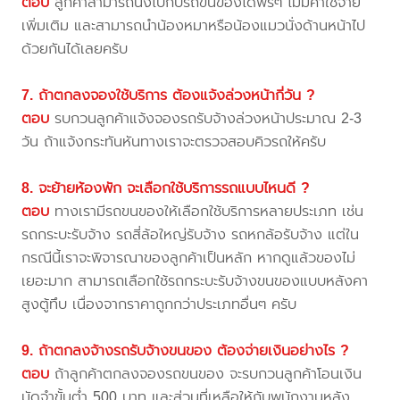
ตอบ
ลูกค้าสามารถนั่งไปกับรถขนของได้ฟรีๆ ไม่มีค่าใช้จ่าย
เพิ่มเติม และสามารถนำน้องหมาหรือน้องแมวนั่งด้านหน้าไป
ด้วยกันได้เลยครับ
7. ถ้าตกลงจองใช้บริการ ต้องแจ้งล่วงหน้ากี่วัน ?
ตอบ
รบกวนลูกค้าแจ้งจองรถรับจ้างล่วงหน้าประมาณ 2-3
วัน ถ้าแจ้งกระทันหันทางเราจะตรวจสอบคิวรถให้ครับ
8. จะย้ายห้องพัก จะเลือกใช้บริการรถแบบไหนดี ?
ตอบ
ทางเรามีรถขนของให้เลือกใช้บริการหลายประเภท เช่น
รถกระบะรับจ้าง รถสี่ล้อใหญ่รับจ้าง รถหกล้อรับจ้าง แต่ใน
กรณีนี้เราจะพิจารณาของลูกค้าเป็นหลัก หากดูแล้วของไม่
เยอะมาก สามารถเลือกใช้รถกระบะรับจ้างขนของแบบหลังคา
สูงตู้ทึบ เนื่องจากราคาถูกกว่าประเภทอื่นๆ ครับ
9. ถ้าตกลงจ้างรถรับจ้างขนของ ต้องจ่ายเงินอย่างไร ?
ตอบ
ถ้าลูกค้าตกลงจองรถขนของ จะรบกวนลูกค้าโอนเงิน
มัดจำขั้นต่ำ 500 บาท และส่วนที่เหลือให้กับพนักงานหลัง