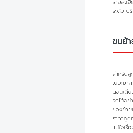
รายละเอี
ระดับ บร
ขนย้า
สำหรับลู
เยอะมาก 
ตอนเดียว
รถได้อย่
ของย้ายห
ราคาถูกท
แน่ใจเรื