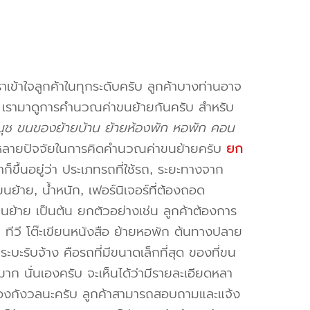
าเข้าใจลูกค้าในทุกระดับครับ ลูกค้าบางท่านอาจ
จ เรามาดูการคำนวณค่าขนย้ายกันครับ สำหรับ
นนุช ขนของย้ายบ้าน ย้ายห้องพัก หอพัก คอน
หลายปัจจัยในการคิดคำนวณค่าขนย้ายครับ
ยก
็ขึ้นอยู่ว่า ประเภทรถที่ใช้รถ, ระยะทางจาก
ย้าย, น้ำหนัก, เฟอร์นิเจอร์ที่ต้องถอด
ขนย้าย เป็นต้น ยกตัวอย่างเช่น ลูกค้าต้องการ
น ทีวี โต๊ะเขียนหนังสือ ย้ายหอพัก ต้นทางปลาย
ะบะรับจ้าง คือรถที่มีขนาดเล็กที่สุด ของที่ขน
าก นั่นเองครับ จะเห็นได้ว่ามีรายละเอียดหลา
่ต้องกังวลนะครับ ลูกค้าสามารถสอบถามและแจ้ง