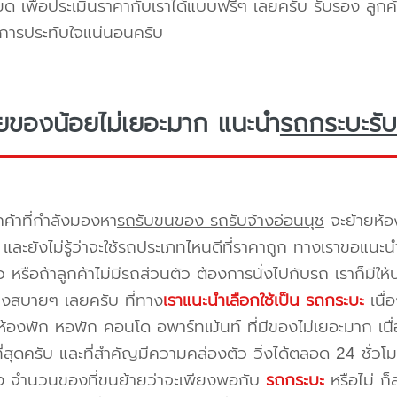
ยด เพื่อประเมินราคากับเราได้แบบฟรีๆ เลยครับ รับรอง ลูกค้
ิการประทับใจแน่นอนครับ
ยของน้อยไม่เยอะมาก แนะนำ
รถกระบะรับ
กค้าที่กำลังมองหา
รถรับขนของ รถรับจ้างอ่อนนุช
จะย้ายห้อ
และยังไม่รู้ว่าจะใช้รถประเภทไหนดีที่ราคาถูก ทางเราขอแนะน
 หรือถ้าลูกค้าไม่มีรถส่วนตัว ต้องการนั่งไปกับรถ เราก็มีใ
างสบายๆ เลยครับ ที่ทาง
เราแนะนำเลือกใช้เป็น รถกระบะ
เนื่
้องพัก หอพัก คอนโด อพาร์ทเม้นท์ ที่มีของไม่เยอะมาก เนื
ี่สุดครับ และที่สำคัญมีความคล่องตัว วิ่งได้ตลอด 24 ชั่วโมง 
่อง จำนวนของที่ขนย้ายว่าจะเพียงพอกับ
รถกระบะ
หรือไม่ ก