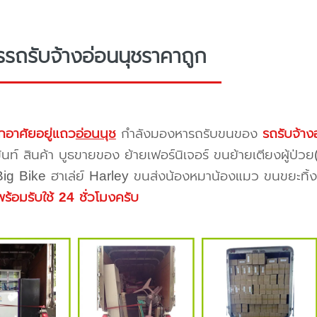
รรถรับจ้างอ่อนนุชราคาถูก
กอาศัยอยู่แถว
อ่อนนุช
กำลังมองหารถรับขนของ
รถรับจ้าง
้นท์ สินค้า บูธขายของ ย้ายเฟอร์นิเจอร์ ขนย้ายเตียงผู้ป่ว
 Big Bike ฮาเล่ย์ Harley ขนส่งน้องหมาน้องแมว ขนขยะทิ้งขอ
พร้อมรับใช้ 24 ชั่วโมงครับ