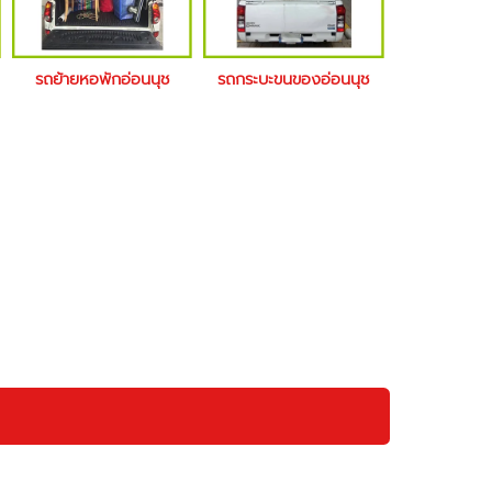
รถย้ายหอพักอ่อนนุช
รถกระบะขนของอ่อนนุช