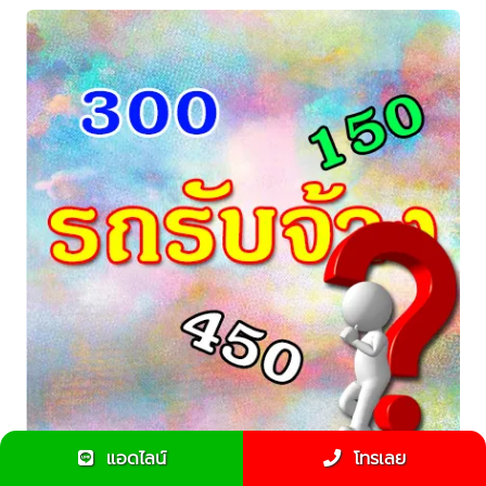
แอดไลน์
โทรเลย
รถรับจ้างเริ่มต้น 300 บาท หมายความว่ายังไง ???