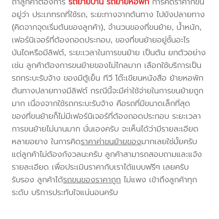
ถ้าลูกค้าต้องการ
รถย้ายบ้าน
รถย้ายหอพัก
การคิดราคาก็ขึ้น
อยู่ว่า ประเภทรถที่ใช้รถ, ระยะทางจากต้นทาง ไปยังปลายทาง
(คิดจากจุดเริ่มต้นของลูกค้า), จำนวนของที่ขนย้าย, น้ำหนัก,
เฟอร์นิเจอร์ที่ต้องถอดประกอบ, ของที่ขนย้ายอยู่ชั้นอะไร
บันไดหรือมีลิฟต์, ระยะเวลาในการขนย้าย เป็นต้น ยกตัวอย่าง
เช่น ลูกค้าต้องการขนย้ายของไม่ไกลมาก เลือกใช้บริการเป็น
รถกระบะรับจ้าง ของมีตู้เย็น ทีวี โต๊ะเขียนหนังสือ ย้ายหอพัก
ต้นทางปลายทางมีลิฟต์ กรณีนี้จะมีค่าใช้จ่ายในการขนย้ายถูก
มาก เนื่องจากใช้รถกระบะรับจ้าง คือรถที่มีขนาดเล็กที่สุด
ของที่ขนย้ายก็ไม่มีเฟอร์นิเจอร์ที่ต้องถอดประกอบ ระยะเวลา
การขนย้ายไม่นานมาก นั่นเองครับ จะเห็นได้ว่ามีรายละเอียด
หลายอยาง ในการคิด
ราคาค่าขนย้ายของ
มากเลยใช่มั้ยครับ
แต่ลูกค้าไม่ต้องกังวลนะครับ ลูกค้าสามารถสอบถามและแจ้ง
รายละเอียด เพื่อประเมินราคากับเราได้แบบฟรีๆ เลยครับ
รับรอง ลูกค้าได้
รถขนของราคาถูก
ไม่แพง เข้าถึงลูกค้าทุก
ระดับ บริการประทับใจแน่นอนครับ