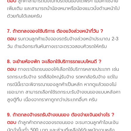
ตอบ
ลูกค้าสามารถนั่งไปกับรถขนของได้ฟรีๆ ไม่มีค่าใช้จ่าย
เพิ่มเติม และสามารถนำน้องหมาหรือน้องแมวนั่งด้านหน้าไป
ด้วยกันได้เลยครับ
7. ถ้าตกลงจองใช้บริการ ต้องแจ้งล่วงหน้ากี่วัน ?
ตอบ
รบกวนลูกค้าแจ้งจองรถรับจ้างล่วงหน้าประมาณ 2-3
วัน ถ้าแจ้งกระทันหันทางเราจะตรวจสอบคิวรถให้ครับ
8. จะย้ายห้องพัก จะเลือกใช้บริการรถแบบไหนดี ?
ตอบ
ทางเรามีรถขนของให้เลือกใช้บริการหลายประเภท เช่น
รถกระบะรับจ้าง รถสี่ล้อใหญ่รับจ้าง รถหกล้อรับจ้าง แต่ใน
กรณีนี้เราจะพิจารณาของลูกค้าเป็นหลัก หากดูแล้วของไม่
เยอะมาก สามารถเลือกใช้รถกระบะรับจ้างขนของแบบหลังคา
สูงตู้ทึบ เนื่องจากราคาถูกกว่าประเภทอื่นๆ ครับ
9. ถ้าตกลงจ้างรถรับจ้างขนของ ต้องจ่ายเงินอย่างไร ?
ตอบ
ถ้าลูกค้าตกลงจองรถขนของ จะรบกวนลูกค้าโอนเงิน
มัดจำขั้นต่ำ 500 บาท และส่วนที่เหลือให้กับพนักงานหลัง