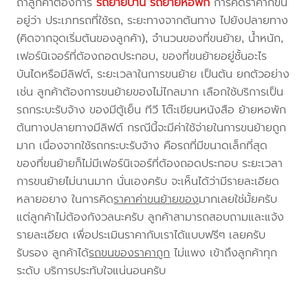
ถ้าลูกค้าต้องการ
รถย้ายบ้าน
รถย้ายหอพัก
การคิดราคาก็ขึ้น
อยู่ว่า ประเภทรถที่ใช้รถ, ระยะทางจากต้นทาง ไปยังปลายทาง
(คิดจากจุดเริ่มต้นของลูกค้า), จำนวนของที่ขนย้าย, น้ำหนัก,
เฟอร์นิเจอร์ที่ต้องถอดประกอบ, ของที่ขนย้ายอยู่ชั้นอะไร
บันไดหรือมีลิฟต์, ระยะเวลาในการขนย้าย เป็นต้น ยกตัวอย่าง
เช่น ลูกค้าต้องการขนย้ายของไม่ไกลมาก เลือกใช้บริการเป็น
รถกระบะรับจ้าง ของมีตู้เย็น ทีวี โต๊ะเขียนหนังสือ ย้ายหอพัก
ต้นทางปลายทางมีลิฟต์ กรณีนี้จะมีค่าใช้จ่ายในการขนย้ายถูก
มาก เนื่องจากใช้รถกระบะรับจ้าง คือรถที่มีขนาดเล็กที่สุด
ของที่ขนย้ายก็ไม่มีเฟอร์นิเจอร์ที่ต้องถอดประกอบ ระยะเวลา
การขนย้ายไม่นานมาก นั่นเองครับ จะเห็นได้ว่ามีรายละเอียด
หลายอยาง ในการคิด
ราคาค่าขนย้ายของ
มากเลยใช่มั้ยครับ
แต่ลูกค้าไม่ต้องกังวลนะครับ ลูกค้าสามารถสอบถามและแจ้ง
รายละเอียด เพื่อประเมินราคากับเราได้แบบฟรีๆ เลยครับ
รับรอง ลูกค้าได้
รถขนของราคาถูก
ไม่แพง เข้าถึงลูกค้าทุก
ระดับ บริการประทับใจแน่นอนครับ