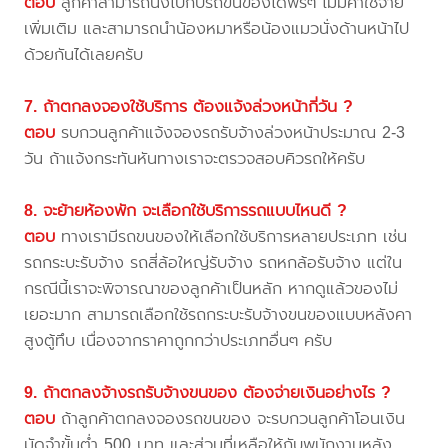
ตอบ
ลูกค้าสามารถนั่งไปกับรถขนของได้ฟรีๆ ไม่มีค่าใช้จ่าย
เพิ่มเติม และสามารถนำน้องหมาหรือน้องแมวนั่งด้านหน้าไป
ด้วยกันได้เลยครับ
7. ถ้าตกลงจองใช้บริการ ต้องแจ้งล่วงหน้ากี่วัน ?
ตอบ
รบกวนลูกค้าแจ้งจองรถรับจ้างล่วงหน้าประมาณ 2-3
วัน ถ้าแจ้งกระทันหันทางเราจะตรวจสอบคิวรถให้ครับ
8. จะย้ายห้องพัก จะเลือกใช้บริการรถแบบไหนดี ?
ตอบ
ทางเรามีรถขนของให้เลือกใช้บริการหลายประเภท เช่น
รถกระบะรับจ้าง รถสี่ล้อใหญ่รับจ้าง รถหกล้อรับจ้าง แต่ใน
กรณีนี้เราจะพิจารณาของลูกค้าเป็นหลัก หากดูแล้วของไม่
เยอะมาก สามารถเลือกใช้รถกระบะรับจ้างขนของแบบหลังคา
สูงตู้ทึบ เนื่องจากราคาถูกกว่าประเภทอื่นๆ ครับ
9. ถ้าตกลงจ้างรถรับจ้างขนของ ต้องจ่ายเงินอย่างไร ?
ตอบ
ถ้าลูกค้าตกลงจองรถขนของ จะรบกวนลูกค้าโอนเงิน
มัดจำขั้นต่ำ 500 บาท และส่วนที่เหลือให้กับพนักงานหลัง