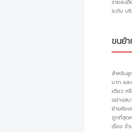
รายละเอี
ระดับ บร
ขนย้า
สำหรับลู
มาก และย
เดียว หร
อย่างสบา
ย้ายห้อง
ถูกที่สุด
เรื่อง จ