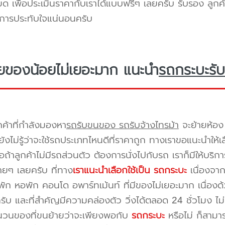
ยด เพื่อประเมินราคากับเราได้แบบฟรีๆ เลยครับ รับรอง ลูกค้
ิการประทับใจแน่นอนครับ
ยของน้อยไม่เยอะมาก แนะนำ
รถกระบะรับ
กค้าที่กำลังมองหา
รถรับขนของ รถรับจ้างไทรม้า
จะย้ายห้อง
ังไม่รู้ว่าจะใช้รถประเภทไหนดีที่ราคาถูก ทางเราขอแนะนำให
ือถ้าลูกค้าไม่มีรถส่วนตัว ต้องการนั่งไปกับรถ เราก็มีให้บร
ยๆ เลยครับ ที่ทาง
เราแนะนำเลือกใช้เป็น รถกระบะ
เนื่องจาก
พัก หอพัก คอนโด อพาร์ทเม้นท์ ที่มีของไม่เยอะมาก เนื่อง
ครับ และที่สำคัญมีความคล่องตัว วิ่งได้ตลอด 24 ชั่วโมง ไม่ม
ำนวนของที่ขนย้ายว่าจะเพียงพอกับ
รถกระบะ
หรือไม่ ก็สาม