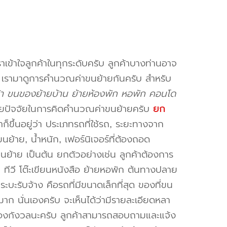
าเข้าใจลูกค้าในทุกระดับครับ ลูกค้าบางท่านอาจ
จ เรามาดูการคำนวณค่าขนย้ายกันครับ สำหรับ
ม้า ขนของย้ายบ้าน ย้ายห้องพัก หอพัก คอนโด
ยปัจจัยในการคิดคำนวณค่าขนย้ายครับ
ยก
็ขึ้นอยู่ว่า ประเภทรถที่ใช้รถ, ระยะทางจาก
ย้าย, น้ำหนัก, เฟอร์นิเจอร์ที่ต้องถอด
ขนย้าย เป็นต้น ยกตัวอย่างเช่น ลูกค้าต้องการ
น ทีวี โต๊ะเขียนหนังสือ ย้ายหอพัก ต้นทางปลาย
ะบะรับจ้าง คือรถที่มีขนาดเล็กที่สุด ของที่ขน
าก นั่นเองครับ จะเห็นได้ว่ามีรายละเอียดหลา
่ต้องกังวลนะครับ ลูกค้าสามารถสอบถามและแจ้ง