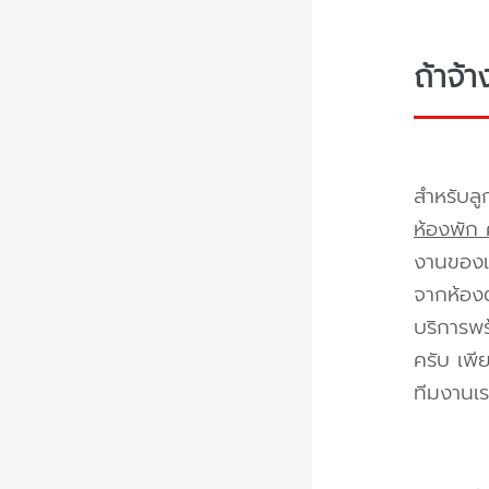
ถ้าจ้
สำหรับลู
ห้องพัก 
งานของเร
จากห้องต
บริการพร
ครับ เพี
ทีมงานเร