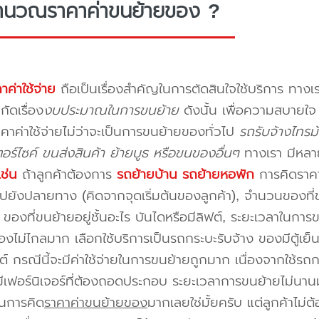
ำนวณราคาค่าขนย้ายของ ?
าค่าใช้จ่าย
ถือเป็นเรื่องสำคัญในการตัดสินใจใช้บริการ ทางเร
กัดเรื่อง
งบประมาณในการขนย้าย
ดังนั้น เพื่อความสบายใ
คาค่าใช้จ่ายไม่ว่าจะเป็นการขนย้ายของทั่วไป
รถรับจ้างไทร
อร์ไซค์ ขนส่งสินค้า ย้ายบูธ หรือขนของอื่นๆ
ทางเรา มีหลา
เช่น
ถ้าลูกค้าต้องการ
รถย้ายบ้าน
รถย้ายหอพัก
การคิดราคาก
ปยังปลายทาง (คิดจากจุดเริ่มต้นของลูกค้า), จำนวนของที่ขน
ของที่ขนย้ายอยู่ชั้นอะไร บันไดหรือมีลิฟต์, ระยะเวลาในการ
งไม่ไกลมาก เลือกใช้บริการเป็นรถกระบะรับจ้าง ของมีตู้เย็
ต์ กรณีนี้จะมีค่าใช้จ่ายในการขนย้ายถูกมาก เนื่องจากใช้รถกร
่มีเฟอร์นิเจอร์ที่ต้องถอดประกอบ ระยะเวลาการขนย้ายไม่นานม
นการคิด
ราคาค่าขนย้ายของ
มากเลยใช่มั้ยครับ แต่ลูกค้าไม