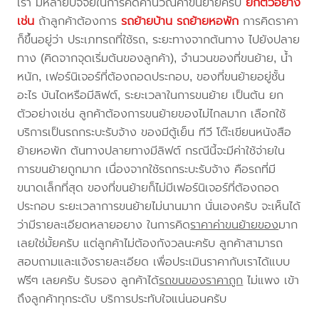
เรา มีหลายปัจจัยในการคิดคำนวณค่าขนย้ายครับ
ยกตัวอย่าง
เช่น
ถ้าลูกค้าต้องการ
รถย้ายบ้าน
รถย้ายหอพัก
การคิดราคา
ก็ขึ้นอยู่ว่า ประเภทรถที่ใช้รถ, ระยะทางจากต้นทาง ไปยังปลาย
ทาง (คิดจากจุดเริ่มต้นของลูกค้า), จำนวนของที่ขนย้าย, น้ำ
หนัก, เฟอร์นิเจอร์ที่ต้องถอดประกอบ, ของที่ขนย้ายอยู่ชั้น
อะไร บันไดหรือมีลิฟต์, ระยะเวลาในการขนย้าย เป็นต้น ยก
ตัวอย่างเช่น ลูกค้าต้องการขนย้ายของไม่ไกลมาก เลือกใช้
บริการเป็นรถกระบะรับจ้าง ของมีตู้เย็น ทีวี โต๊ะเขียนหนังสือ
ย้ายหอพัก ต้นทางปลายทางมีลิฟต์ กรณีนี้จะมีค่าใช้จ่ายใน
การขนย้ายถูกมาก เนื่องจากใช้รถกระบะรับจ้าง คือรถที่มี
ขนาดเล็กที่สุด ของที่ขนย้ายก็ไม่มีเฟอร์นิเจอร์ที่ต้องถอด
ประกอบ ระยะเวลาการขนย้ายไม่นานมาก นั่นเองครับ จะเห็นได้
ว่ามีรายละเอียดหลายอยาง ในการคิด
ราคาค่าขนย้ายของ
มาก
เลยใช่มั้ยครับ แต่ลูกค้าไม่ต้องกังวลนะครับ ลูกค้าสามารถ
สอบถามและแจ้งรายละเอียด เพื่อประเมินราคากับเราได้แบบ
ฟรีๆ เลยครับ รับรอง ลูกค้าได้
รถขนของราคาถูก
ไม่แพง เข้า
ถึงลูกค้าทุกระดับ บริการประทับใจแน่นอนครับ