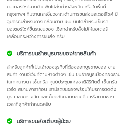
มอเตอร์ไซค์จากบ้านพักไปส่งต่างจังหวัด หรือในพื้นที่
กรุงเทพฯ ทีมงานเราเชี่ยวชาญด้านการขนส่งมอเตอร์ไซค์ มี
อุปกรณ์สำหรับการเคลื่อนย้าย เช่น บันไดสำหรับเข็นรถ
มอเตอร์ไซค์ขึ้นรถขนของ เชือกสำหรับลั้งไม่ให้มอเตอร์
เคลื่อนที่ระหว่างการขนส่ง ครับ
บริการขนย้ายบูธขายของ/ขายสินค้า
สำหรับลูกค้าที่เป็นเจ้าของธุรกิจที่ต้องออกบูธขายของ ขาย
สินค้า งานอีเว้นท์ตามห้างต่างๆ เช่น ขนย้ายบูธเมืองทองธานี
ไบเทคบางนา เซ็นทรัล ศูนย์ประชุมแห่งชาติสิริกิตติ์ เซ็นทรัล
เวิร์ด สยามพาราก้อน เรามีรถขนของพร้อมให้บริการติดตั้ง
บูธ เวลากลางวัน และเก็บกลับตอนกลางคืน หรือตามช่วง
เวลาที่ลูกค้ากำหนดครับ
บริการขนส่งเตียงผู้ป่วย