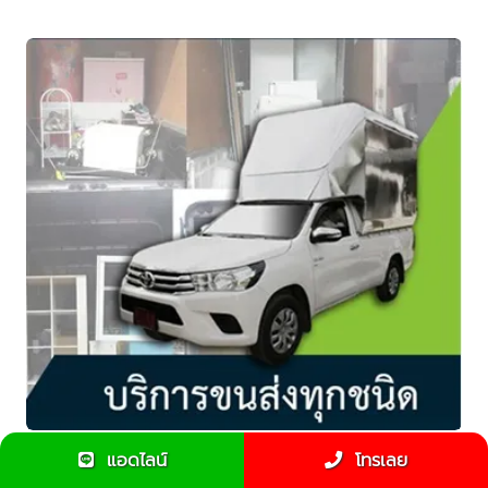
แอดไลน์
โทรเลย
ขนของกลับต่างจังหวัดใช้รถรับจ้างหรือขนส่งสิบล้ออะไรดี