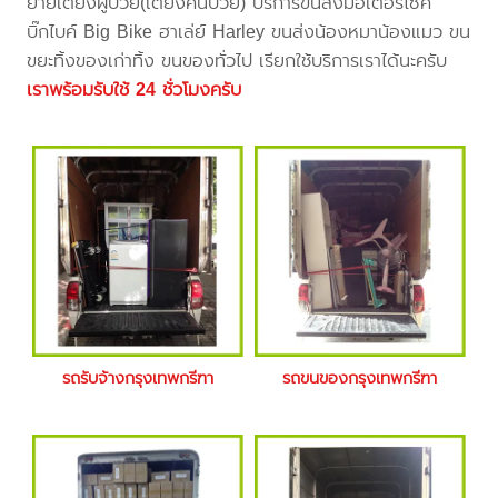
ย้ายเตียงผู้ป่วย(เตียงคนป่วย) บริการขนส่งมอเตอร์ไซค์
บิ๊กไบค์ Big Bike ฮาเล่ย์ Harley ขนส่งน้องหมาน้องแมว ขน
ขยะทิ้งของเก่าทิ้ง ขนของทั่วไป เรียกใช้บริการเราได้นะครับ
เราพร้อมรับใช้ 24 ชั่วโมงครับ
รถรับจ้างกรุงเทพกรีฑา
รถขนของกรุงเทพกรีฑา