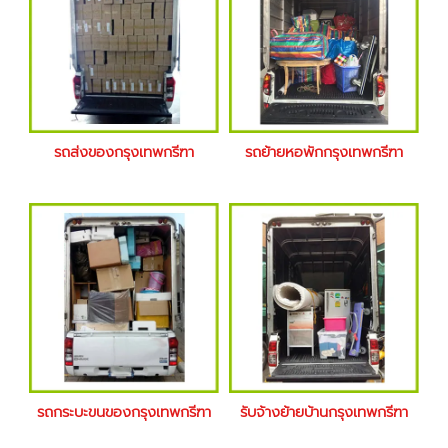
รถส่งของกรุงเทพกรีฑา
รถย้ายหอพักกรุงเทพกรีฑา
รถกระบะขนของกรุงเทพกรีฑา
รับจ้างย้ายบ้านกรุงเทพกรีฑา