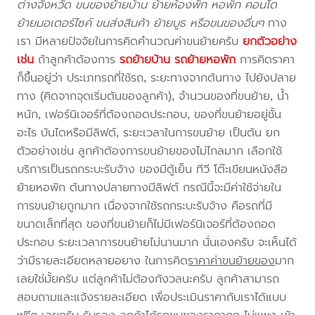
ต่างจังหวัด ขนของย้ายบ้าน ย้ายห้องพัก หอพัก คอนโด
ย้ายมอเตอร์ไซค์ ขนส่งสินค้า ย้ายบูธ หรือขนของอื่นๆ
ทาง
เรา มีหลายปัจจัยในการคิดคำนวณค่าขนย้ายครับ
ยกตัวอย่าง
เช่น
ถ้าลูกค้าต้องการ
รถย้ายบ้าน
รถย้ายหอพัก
การคิดราคา
ก็ขึ้นอยู่ว่า ประเภทรถที่ใช้รถ, ระยะทางจากต้นทาง ไปยังปลาย
ทาง (คิดจากจุดเริ่มต้นของลูกค้า), จำนวนของที่ขนย้าย, น้ำ
หนัก, เฟอร์นิเจอร์ที่ต้องถอดประกอบ, ของที่ขนย้ายอยู่ชั้น
อะไร บันไดหรือมีลิฟต์, ระยะเวลาในการขนย้าย เป็นต้น ยก
ตัวอย่างเช่น ลูกค้าต้องการขนย้ายของไม่ไกลมาก เลือกใช้
บริการเป็นรถกระบะรับจ้าง ของมีตู้เย็น ทีวี โต๊ะเขียนหนังสือ
ย้ายหอพัก ต้นทางปลายทางมีลิฟต์ กรณีนี้จะมีค่าใช้จ่ายใน
การขนย้ายถูกมาก เนื่องจากใช้รถกระบะรับจ้าง คือรถที่มี
ขนาดเล็กที่สุด ของที่ขนย้ายก็ไม่มีเฟอร์นิเจอร์ที่ต้องถอด
ประกอบ ระยะเวลาการขนย้ายไม่นานมาก นั่นเองครับ จะเห็นได้
ว่ามีรายละเอียดหลายอยาง ในการคิด
ราคาค่าขนย้ายของ
มาก
เลยใช่มั้ยครับ แต่ลูกค้าไม่ต้องกังวลนะครับ ลูกค้าสามารถ
สอบถามและแจ้งรายละเอียด เพื่อประเมินราคากับเราได้แบบ