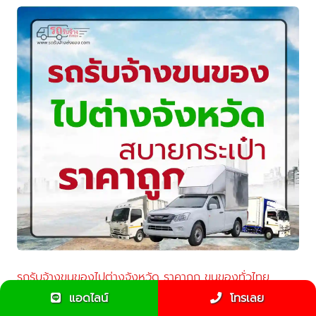
รถรับจ้างขนของไปต่างจังหวัด ราคาถูก ขนของทั่วไทย
สะดวก ปลอดภัย
แอดไลน์
โทรเลย