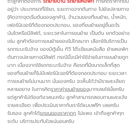
ถ้าลูกค้าต้องการ
รถย้ายบ้าน
รถย้ายหอพัก
การคิดราคาก็ขึ้น
อยู่ว่า ประเภทรถที่ใช้รถ, ระยะทางจากต้นทาง ไปยังปลายทาง
(คิดจากจุดเริ่มต้นของลูกค้า), จำนวนของที่ขนย้าย, น้ำหนัก,
เฟอร์นิเจอร์ที่ต้องถอดประกอบ, ของที่ขนย้ายอยู่ชั้นอะไร
บันไดหรือมีลิฟต์, ระยะเวลาในการขนย้าย เป็นต้น ยกตัวอย่าง
เช่น ลูกค้าต้องการขนย้ายของไม่ไกลมาก เลือกใช้บริการเป็น
รถกระบะรับจ้าง ของมีตู้เย็น ทีวี โต๊ะเขียนหนังสือ ย้ายหอพัก
ต้นทางปลายทางมีลิฟต์ กรณีนี้จะมีค่าใช้จ่ายในการขนย้ายถูก
มาก เนื่องจากใช้รถกระบะรับจ้าง คือรถที่มีขนาดเล็กที่สุด
ของที่ขนย้ายก็ไม่มีเฟอร์นิเจอร์ที่ต้องถอดประกอบ ระยะเวลา
การขนย้ายไม่นานมาก นั่นเองครับ จะเห็นได้ว่ามีรายละเอียด
หลายอยาง ในการคิด
ราคาค่าขนย้ายของ
มากเลยใช่มั้ยครับ
แต่ลูกค้าไม่ต้องกังวลนะครับ ลูกค้าสามารถสอบถามและแจ้ง
รายละเอียด เพื่อประเมินราคากับเราได้แบบฟรีๆ เลยครับ
รับรอง ลูกค้าได้
รถขนของราคาถูก
ไม่แพง เข้าถึงลูกค้าทุก
ระดับ บริการประทับใจแน่นอนครับ