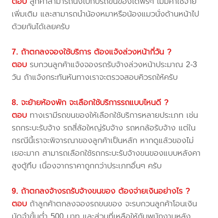
ตอบ
ลูกค้าสามารถนั่งไปกับรถขนของได้ฟรีๆ ไม่มีค่าใช้จ่าย
เพิ่มเติม และสามารถนำน้องหมาหรือน้องแมวนั่งด้านหน้าไป
ด้วยกันได้เลยครับ
7. ถ้าตกลงจองใช้บริการ ต้องแจ้งล่วงหน้ากี่วัน ?
ตอบ
รบกวนลูกค้าแจ้งจองรถรับจ้างล่วงหน้าประมาณ 2-3
วัน ถ้าแจ้งกระทันหันทางเราจะตรวจสอบคิวรถให้ครับ
8. จะย้ายห้องพัก จะเลือกใช้บริการรถแบบไหนดี ?
ตอบ
ทางเรามีรถขนของให้เลือกใช้บริการหลายประเภท เช่น
รถกระบะรับจ้าง รถสี่ล้อใหญ่รับจ้าง รถหกล้อรับจ้าง แต่ใน
กรณีนี้เราจะพิจารณาของลูกค้าเป็นหลัก หากดูแล้วของไม่
เยอะมาก สามารถเลือกใช้รถกระบะรับจ้างขนของแบบหลังคา
สูงตู้ทึบ เนื่องจากราคาถูกกว่าประเภทอื่นๆ ครับ
9. ถ้าตกลงจ้างรถรับจ้างขนของ ต้องจ่ายเงินอย่างไร ?
ตอบ
ถ้าลูกค้าตกลงจองรถขนของ จะรบกวนลูกค้าโอนเงิน
มัดจำขั้นต่ำ 500 บาท และส่วนที่เหลือให้กับพนักงานหลัง