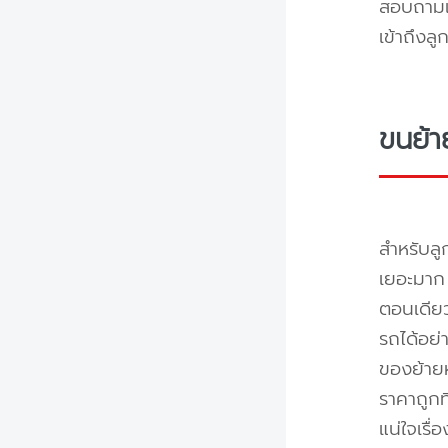
สอบถามแล
เข้าถึงล
ขนย้า
สำหรับลู
เยอะมาก 
ตอนเดียว
รถได้อย่
ของย้ายห
ราคาถูกท
แน่ใจเรื