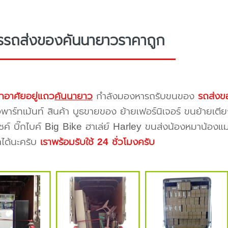
รรถส่งของคันนายาวราคาถูก
กอาศัยอยู่แถว
คันนายาว
กำลังมองหารถรับขนของ
รถส่งข
าร์ทเม้นท์ สินค้า บูธขายของ ย้ายเฟอร์นิเจอร์ ขนย้ายเตีย
ซค์ บิ๊กไบค์ Big Bike ฮาเล่ย์ Harley ขนส่งน้องหมาน้องแม
าได้นะครับ
เราพร้อมรับใช้ 24 ชั่วโมงครับ