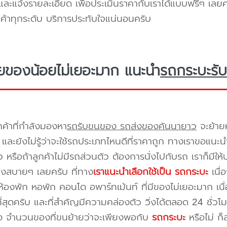
ะแจ้งรายละเอียด เพื่อประเมินราคากับเราได้แบบฟรีๆ เลยคร
ูกค้าทุกระดับ บริการประทับใจแน่นอนครับ
ยของน้อยไม่เยอะมาก แนะนำ
รถกระบะรับ
กค้าที่กำลังมองหา
รถรับขนของ รถส่งของคันนายาว
จะย้ายห
และยังไม่รู้ว่าจะใช้รถประเภทไหนดีที่ราคาถูก ทางเราขอแนะน
 หรือถ้าลูกค้าไม่มีรถส่วนตัว ต้องการนั่งไปกับรถ เราก็มีใ
างสบายๆ เลยครับ ที่ทาง
เราแนะนำเลือกใช้เป็น รถกระบะ
เนื่
้องพัก หอพัก คอนโด อพาร์ทเม้นท์ ที่มีของไม่เยอะมาก เนื
ี่สุดครับ และที่สำคัญมีความคล่องตัว วิ่งได้ตลอด 24 ชั่วโมง 
่อง จำนวนของที่ขนย้ายว่าจะเพียงพอกับ
รถกระบะ
หรือไม่ ก