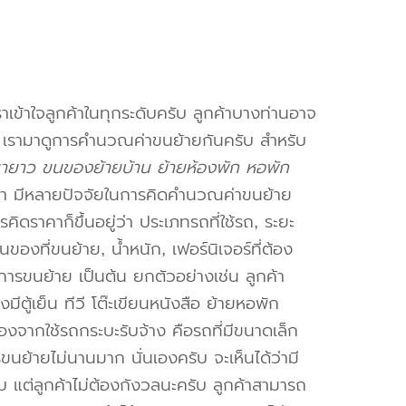
าเข้าใจลูกค้าในทุกระดับครับ ลูกค้าบางท่านอาจ
จ เรามาดูการคำนวณค่าขนย้ายกันครับ สำหรับ
ายาว ขนของย้ายบ้าน ย้ายห้องพัก หอพัก
า มีหลายปัจจัยในการคิดคำนวณค่าขนย้าย
คิดราคาก็ขึ้นอยู่ว่า ประเภทรถที่ใช้รถ, ระยะ
งที่ขนย้าย, น้ำหนัก, เฟอร์นิเจอร์ที่ต้อง
การขนย้าย เป็นต้น ยกตัวอย่างเช่น ลูกค้า
ตู้เย็น ทีวี โต๊ะเขียนหนังสือ ย้ายหอพัก
องจากใช้รถกระบะรับจ้าง คือรถที่มีขนาดเล็ก
รขนย้ายไม่นานมาก นั่นเองครับ จะเห็นได้ว่ามี
ับ แต่ลูกค้าไม่ต้องกังวลนะครับ ลูกค้าสามารถ