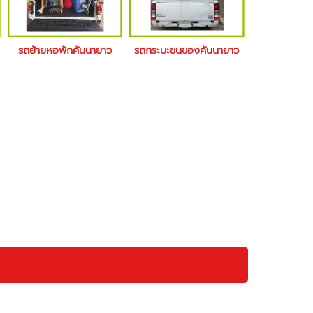
รถย้ายหอพักคันนายาว
รถกระบะขนของคันนายาว