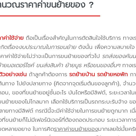
ำนวณราคาค่าขนย้ายของ ?
าค่าใช้จ่าย
ถือเป็นเรื่องสำคัญในการตัดสินใจใช้บริการ ทางเร
กัดเรื่อง
งบประมาณในการขนย้าย
ดังนั้น เพื่อความสบายใ
คาค่าใช้จ่ายไม่ว่าจะเป็นการขนย้ายของทั่วไป
รถส่งของคันน
ายมอเตอร์ไซค์ ขนส่งสินค้า ย้ายบูธ หรือขนของอื่นๆ
ทางเร
ัวอย่างเช่น
ถ้าลูกค้าต้องการ
รถย้ายบ้าน
รถย้ายหอพัก
การ
นทาง ไปยังปลายทาง (คิดจากจุดเริ่มต้นของลูกค้า), จำนวนขอ
บ, ของที่ขนย้ายอยู่ชั้นอะไร บันไดหรือมีลิฟต์, ระยะเวลาใน
นย้ายของไม่ไกลมาก เลือกใช้บริการเป็นรถกระบะรับจ้าง ของมี
ายทางมีลิฟต์ กรณีนี้จะมีค่าใช้จ่ายในการขนย้ายถูกมาก เนื่
องที่ขนย้ายก็ไม่มีเฟอร์นิเจอร์ที่ต้องถอดประกอบ ระยะเวลากา
ียดหลายอยาง ในการคิด
ราคาค่าขนย้ายของ
มากเลยใช่มั้ยคร