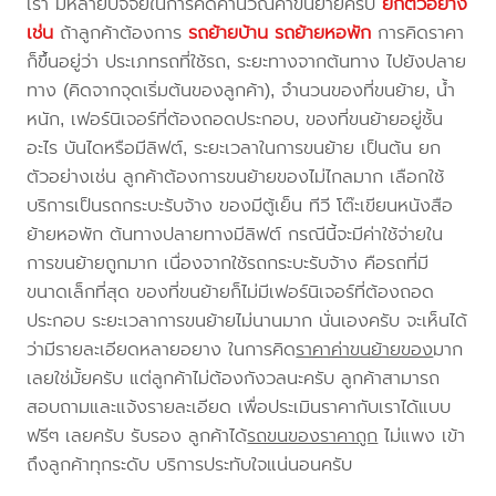
เรา มีหลายปัจจัยในการคิดคำนวณค่าขนย้ายครับ
ยกตัวอย่าง
เช่น
ถ้าลูกค้าต้องการ
รถย้ายบ้าน
รถย้ายหอพัก
การคิดราคา
ก็ขึ้นอยู่ว่า ประเภทรถที่ใช้รถ, ระยะทางจากต้นทาง ไปยังปลาย
ทาง (คิดจากจุดเริ่มต้นของลูกค้า), จำนวนของที่ขนย้าย, น้ำ
หนัก, เฟอร์นิเจอร์ที่ต้องถอดประกอบ, ของที่ขนย้ายอยู่ชั้น
อะไร บันไดหรือมีลิฟต์, ระยะเวลาในการขนย้าย เป็นต้น ยก
ตัวอย่างเช่น ลูกค้าต้องการขนย้ายของไม่ไกลมาก เลือกใช้
บริการเป็นรถกระบะรับจ้าง ของมีตู้เย็น ทีวี โต๊ะเขียนหนังสือ
ย้ายหอพัก ต้นทางปลายทางมีลิฟต์ กรณีนี้จะมีค่าใช้จ่ายใน
การขนย้ายถูกมาก เนื่องจากใช้รถกระบะรับจ้าง คือรถที่มี
ขนาดเล็กที่สุด ของที่ขนย้ายก็ไม่มีเฟอร์นิเจอร์ที่ต้องถอด
ประกอบ ระยะเวลาการขนย้ายไม่นานมาก นั่นเองครับ จะเห็นได้
ว่ามีรายละเอียดหลายอยาง ในการคิด
ราคาค่าขนย้ายของ
มาก
เลยใช่มั้ยครับ แต่ลูกค้าไม่ต้องกังวลนะครับ ลูกค้าสามารถ
สอบถามและแจ้งรายละเอียด เพื่อประเมินราคากับเราได้แบบ
ฟรีๆ เลยครับ รับรอง ลูกค้าได้
รถขนของราคาถูก
ไม่แพง เข้า
ถึงลูกค้าทุกระดับ บริการประทับใจแน่นอนครับ