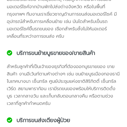
มอเตอร์ไซค์จากบ้านพักไปส่งต่างจังหวัด หรือในพื้นที่
กรุงเทพฯ ทีมงานเราเชี่ยวชาญด้านการขนส่งมอเตอร์ไซค์ มี
อุปกรณ์สำหรับการเคลื่อนย้าย เช่น บันไดสำหรับเข็นรถ
มอเตอร์ไซค์ขึ้นรถขนของ เชือกสำหรับลั้งไม่ให้มอเตอร์
เคลื่อนที่ระหว่างการขนส่ง ครับ
บริการขนย้ายบูธขายของ/ขายสินค้า
สำหรับลูกค้าที่เป็นเจ้าของธุรกิจที่ต้องออกบูธขายของ ขาย
สินค้า งานอีเว้นท์ตามห้างต่างๆ เช่น ขนย้ายบูธเมืองทองธานี
ไบเทคบางนา เซ็นทรัล ศูนย์ประชุมแห่งชาติสิริกิตติ์ เซ็นทรัล
เวิร์ด สยามพาราก้อน เรามีรถขนของพร้อมให้บริการติดตั้ง
บูธ เวลากลางวัน และเก็บกลับตอนกลางคืน หรือตามช่วง
เวลาที่ลูกค้ากำหนดครับ
บริการขนส่งเตียงผู้ป่วย