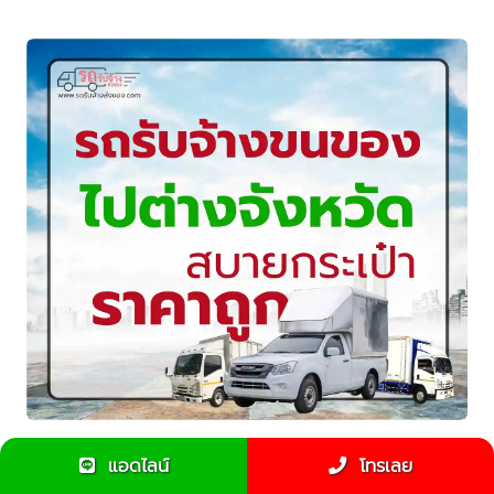
รถรับจ้างขนของไปต่างจังหวัด ราคาถูก ขนของทั่วไทย
แอดไลน์
โทรเลย
สะดวก ปลอดภัย