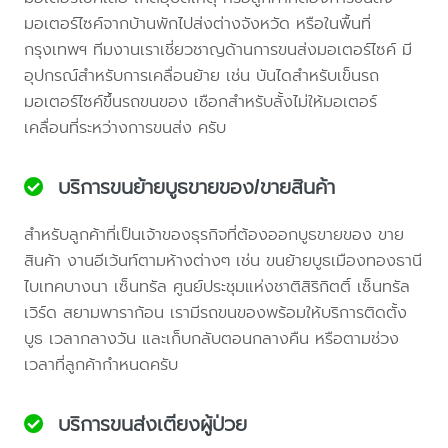
มอเตอร์ไซค์จากบ้านพักไปส่งต่างจังหวัด หรือในพื้นที่
กรุงเทพฯ ทีมงานเราเชี่ยวชาญด้านการขนส่งมอเตอร์ไซค์ มี
อุปกรณ์สำหรับการเคลื่อนย้าย เช่น บันไดสำหรับเข็นรถ
มอเตอร์ไซค์ขึ้นรถขนของ เชือกสำหรับลั้งไม่ให้มอเตอร์
เคลื่อนที่ระหว่างการขนส่ง ครับ
บริการขนย้ายบูธขายของ/ขายสินค้า
สำหรับลูกค้าที่เป็นเจ้าของธุรกิจที่ต้องออกบูธขายของ ขาย
สินค้า งานอีเว้นท์ตามห้างต่างๆ เช่น ขนย้ายบูธเมืองทองธานี
ไบเทคบางนา เซ็นทรัล ศูนย์ประชุมแห่งชาติสิริกิตติ์ เซ็นทรัล
เวิร์ด สยามพาราก้อน เรามีรถขนของพร้อมให้บริการติดตั้ง
บูธ เวลากลางวัน และเก็บกลับตอนกลางคืน หรือตามช่วง
เวลาที่ลูกค้ากำหนดครับ
บริการขนส่งเตียงผู้ป่วย