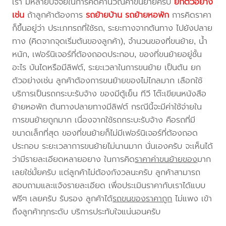
เรา มีหลายปัจจัยในการคิดคำนวณค่าขนย้ายครับ
ยกตัวอย่าง
เช่น
ถ้าลูกค้าต้องการ
รถย้ายบ้าน
รถย้ายหอพัก
การคิดราคา
ก็ขึ้นอยู่ว่า ประเภทรถที่ใช้รถ, ระยะทางจากต้นทาง ไปยังปลาย
ทาง (คิดจากจุดเริ่มต้นของลูกค้า), จำนวนของที่ขนย้าย, น้ำ
หนัก, เฟอร์นิเจอร์ที่ต้องถอดประกอบ, ของที่ขนย้ายอยู่ชั้น
อะไร บันไดหรือมีลิฟต์, ระยะเวลาในการขนย้าย เป็นต้น ยก
ตัวอย่างเช่น ลูกค้าต้องการขนย้ายของไม่ไกลมาก เลือกใช้
บริการเป็นรถกระบะรับจ้าง ของมีตู้เย็น ทีวี โต๊ะเขียนหนังสือ
ย้ายหอพัก ต้นทางปลายทางมีลิฟต์ กรณีนี้จะมีค่าใช้จ่ายใน
การขนย้ายถูกมาก เนื่องจากใช้รถกระบะรับจ้าง คือรถที่มี
ขนาดเล็กที่สุด ของที่ขนย้ายก็ไม่มีเฟอร์นิเจอร์ที่ต้องถอด
ประกอบ ระยะเวลาการขนย้ายไม่นานมาก นั่นเองครับ จะเห็นได้
ว่ามีรายละเอียดหลายอยาง ในการคิด
ราคาค่าขนย้ายของ
มาก
เลยใช่มั้ยครับ แต่ลูกค้าไม่ต้องกังวลนะครับ ลูกค้าสามารถ
สอบถามและแจ้งรายละเอียด เพื่อประเมินราคากับเราได้แบบ
ฟรีๆ เลยครับ รับรอง ลูกค้าได้
รถขนของราคาถูก
ไม่แพง เข้า
ถึงลูกค้าทุกระดับ บริการประทับใจแน่นอนครับ