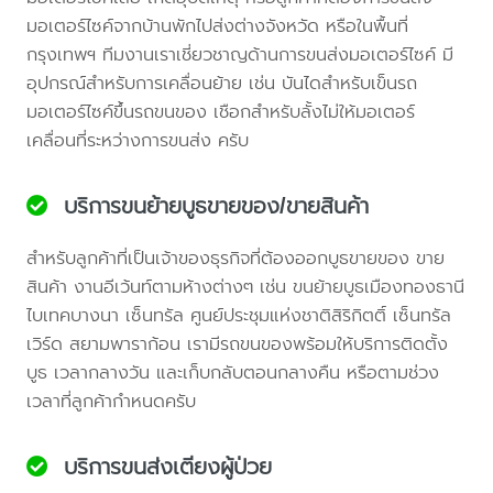
มอเตอร์ไซค์จากบ้านพักไปส่งต่างจังหวัด หรือในพื้นที่
กรุงเทพฯ ทีมงานเราเชี่ยวชาญด้านการขนส่งมอเตอร์ไซค์ มี
อุปกรณ์สำหรับการเคลื่อนย้าย เช่น บันไดสำหรับเข็นรถ
มอเตอร์ไซค์ขึ้นรถขนของ เชือกสำหรับลั้งไม่ให้มอเตอร์
เคลื่อนที่ระหว่างการขนส่ง ครับ
บริการขนย้ายบูธขายของ/ขายสินค้า
สำหรับลูกค้าที่เป็นเจ้าของธุรกิจที่ต้องออกบูธขายของ ขาย
สินค้า งานอีเว้นท์ตามห้างต่างๆ เช่น ขนย้ายบูธเมืองทองธานี
ไบเทคบางนา เซ็นทรัล ศูนย์ประชุมแห่งชาติสิริกิตติ์ เซ็นทรัล
เวิร์ด สยามพาราก้อน เรามีรถขนของพร้อมให้บริการติดตั้ง
บูธ เวลากลางวัน และเก็บกลับตอนกลางคืน หรือตามช่วง
เวลาที่ลูกค้ากำหนดครับ
บริการขนส่งเตียงผู้ป่วย