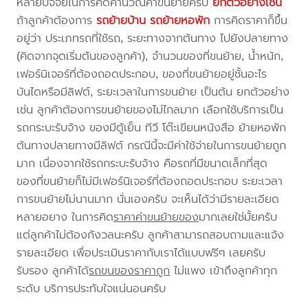
หลายปัจจัยในการคิดคำนวณค่าขนย้ายครับ
ยกตัวอย่างเช่น
ถ้าลูกค้าต้องการ
รถย้ายบ้าน
รถย้ายหอพัก
การคิดราคาก็ขึ้น
อยู่ว่า ประเภทรถที่ใช้รถ, ระยะทางจากต้นทาง ไปยังปลายทาง
(คิดจากจุดเริ่มต้นของลูกค้า), จำนวนของที่ขนย้าย, น้ำหนัก,
เฟอร์นิเจอร์ที่ต้องถอดประกอบ, ของที่ขนย้ายอยู่ชั้นอะไร
บันไดหรือมีลิฟต์, ระยะเวลาในการขนย้าย เป็นต้น ยกตัวอย่าง
เช่น ลูกค้าต้องการขนย้ายของไม่ไกลมาก เลือกใช้บริการเป็น
รถกระบะรับจ้าง ของมีตู้เย็น ทีวี โต๊ะเขียนหนังสือ ย้ายหอพัก
ต้นทางปลายทางมีลิฟต์ กรณีนี้จะมีค่าใช้จ่ายในการขนย้ายถูก
มาก เนื่องจากใช้รถกระบะรับจ้าง คือรถที่มีขนาดเล็กที่สุด
ของที่ขนย้ายก็ไม่มีเฟอร์นิเจอร์ที่ต้องถอดประกอบ ระยะเวลา
การขนย้ายไม่นานมาก นั่นเองครับ จะเห็นได้ว่ามีรายละเอียด
หลายอยาง ในการคิด
ราคาค่าขนย้ายของ
มากเลยใช่มั้ยครับ
แต่ลูกค้าไม่ต้องกังวลนะครับ ลูกค้าสามารถสอบถามและแจ้ง
รายละเอียด เพื่อประเมินราคากับเราได้แบบฟรีๆ เลยครับ
รับรอง ลูกค้าได้
รถขนของราคาถูก
ไม่แพง เข้าถึงลูกค้าทุก
ระดับ บริการประทับใจแน่นอนครับ