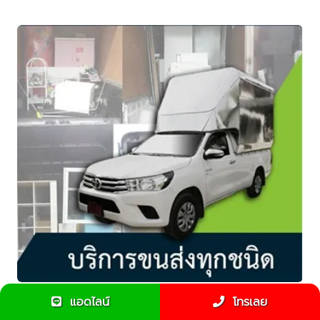
แอดไลน์
โทรเลย
รู้หรือไม่ รถกระบะขนของ มีหลายแบบให้เลือก