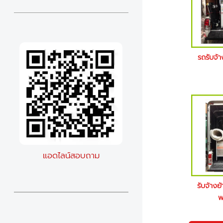
รถรับจ้
แอดไลน์สอบถาม
รับจ้างย
พ