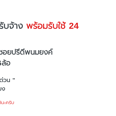
ับจ้าง
พร้อมรับใช้ 24
ซอยปรีดีพนมยงค์
6ล้อ
ด่วน "
โมง
้นะครับ