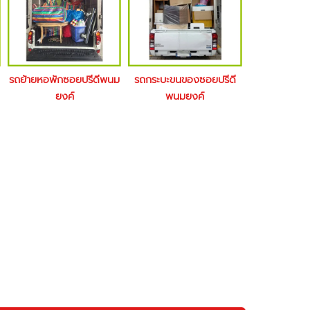
รถย้ายหอพักซอยปรีดีพนม
รถกระบะขนของซอยปรีดี
ยงค์
พนมยงค์