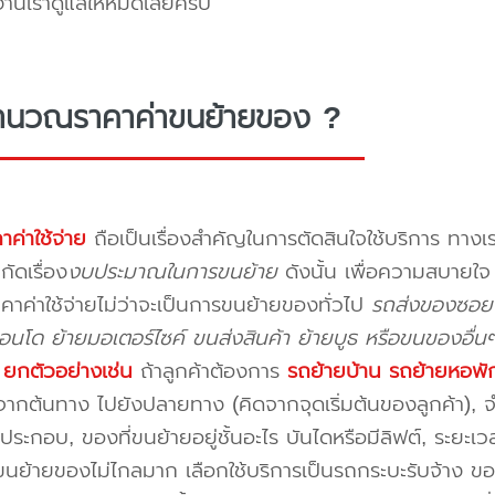
งานเราดูแลให้หมดเลยครับ
ำนวณราคาค่าขนย้ายของ ?
าค่าใช้จ่าย
ถือเป็นเรื่องสำคัญในการตัดสินใจใช้บริการ ทางเร
กัดเรื่อง
งบประมาณในการขนย้าย
ดังนั้น เพื่อความสบายใ
คาค่าใช้จ่ายไม่ว่าจะเป็นการขนย้ายของทั่วไป
รถส่งของซอยป
นโด ย้ายมอเตอร์ไซค์ ขนส่งสินค้า ย้ายบูธ หรือขนของอื่น
บ
ยกตัวอย่างเช่น
ถ้าลูกค้าต้องการ
รถย้ายบ้าน
รถย้ายหอพั
ากต้นทาง ไปยังปลายทาง (คิดจากจุดเริ่มต้นของลูกค้า), จำน
ระกอบ, ของที่ขนย้ายอยู่ชั้นอะไร บันไดหรือมีลิฟต์, ระยะเ
นย้ายของไม่ไกลมาก เลือกใช้บริการเป็นรถกระบะรับจ้าง ของมี