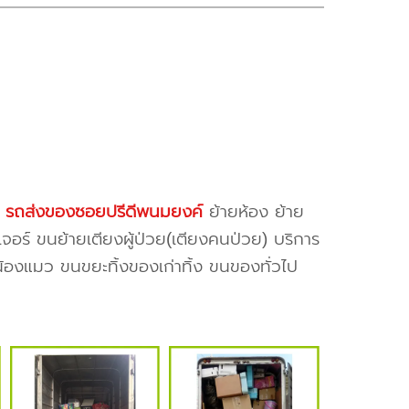
ง
รถส่งของซอยปรีดีพนมยงค์
ย้ายห้อง ย้าย
จอร์ ขนย้ายเตียงผู้ป่วย(เตียงคนป่วย) บริการ
น้องแมว ขนขยะทิ้งของเก่าทิ้ง ขนของทั่วไป