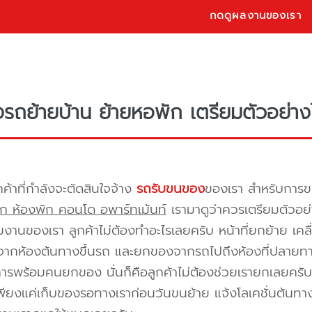
กดดูผลงานของเรา
างรถย้ายบ้าน ย้ายหอพัก เตรียมตัวอย่าง
กค้าที่กำลังจะตัดสินใจจ้าง
รถรับขนของ
ของเรา สำหรับกา
ก ห้องพัก คอนโด อพาร์ทเม้นท์
เรามาดูว่าควรเตรียมตัวอย่
ีมงานของเรา ลูกค้าไม่ต้องทำอะไรเลยครับ หน้าที่ยกย้าย เคลื
กห้องต้นทางขึ้นรถ และยกของจากรถไปถึงห้องที่ปลายทาง 
ิการพร้อมคนยกของ นั่นก็คือลูกค้าไม่ต้องช่วยเรายกเลยครับ 
พียงแค่เก็บของรอทางเราก่อนวันขนย้าย แจ้งโลเคชั่นต้นทาง