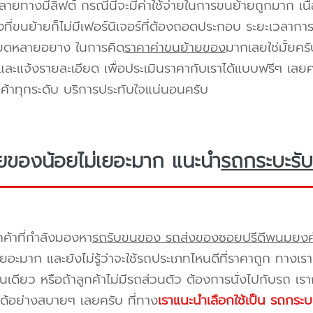
ายทางมีลิฟต์ กรณีนี้จะมีค่าใช้จ่ายในการขนย้ายถูกมาก เนื่
องที่ขนย้ายก็ไม่มีเฟอร์นิเจอร์ที่ต้องถอดประกอบ ระยะเวลากา
ียดหลายอยาง ในการคิด
ราคาค่าขนย้ายของ
มากเลยใช่มั้ยคร
ะแจ้งรายละเอียด เพื่อประเมินราคากับเราได้แบบฟรีๆ เลยคร
ูกค้าทุกระดับ บริการประทับใจแน่นอนครับ
ยของน้อยไม่เยอะมาก แนะนำ
รถกระบะรับ
กค้าที่กำลังมองหา
รถรับขนของ รถส่งของซอยปรีดีพนมยงค
เยอะมาก และยังไม่รู้ว่าจะใช้รถประเภทไหนดีที่ราคาถูก ทางเ
เดียว หรือถ้าลูกค้าไม่มีรถส่วนตัว ต้องการนั่งไปกับรถ เรา
ด้อย่างสบายๆ เลยครับ ที่ทาง
เราแนะนำเลือกใช้เป็น รถกระบ