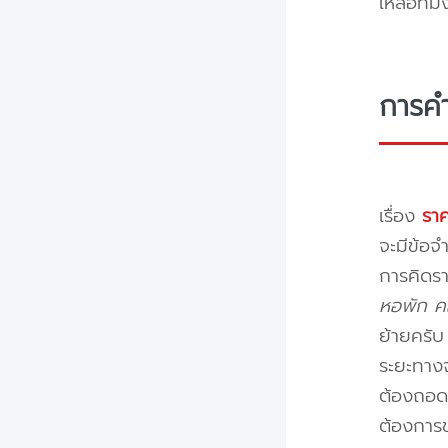
เหลือทีม
การค
เรื่อง
ราค
จะมีข้อจำ
การคิดรา
หอพัก คอ
ย้ายครั
ระยะทางจ
ต้องถอดป
ต้องการข