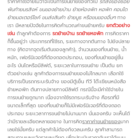
ราคาค่าใช้จ่ายไม่ว่าจะเป็นการขนย้ายของทั่วไป
รถส่งของซอย
พันท้ายนรสิงห์ ขนของย้ายบ้าน ย้ายห้องพัก หอพัก คอนโด
ย้ายมอเตอร์ไซค์ ขนส่งสินค้า ย้ายบูธ หรือขนของอื่นๆ
ทาง
เรา มีหลายปัจจัยในการคิดคำนวณค่าขนย้ายครับ
ยกตัวอย่าง
เช่น
ถ้าลูกค้าต้องการ
รถย้ายบ้าน
รถย้ายหอพัก
การคิดราคา
ก็ขึ้นอยู่ว่า ประเภทรถที่ใช้รถ, ระยะทางจากต้นทาง ไปยังปลาย
ทาง (คิดจากจุดเริ่มต้นของลูกค้า), จำนวนของที่ขนย้าย, น้ำ
หนัก, เฟอร์นิเจอร์ที่ต้องถอดประกอบ, ของที่ขนย้ายอยู่ชั้น
อะไร บันไดหรือมีลิฟต์, ระยะเวลาในการขนย้าย เป็นต้น ยก
ตัวอย่างเช่น ลูกค้าต้องการขนย้ายของไม่ไกลมาก เลือกใช้
บริการเป็นรถกระบะรับจ้าง ของมีตู้เย็น ทีวี โต๊ะเขียนหนังสือ
ย้ายหอพัก ต้นทางปลายทางมีลิฟต์ กรณีนี้จะมีค่าใช้จ่ายใน
การขนย้ายถูกมาก เนื่องจากใช้รถกระบะรับจ้าง คือรถที่มี
ขนาดเล็กที่สุด ของที่ขนย้ายก็ไม่มีเฟอร์นิเจอร์ที่ต้องถอด
ประกอบ ระยะเวลาการขนย้ายไม่นานมาก นั่นเองครับ จะเห็นได้
ว่ามีรายละเอียดหลายอยาง ในการคิด
ราคาค่าขนย้ายของ
มาก
เลยใช่มั้ยครับ แต่ลูกค้าไม่ต้องกังวลนะครับ ลูกค้าสามารถ
สอบถามและแจ้งรายละเอียด เพื่อประเมินราคากับเราได้แบบ