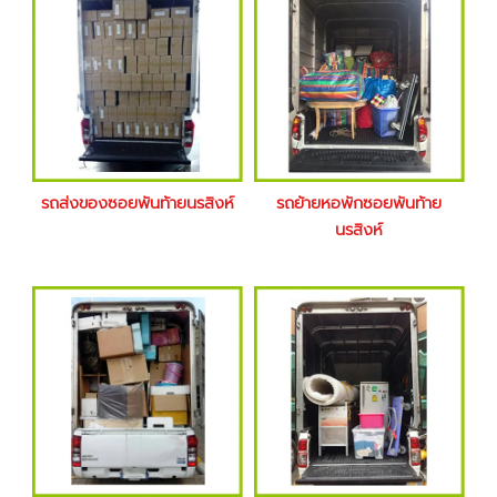
รถส่งของซอยพันท้ายนรสิงห์
รถย้ายหอพักซอยพันท้าย
นรสิงห์