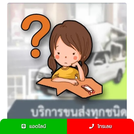
แอดไลน์
โทรเลย
5 คำถามรถรับจ้างส่งของที่พบบ่อย