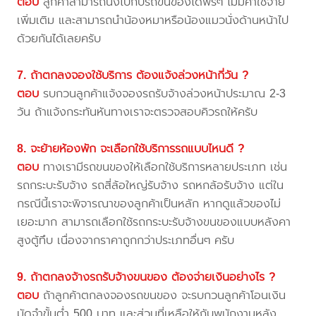
ตอบ
ลูกค้าสามารถนั่งไปกับรถขนของได้ฟรีๆ ไม่มีค่าใช้จ่าย
เพิ่มเติม และสามารถนำน้องหมาหรือน้องแมวนั่งด้านหน้าไป
ด้วยกันได้เลยครับ
7. ถ้าตกลงจองใช้บริการ ต้องแจ้งล่วงหน้ากี่วัน ?
ตอบ
รบกวนลูกค้าแจ้งจองรถรับจ้างล่วงหน้าประมาณ 2-3
วัน ถ้าแจ้งกระทันหันทางเราจะตรวจสอบคิวรถให้ครับ
8. จะย้ายห้องพัก จะเลือกใช้บริการรถแบบไหนดี ?
ตอบ
ทางเรามีรถขนของให้เลือกใช้บริการหลายประเภท เช่น
รถกระบะรับจ้าง รถสี่ล้อใหญ่รับจ้าง รถหกล้อรับจ้าง แต่ใน
กรณีนี้เราจะพิจารณาของลูกค้าเป็นหลัก หากดูแล้วของไม่
เยอะมาก สามารถเลือกใช้รถกระบะรับจ้างขนของแบบหลังคา
สูงตู้ทึบ เนื่องจากราคาถูกกว่าประเภทอื่นๆ ครับ
9. ถ้าตกลงจ้างรถรับจ้างขนของ ต้องจ่ายเงินอย่างไร ?
ตอบ
ถ้าลูกค้าตกลงจองรถขนของ จะรบกวนลูกค้าโอนเงิน
มัดจำขั้นต่ำ 500 บาท และส่วนที่เหลือให้กับพนักงานหลัง