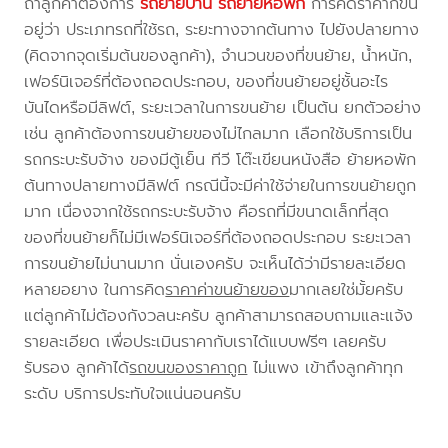
ถ้าลูกค้าต้องการ
รถย้ายบ้าน
รถย้ายหอพัก
การคิดราคาก็ขึ้น
อยู่ว่า ประเภทรถที่ใช้รถ, ระยะทางจากต้นทาง ไปยังปลายทาง
(คิดจากจุดเริ่มต้นของลูกค้า), จำนวนของที่ขนย้าย, น้ำหนัก,
เฟอร์นิเจอร์ที่ต้องถอดประกอบ, ของที่ขนย้ายอยู่ชั้นอะไร
บันไดหรือมีลิฟต์, ระยะเวลาในการขนย้าย เป็นต้น ยกตัวอย่าง
เช่น ลูกค้าต้องการขนย้ายของไม่ไกลมาก เลือกใช้บริการเป็น
รถกระบะรับจ้าง ของมีตู้เย็น ทีวี โต๊ะเขียนหนังสือ ย้ายหอพัก
ต้นทางปลายทางมีลิฟต์ กรณีนี้จะมีค่าใช้จ่ายในการขนย้ายถูก
มาก เนื่องจากใช้รถกระบะรับจ้าง คือรถที่มีขนาดเล็กที่สุด
ของที่ขนย้ายก็ไม่มีเฟอร์นิเจอร์ที่ต้องถอดประกอบ ระยะเวลา
การขนย้ายไม่นานมาก นั่นเองครับ จะเห็นได้ว่ามีรายละเอียด
หลายอยาง ในการคิด
ราคาค่าขนย้ายของ
มากเลยใช่มั้ยครับ
แต่ลูกค้าไม่ต้องกังวลนะครับ ลูกค้าสามารถสอบถามและแจ้ง
รายละเอียด เพื่อประเมินราคากับเราได้แบบฟรีๆ เลยครับ
รับรอง ลูกค้าได้
รถขนของราคาถูก
ไม่แพง เข้าถึงลูกค้าทุก
ระดับ บริการประทับใจแน่นอนครับ