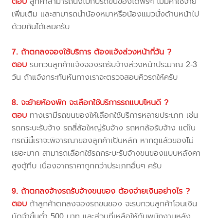
ตอบ
ลูกค้าสามารถนั่งไปกับรถขนของได้ฟรีๆ ไม่มีค่าใช้จ่าย
เพิ่มเติม และสามารถนำน้องหมาหรือน้องแมวนั่งด้านหน้าไป
ด้วยกันได้เลยครับ
7. ถ้าตกลงจองใช้บริการ ต้องแจ้งล่วงหน้ากี่วัน ?
ตอบ
รบกวนลูกค้าแจ้งจองรถรับจ้างล่วงหน้าประมาณ 2-3
วัน ถ้าแจ้งกระทันหันทางเราจะตรวจสอบคิวรถให้ครับ
8. จะย้ายห้องพัก จะเลือกใช้บริการรถแบบไหนดี ?
ตอบ
ทางเรามีรถขนของให้เลือกใช้บริการหลายประเภท เช่น
รถกระบะรับจ้าง รถสี่ล้อใหญ่รับจ้าง รถหกล้อรับจ้าง แต่ใน
กรณีนี้เราจะพิจารณาของลูกค้าเป็นหลัก หากดูแล้วของไม่
เยอะมาก สามารถเลือกใช้รถกระบะรับจ้างขนของแบบหลังคา
สูงตู้ทึบ เนื่องจากราคาถูกกว่าประเภทอื่นๆ ครับ
9. ถ้าตกลงจ้างรถรับจ้างขนของ ต้องจ่ายเงินอย่างไร ?
ตอบ
ถ้าลูกค้าตกลงจองรถขนของ จะรบกวนลูกค้าโอนเงิน
มัดจำขั้นต่ำ 500 บาท และส่วนที่เหลือให้กับพนักงานหลัง