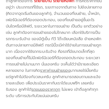
ถ้าลูกค้าต้องการ
รถย้ายบ้าน
รถย้ายหอพัก
การคิดราคาก็ขึ้น
อยู่ว่า ประเภทรถที่ใช้รถ, ระยะทางจากต้นทาง ไปยังปลายทาง
(คิดจากจุดเริ่มต้นของลูกค้า), จำนวนของที่ขนย้าย, น้ำหนัก,
เฟอร์นิเจอร์ที่ต้องถอดประกอบ, ของที่ขนย้ายอยู่ชั้นอะไร
บันไดหรือมีลิฟต์, ระยะเวลาในการขนย้าย เป็นต้น ยกตัวอย่าง
เช่น ลูกค้าต้องการขนย้ายของไม่ไกลมาก เลือกใช้บริการเป็น
รถกระบะรับจ้าง ของมีตู้เย็น ทีวี โต๊ะเขียนหนังสือ ย้ายหอพัก
ต้นทางปลายทางมีลิฟต์ กรณีนี้จะมีค่าใช้จ่ายในการขนย้ายถูก
มาก เนื่องจากใช้รถกระบะรับจ้าง คือรถที่มีขนาดเล็กที่สุด
ของที่ขนย้ายก็ไม่มีเฟอร์นิเจอร์ที่ต้องถอดประกอบ ระยะเวลา
การขนย้ายไม่นานมาก นั่นเองครับ จะเห็นได้ว่ามีรายละเอียด
หลายอยาง ในการคิด
ราคาค่าขนย้ายของ
มากเลยใช่มั้ยครับ
แต่ลูกค้าไม่ต้องกังวลนะครับ ลูกค้าสามารถสอบถามและแจ้ง
รายละเอียด เพื่อประเมินราคากับเราได้แบบฟรีๆ เลยครับ
รับรอง ลูกค้าได้
รถขนของราคาถูก
ไม่แพง เข้าถึงลูกค้าทุก
ระดับ บริการประทับใจแน่นอนครับ