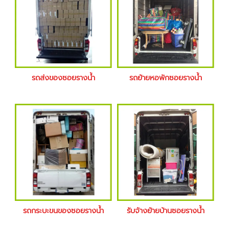
รถส่งของซอยรางน้ำ
รถย้ายหอพักซอยรางน้ำ
รถกระบะขนของซอยรางน้ำ
รับจ้างย้ายบ้านซอยรางน้ำ