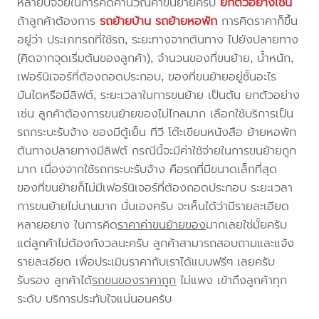
หลายปัจจัยในการคิดคำนวณค่าขนย้ายครับ
ยกตัวอย่างเช่น
ถ้าลูกค้าต้องการ
รถย้ายบ้าน
รถย้ายหอพัก
การคิดราคาก็ขึ้น
อยู่ว่า ประเภทรถที่ใช้รถ, ระยะทางจากต้นทาง ไปยังปลายทาง
(คิดจากจุดเริ่มต้นของลูกค้า), จำนวนของที่ขนย้าย, น้ำหนัก,
เฟอร์นิเจอร์ที่ต้องถอดประกอบ, ของที่ขนย้ายอยู่ชั้นอะไร
บันไดหรือมีลิฟต์, ระยะเวลาในการขนย้าย เป็นต้น ยกตัวอย่าง
เช่น ลูกค้าต้องการขนย้ายของไม่ไกลมาก เลือกใช้บริการเป็น
รถกระบะรับจ้าง ของมีตู้เย็น ทีวี โต๊ะเขียนหนังสือ ย้ายหอพัก
ต้นทางปลายทางมีลิฟต์ กรณีนี้จะมีค่าใช้จ่ายในการขนย้ายถูก
มาก เนื่องจากใช้รถกระบะรับจ้าง คือรถที่มีขนาดเล็กที่สุด
ของที่ขนย้ายก็ไม่มีเฟอร์นิเจอร์ที่ต้องถอดประกอบ ระยะเวลา
การขนย้ายไม่นานมาก นั่นเองครับ จะเห็นได้ว่ามีรายละเอียด
หลายอยาง ในการคิด
ราคาค่าขนย้ายของ
มากเลยใช่มั้ยครับ
แต่ลูกค้าไม่ต้องกังวลนะครับ ลูกค้าสามารถสอบถามและแจ้ง
รายละเอียด เพื่อประเมินราคากับเราได้แบบฟรีๆ เลยครับ
รับรอง ลูกค้าได้
รถขนของราคาถูก
ไม่แพง เข้าถึงลูกค้าทุก
ระดับ บริการประทับใจแน่นอนครับ