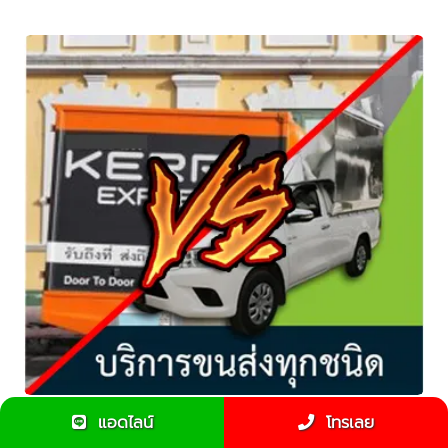
แอดไลน์
โทรเลย
ข้อแตกต่างขนส่งKerry กับ รถรับจ้างทั่วไป