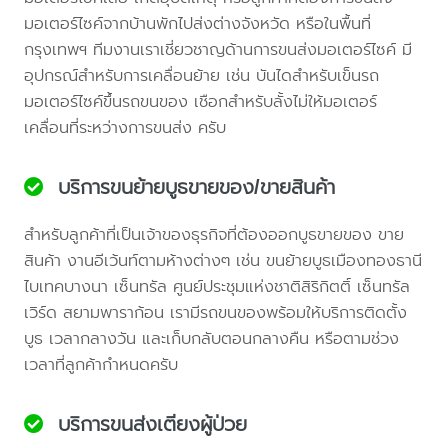
มอเตอร์ไซค์จากบ้านพักไปส่งต่างจังหวัด หรือในพื้นที่
กรุงเทพฯ ทีมงานเราเชี่ยวชาญด้านการขนส่งมอเตอร์ไซค์ มี
อุปกรณ์สำหรับการเคลื่อนย้าย เช่น บันไดสำหรับเข็นรถ
มอเตอร์ไซค์ขึ้นรถขนของ เชือกสำหรับลั้งไม่ให้มอเตอร์
เคลื่อนที่ระหว่างการขนส่ง ครับ
บริการขนย้ายบูธขายของ/ขายสินค้า
สำหรับลูกค้าที่เป็นเจ้าของธุรกิจที่ต้องออกบูธขายของ ขาย
สินค้า งานอีเว้นท์ตามห้างต่างๆ เช่น ขนย้ายบูธเมืองทองธานี
ไบเทคบางนา เซ็นทรัล ศูนย์ประชุมแห่งชาติสิริกิตติ์ เซ็นทรัล
เวิร์ด สยามพาราก้อน เรามีรถขนของพร้อมให้บริการติดตั้ง
บูธ เวลากลางวัน และเก็บกลับตอนกลางคืน หรือตามช่วง
เวลาที่ลูกค้ากำหนดครับ
บริการขนส่งเตียงผู้ป่วย