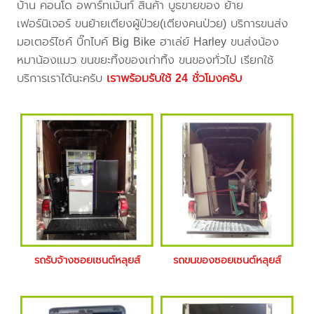
บ้าน คอนโด อพาร์ทเม้นท์ สินค้า บูธขายของ ย้าย
เฟอร์นิเจอร์ ขนย้ายเตียงผู้ป่วย(เตียงคนป่วย) บริการขนส่ง
มอเตอร์ไซค์ บิ๊กไบค์ Big Bike ฮาเล่ย์ Harley ขนส่งน้อง
หมาน้องแมว ขนขยะทิ้งของเก่าทิ้ง ขนของทั่วไป เรียกใช้
บริการเราได้นะครับ
เราพร้อมรับใช้ 24 ชั่วโมงครับ
รถรับจ้างซอยเซนต์หลุยส์
รถขนของซอยเซนต์หลุยส์