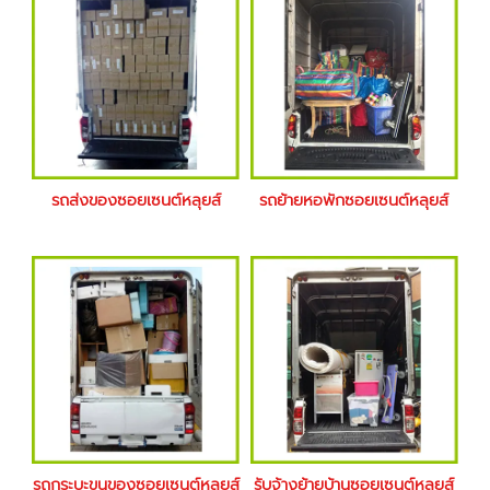
รถส่งของซอยเซนต์หลุยส์
รถย้ายหอพักซอยเซนต์หลุยส์
รถกระบะขนของซอยเซนต์หลุยส์
รับจ้างย้ายบ้านซอยเซนต์หลุยส์