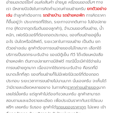
ย้ายมอเตอร์ไซค์ ขนส่งสินค้า ย้ายบูธ หรือขนของอื่นๆ
ทาง
เรา มีหลายปัจจัยในการคิดคำนวณค่าขนย้ายครับ
ยกตัวอย่าง
เช่น
ถ้าลูกค้าต้องการ
รถย้ายบ้าน
รถย้ายหอพัก
การคิดราคา
ก็ขึ้นอยู่ว่า ประเภทรถที่ใช้รถ, ระยะทางจากต้นทาง ไปยังปลาย
ทาง (คิดจากจุดเริ่มต้นของลูกค้า), จำนวนของที่ขนย้าย, น้ำ
หนัก, เฟอร์นิเจอร์ที่ต้องถอดประกอบ, ของที่ขนย้ายอยู่ชั้น
อะไร บันไดหรือมีลิฟต์, ระยะเวลาในการขนย้าย เป็นต้น ยก
ตัวอย่างเช่น ลูกค้าต้องการขนย้ายของไม่ไกลมาก เลือกใช้
บริการเป็นรถกระบะรับจ้าง ของมีตู้เย็น ทีวี โต๊ะเขียนหนังสือ
ย้ายหอพัก ต้นทางปลายทางมีลิฟต์ กรณีนี้จะมีค่าใช้จ่ายใน
การขนย้ายถูกมาก เนื่องจากใช้รถกระบะรับจ้าง คือรถที่มี
ขนาดเล็กที่สุด ของที่ขนย้ายก็ไม่มีเฟอร์นิเจอร์ที่ต้องถอด
ประกอบ ระยะเวลาการขนย้ายไม่นานมาก นั่นเองครับ จะเห็นได้
ว่ามีรายละเอียดหลายอยาง ในการคิด
ราคาค่าขนย้ายของ
มาก
เลยใช่มั้ยครับ แต่ลูกค้าไม่ต้องกังวลนะครับ ลูกค้าสามารถ
สอบถามและแจ้งรายละเอียด เพื่อประเมินราคากับเราได้แบบ
ฟรีๆ เลยครับ รับรอง ลูกค้าได้
รถขนของราคาถูก
ไม่แพง เข้า