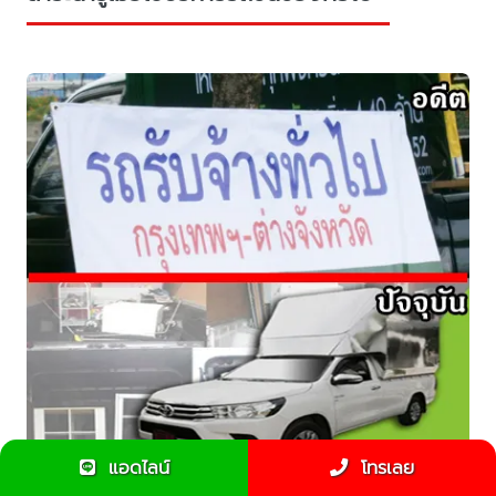
แอดไลน์
โทรเลย